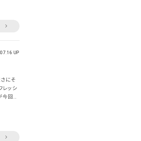
。この商
と黒りん
と書いて
.07.16 UP
まさにそ
フレッシ
が今回オ
料を一切
』が手が
重なので