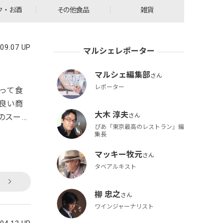
ク・お酒
その他食品
雑貨
.09.07 UP
マルシェレポーター
マルシェ編集部
レポーター
塗って食
良い商
大木 淳夫
のスーパ
ぴあ「東京最高のレストラン」編
速オンワ
集長
た目にも
マッキー牧元
ャムが1
タベアルキスト
柳 忠之
ワインジャーナリスト