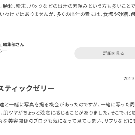
。顆粒、粉末、パックなどの出汁の素頼みという方も多いことで
いわけではありませんが、多くの出汁の素には、食塩や砂糖、
含まれていることが多いですよね。その点、今回ご紹介する「
セット」は正真正銘の完全無添加！しかも一般的な出汁の素と
ているので、出来上がったお料理にそのまま振りかけるだけ
ェ編集部
ができるという優れものなのです。「無添加おだしカクテル」は
ター
詳細を見る
2019
スティックゼリー
達と一緒に写真を撮る機会があったのですが、一緒に写った周
、肌ツヤがちょっと残念に感じることがありました。そこで、化
々な美容関係のブログも気になって見てしまい、サプリなどに
ワード・マルシェに体に優しくて、美容にも良さそうな物はなか