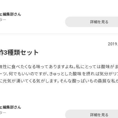
してみたところ「女神の林檎スティックゼリー」を見つけました
でみたら、探していた理想の物にピッタリ。プロテオグリカン
ェ編集部
、香料、保存料、着色料、甘味料を一切使わないお酢のゼリー
ター
詳細を見る
2019
酢3種類セット
無性に食べたくなる味ってありますよね。私にとっては酸味が
ーツ、何でもいいのですが、きゅっとした酸味を摂れば気分がリ
に元気が湧いてくる気がします。そんな酸っぱいもの贔屓な私
ェで気になったのが、「さくらんぼ酢3種類セット」です。化学肥
の間さくらんぼ専門農園を営んできたという『大橋さくらんぼ園
ぱいもの好きだからこそのこだわりで、新しいお酢選びには慎
ェ編集部
確かなこちらであれば」とお取り寄せしてみることに。『
ター
詳細を見る