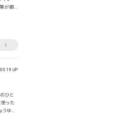
効果が期
もあると
の生産に
り推進計
を推し進
.03.19 UP
のひと
に使った
ょうゆを
かけがセ