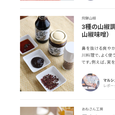
飛騨山椒
3種の山椒
山椒味噌）
鼻を抜ける爽やか
川料理で、よく使
です。例えば、実
吸い物や焼き物な
節の表現として用
マルシ
赤山椒・山椒醤油
レポー
味料のセットです
加えやすい3
あねさん工房