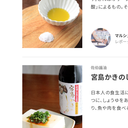
酸」によるもの。
待できるといわれ
言われているのが
平成22年から取
マルシ
画」を策定し、行
レポー
めています。
佐伯醤油
宮島かきの
日本人の食生活に
つに、しょうゆを
り、魚や肉を食べ
こだわりのものにすれば
リジナル詰め合わ