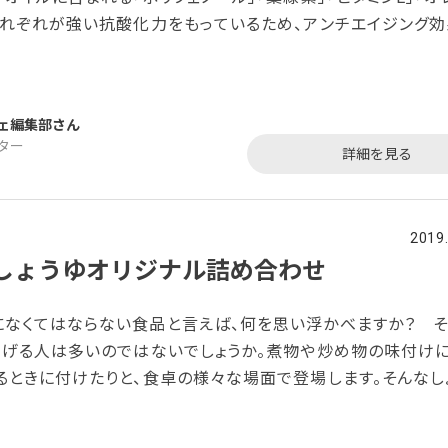
それぞれが強い抗酸化力をもっているため、アンチエイジング
ています。その他にも動脈硬化の予防や、肥満を防止する効果
人気の所以です。そんなオリーブオイルの原料となるオリーブ
り組んでいるのが、鹿児島県の天草市です。「オリーブの島づく
ェ編集部
政も一体となってオリーブの栽培、オリーブオイルの製造、販売
ター
詳細を見る
2019
しょうゆオリジナル詰め合わせ
なくてはならない食品と言えば、何を思い浮かべますか？ そ
あげる人は多いのではないでしょうか。煮物や炒め物の味付け
るときに付けたりと、食卓の様々な場面で登場します。そんなし
、食生活が少し豊かになりそうですよね。 「宮島かきのしょうゆオ
せ」は、しょうゆとそのしょうゆを使った味付き海苔、海苔ふり