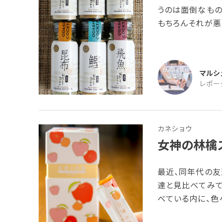
うのは面倒なもの
もちろんそれが悪
スなどの添加物が
だしカクテル6本
ダー状で瓶に入っ
マルシ
アップさせること
レポー
カネショウ
女神の林檎
最近、同年代の友
達と見比べてみて
べている内に、色
そういえば、オン