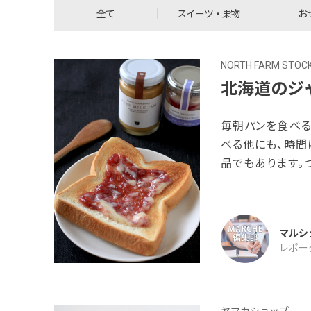
全て
スイーツ・果物
お
NORTH FARM STOC
北海道のジ
毎朝パンを食べる
べる他にも、時間
品でもあります。
ーで購入するので
ード・マルシェで
美しいジャムが現
マルシ
つのビンに入って
レポー
ヤマカショップ