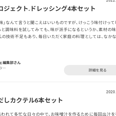
2022
ロジェクト.ドレッシング4本セット
ろ味」なんて言うと聞こえはいいものですが、けっこう味付けっ
ろと調味料を試してみても、味が派手になるというか、素材の
私の技術不足もあり、毎日いただく家庭の料理としては、なか
ならないのです。素材の味を活かすシンプルな調味料で、でき
ていないものはないものか……。今回はオンワード・マルシェ
ジェクト.ドレッシング4本セット」を試してみようと思います。さ
ェ編集部
おいて申し訳ないのです
ター
詳細を見る
2020
だしカクテル6本セット
追われて多忙な日々の中で、お味噌汁を作るために毎回出汁を