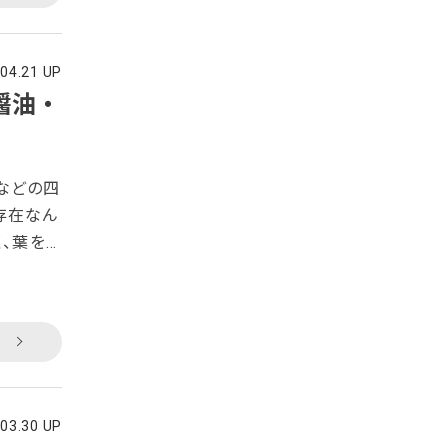
.04.21 UP
醤油・
などの四
存在なん
く、葉をお
ともに季
付き完熟
わえる調
料理に
.03.30 UP