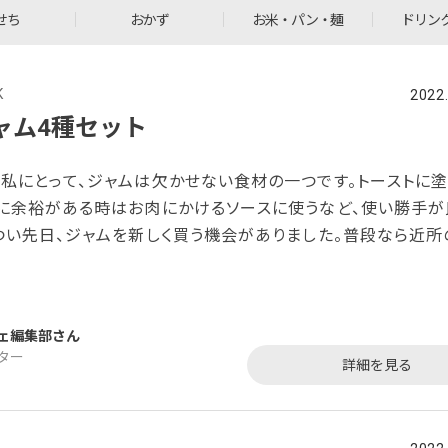
せち
おかず
お米・パン・麺
ドリン
K
2022
ャム4種セット
私にとって、ジャムは欠かせない食材の一つです。トーストに
に余裕がある時はお肉にかけるソースに使うなど、使い勝手が
つい先日、ジャムを新しく買う機会がありました。普段なら近所
すが、たまには上質なジャムを味わってみようと思い立ち、早
検索して見つけたのが今回紹介する逸品です。箱を開けると見
れました。こちらの逸品をよく見ると、ミルクジャムと果肉のジ
ェ編集部
います。これは珍しいですね。 今回お
ター
詳細を見る