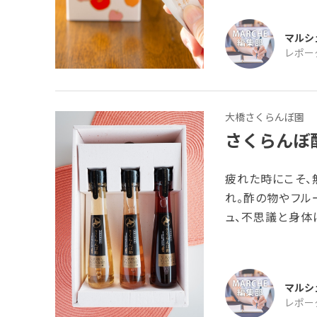
と思いつき、検索
品の説明文を読ん
マルシ
ご酢が配合された
レポー
あり、気になっ
大橋さくらんぼ園
さくらんぼ
疲れた時にこそ、
れ。酢の物やフル
ュ、不思議と身体
ンワード・マルシ
使用せず40年も
けた本商品。酸っ
マルシ
すが、「生産者が
レポー