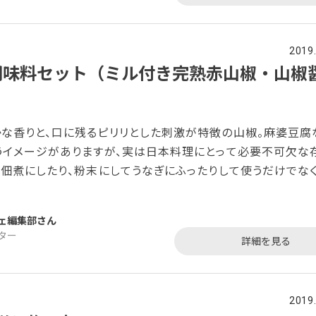
2019
調味料セット（ミル付き完熟赤山椒・山椒
な香りと、口に残るピリリとした刺激が特徴の山椒。麻婆豆腐
うイメージがありますが、実は日本料理にとって必要不可欠な
を佃煮にしたり、粉末にしてうなぎにふったりして使うだけでな
どに添えることも。また、風味や彩りとしてだけでなく、ゆずと
いられることも多いのだとか。「3種の山椒調味料セット（ミル
ェ編集部
・山椒味噌）」は、山椒の豊かな香りと独特の刺激が存分に味
ター
詳細を見る
。パウダーにして使うタイプと山椒入りの味噌と醤油、そのまま
2019