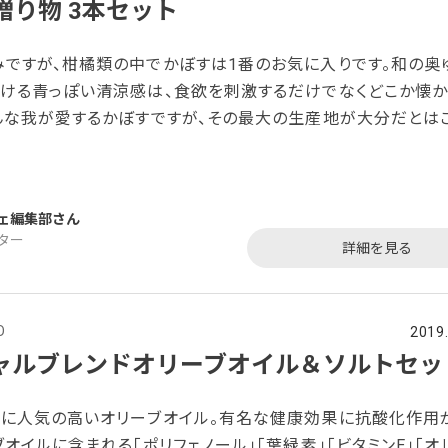
贈り物 3本セット
ですが、柑橘類の中でかぼすは1番のお気に入りです。和の奥
ける青っぽい清涼感は、食欲を刺激するだけでなくどこか懐か
んな我が愛するかぼすですが、その最大の生産地が大分だとは
ませんでした。それも日本で生産されるかぼすの9割が大分産
のふるさとにして、どこよりもかぼすを知り尽くす大分県『あね
の贈り物3本セット」をレポートいたします。 「地元の女性が活
ェ編集部
う創業者の思いで平成21年に設立した『
ター
詳細を見る
O
2019
ャルブレンドオリーブオイル＆ソルトセッ
人に人気の高いオリーブオイル。有名な健康効果に抗酸化作用
オイルに含まれる「ポリフェノール」「葉緑素」「ビタミンE」「オ