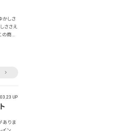
ゆかしさ
しささえ
この商品
なんだそ
さん工房』
躍する場
.03.23 UP
ト
がありま
レイン