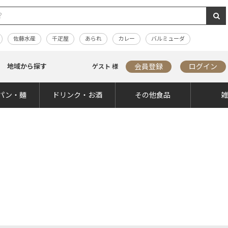
佐藤水産
千疋屋
あられ
カレー
バルミューダ
地域から探す
会員登録
ログイン
ゲスト 様
パン・麺
ドリンク・お酒
その他食品