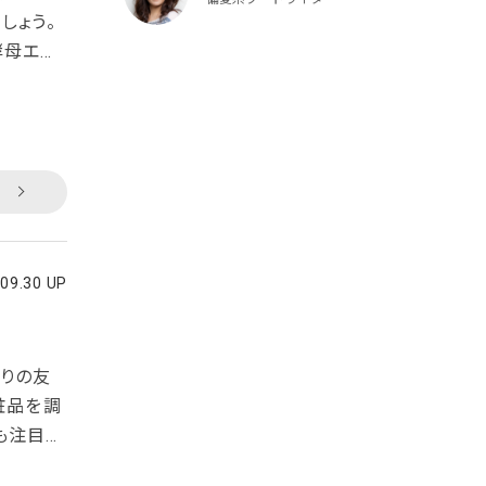
しょう。
酵母エキ
無添加お
違いパウ
で旨味を
天然
.09.30 UP
りの友
粧品を調
も注目。
ったかな？