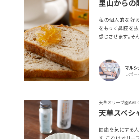
里山からの
私の個人的な好み
をもって鼻腔を抜
感じさせます。そ
に出会うまで知り
う。今回はかぼす
が作る「里山から
マルシ
を作りたい」とい
レポー
天草オリーブ園AVIL
天草スペシ
健康を気にする
す。これはオリーブ