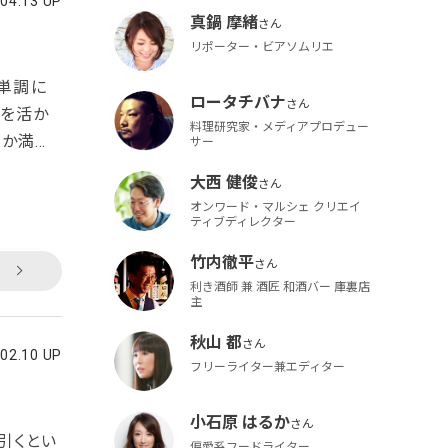
.04.13 UP
真鍋 摩緒
リポーター・ビアソムリエ
て単調に
ロータチバナ
味を活か
料理研究家・メディアプロデュー
なか満足
サー
るだけ余
大西 健俊
で見つけ
オンワード・マルシェ クリエイ
んざん味
ティブディレクター
竹内徹平
利き酒師 兼 酒匠 和酒バー 庫裏店
主
秋山 都
.02.10 UP
フリーライター兼エディター
小石原 はるか
引くとい
偏愛系フードライター