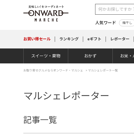
人気ワード
梅干し
お買い得
セール
ランキング
eギフト
レポーター
スイーツ・果物
おかず
お米・
お取り寄せグルメならオンワード・マルシェ
>
マルシェレポート一覧
マルシェレポーター
記事一覧