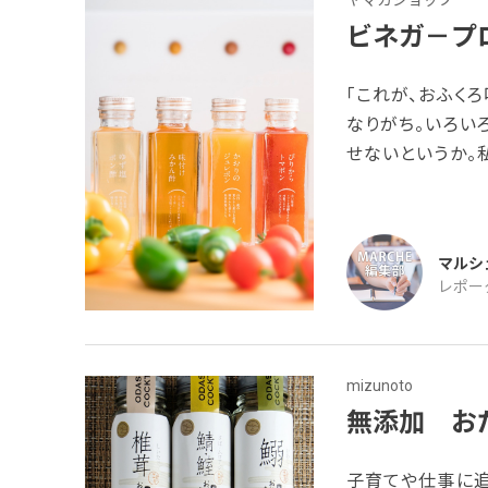
ビネガ－プ
「これが、おふく
なりがち。いろい
せないというか。
できる仕上がりに
計な原料を使用し
た「ビネガ－プロ
マルシ
付けの話をして
レポー
mizunoto
無添加 お
子育てや仕事に