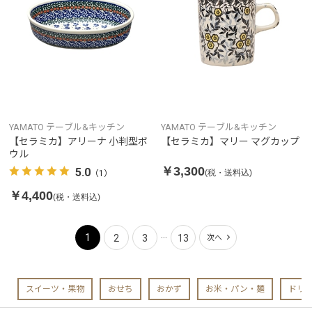
YAMATO テーブル&キッチン
YAMATO テーブル&キッチン
【セラミカ】アリーナ 小判型ボ
【セラミカ】マリー マグカップ
ウル
￥3,300
5.0
(税・送料込)
（1）
￥4,400
(税・送料込)
...
1
2
3
13
次へ
スイーツ・果物
おせち
おかず
お米・パン・麺
ドリ