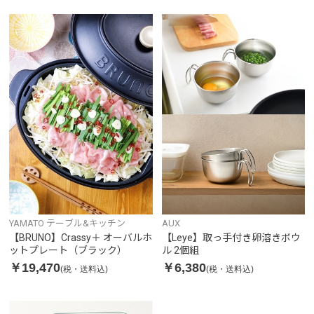
YAMATO テーブル&キッチン
AUX
【BRUNO】Crassy＋ オーバルホ
【Leye】取っ手付き卵溶きボウ
ットプレート（ブラック）
ル 2個組
￥19,470
￥6,380
(税・送料込)
(税・送料込)