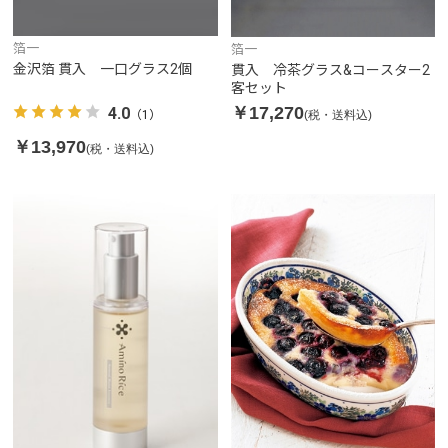
箔一
箔一
金沢箔 貫入 一口グラス2個
貫入 冷茶グラス&コースター2
客セット
￥17,270
4.0
(税・送料込)
（1）
￥13,970
(税・送料込)