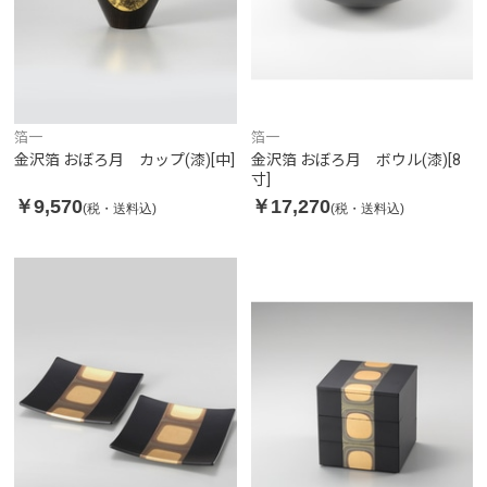
箔一
箔一
金沢箔 おぼろ月 カップ(漆)[中]
金沢箔 おぼろ月 ボウル(漆)[8
寸]
￥9,570
￥17,270
(税・送料込)
(税・送料込)