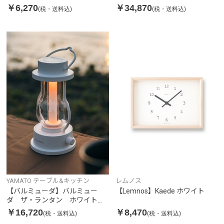
WK
￥6,270
￥34,870
(税・送料込)
(税・送料込)
YAMATO テーブル&キッチン
レムノス
【バルミューダ】バルミュー
【Lemnos】Kaede ホワイト
ダ ザ・ランタン ホワイト
L02A-WH
￥16,720
￥8,470
(税・送料込)
(税・送料込)