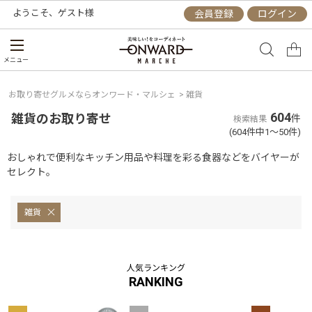
ようこそ、
ゲスト
様
会員登録
ログイン
メニュー
お取り寄せグルメならオンワード・マルシェ
>
雑貨
604
雑貨のお取り寄せ
件
検索結果
(604件中1～50件)
おしゃれで便利なキッチン用品や料理を彩る食器などをバイヤーが
セレクト。
雑貨
人気ランキング
RANKING