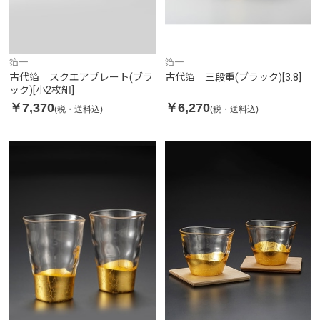
箔一
箔一
古代箔 スクエアプレート(ブラ
古代箔 三段重(ブラック)[3.8]
ック)[小2枚組]
￥7,370
￥6,270
(税・送料込)
(税・送料込)