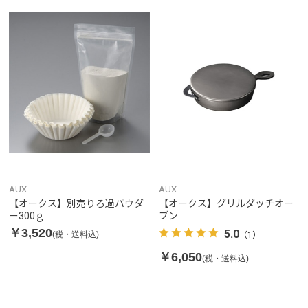
AUX
AUX
【オークス】別売りろ過パウダ
【オークス】グリルダッチオー
ー300ｇ
ブン
￥3,520
5.0
(税・送料込)
（1）
￥6,050
(税・送料込)