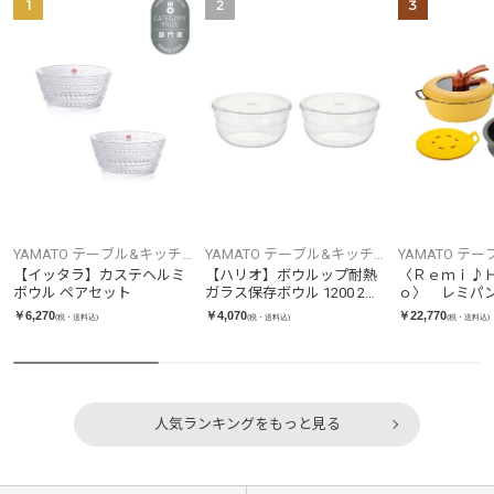
1
2
3
YAMATO テーブル&キッチ
YAMATO テーブル&キッチ
YAMATO テ
ン
ン
ン
【イッタラ】カステヘルミ
【ハリオ】ボウルップ耐熱
〈Ｒｅｍｉ♪
ボウル ペアセット
ガラス保存ボウル 1200 2個
ｏ〉 レミパ
セット
ー ３点セッ
￥6,270
￥4,070
￥22,770
(税・送料込)
(税・送料込)
(税・送料込)
人気ランキングをもっと見る