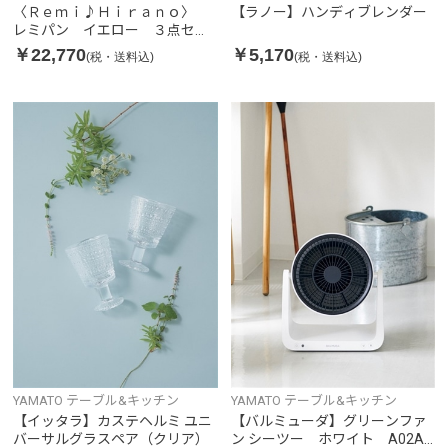
〈Ｒｅｍｉ♪Ｈｉｒａｎｏ〉
【ラノー】ハンディブレンダー
レミパン イエロー ３点セッ
ト
￥22,770
￥5,170
(税・送料込)
(税・送料込)
YAMATO テーブル&キッチン
YAMATO テーブル&キッチン
【イッタラ】カステヘルミ ユニ
【バルミューダ】グリーンファ
バーサルグラスペア（クリア）
ン シーツー ホワイト A02A-