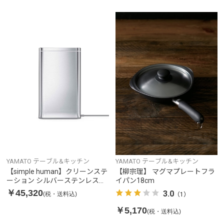
YAMATO テーブル&キッチン
YAMATO テーブル&キッチン
【simple human】クリーンステ
【柳宗理】 マグマプレートフラ
ーション シルバーステンレス
イパン18cm
ST4000
￥45,320
3.0
(税・送料込)
（1）
￥5,170
(税・送料込)