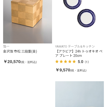
箔一
YAMATO テーブル&キッチン
金沢箔 市松 三段重(金)
【アラビア】24h トゥオキオ ペ
ア プレート 20cm
￥20,570
5.0
(税・送料込)
（1）
￥9,570
(税・送料込)