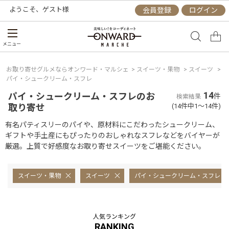
ようこそ、
ゲスト
様
会員登録
ログイン
メニュー
お取り寄せグルメならオンワード・マルシェ
>
スイーツ・果物
>
スイーツ
>
パイ・シュークリーム・スフレ
14
パイ・シュークリーム・スフレのお
件
検索結果
取り寄せ
(14件中1～14件)
有名パティスリーのパイや、原材料にこだわったシュークリーム、
ギフトや手土産にもぴったりのおしゃれなスフレなどをバイヤーが
厳選。上質で好感度なお取り寄せスイーツをご堪能ください。
スイーツ・果物
スイーツ
パイ・シュークリーム・スフレ
人気ランキング
RANKING