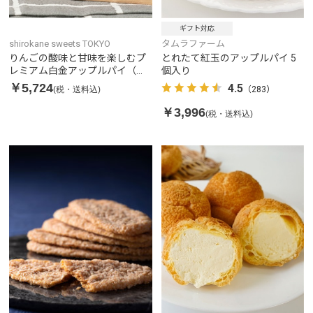
ギフト対応
shirokane sweets TOKYO
タムラファーム
りんごの酸味と甘味を楽しむプ
とれたて紅玉のアップルパイ 5
レミアム白金アップルパイ（シ
個入り
ョコラ）
￥5,724
4.5
(税・送料込)
（283）
￥3,996
(税・送料込)