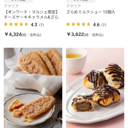
アマリア
アマリア
ざらめミルクシュー 10個入
【オンワード・マルシェ限定】
チーズケーキキャラメル&ざら
めミルクシュー6個セット
4.6
4.3
（7）
（7）
￥3,622
￥4,324
(税・送料込)
(税・送料込)