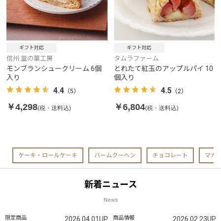
ギフト対応
ギフト対応
信州 里の菓工房
タムラファーム
モンブランシュークリーム 6個
とれたて紅玉のアップルパイ 10
入り
個入り
4.4
4.5
（5）
（2）
￥4,298
￥6,804
(税・送料込)
(税・送料込)
ケーキ・ロールケーキ
バームクーヘン
チョコレート
マカ
新着ニュース
News
限定商品
商品情報
2026.04.01UP
2026.02.23UP