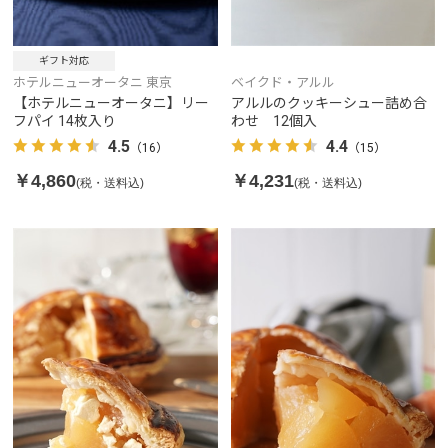
ギフト対応
ホテルニューオータニ 東京
ベイクド・アルル
【ホテルニューオータニ】リー
アルルのクッキーシュー詰め合
フパイ 14枚入り
わせ 12個入
4.5
4.4
（16）
（15）
￥4,860
￥4,231
(税・送料込)
(税・送料込)