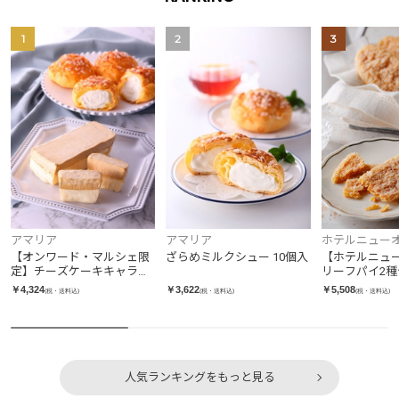
1
2
3
アマリア
ホテルニューオ
アマリア
ざらめミルクシュー 10個入
【ホテルニュ
【オンワード・マルシェ限
リーフパイ2種
定】チーズケーキキャラメ
入り
ル&ざらめミルクシュー6個
￥3,622
￥5,508
￥4,324
(税・送料込)
(税・送料込)
(税・送料込)
セット
人気ランキングをもっと見る