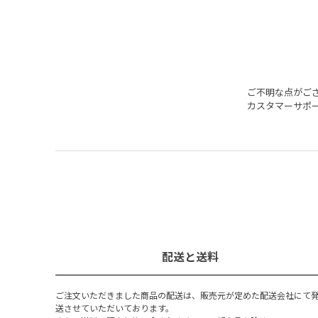
アルコールは9度と低めなので、食前に
穫年が見当
このワインだけ味わってもよし。酸味
ヴィンテ
を伴いながらスパイシーなタイ料理な
ラックベ
どにも合いそうだ。
杉、ミン
ゴージャ
みがしっ
ご不明な点がご
カスタマーサポ
しい骨格
ど味が染
っくり焼
配送と送料
ご注文いただきました商品の配送は、販売元が定めた配送会社にて
送させていただいております。