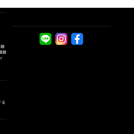
酒器
理器
ィ
する