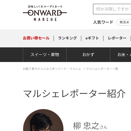
人気ワード
無洗米
お買い得
セール
ランキング
eギフト
レポーター
スイーツ・果物
おかず
お米・
お取り寄せグルメならオンワード・マルシェ
>
マルシェレポーター一覧
マルシェレポーター紹介
柳 忠之