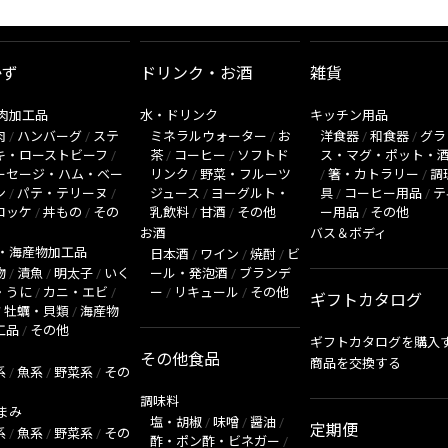
かず
ドリンク・お酒
雑貨
肉加工品
水・ドリンク
キッチン用品
肉
/
ハンバーグ
/
ステ
ミネラルウォーター
/
お
洋食器
/
和食器
/
グラ
キ・ローストビーフ
/
茶
/
コーヒー
/
ソフトド
ス・マグ・ポット・
ーセージ・ハム・ベー
リンク
/
野菜・フルーツ
/
箸・カトラリー
/
調
ン
/
パテ・テリーヌ
/
ジュース
/
ヨーグルト・
具
/
コーヒー用品
/
テ
ロッケ
/
丼もの
/
その
乳飲料
/
甘酒
/
その他
ー用品
/
その他
お酒
バス＆ボディ
・海産物加工品
日本酒
/
ワイン
/
焼酎
/
ビ
物
/
漬魚
/
明太子
/
いく
ール・発泡酒
/
ブランデ
・うに
/
カニ・エビ
/
ー
/
リキュール
/
その他
ギフトカタログ
/
牡蠣・貝類
/
海産物
工品
/
その他
ギフトカタログを購入
その他食品
商品を交換する
系
/
魚系
/
野菜系
/
その
調味料
まみ
塩・胡椒
/
味噌
/
醤油
/
定期便
系
/
魚系
/
野菜系
/
その
酢・ポン酢・ビネガー
/