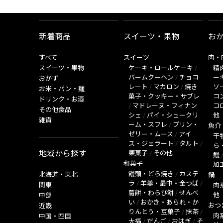
新着商品
スイーツ・果物
お
すべて
スイーツ
肉・
スイーツ・果物
ケーキ・ロールケーキ
/
精
バームクーヘン
/
チョコ
ー
おかず
レート
/
マカロン
/
焼き
ソ
お米・パン・麺
菓子・クッキー・サブレ
コ
ドリンク・お酒
/
マドレーヌ・フィナン
コ
その他食品
シェ
/
パイ・シュークリ
他
雑貨
ーム・スフレ
/
プリン・
魚介
ゼリー・ムース
/
アイ
干
ス・ジェラート
/
タルト
/
ら
地域から探す
栗菓子
/
その他
鰻
和菓子
加
饅頭・どら焼き
/
カステ
北海道・東北
鍋
ラ
/
羊羹・最中・金つば
/
関東
肉
葛餅・わらび餅
/
せんべ
他
中部
い
/
おかき・あられ・か
おつ
近畿
りんとう・豆菓子
/
抹茶
/
肉
中国・四国
大福
/
だんご
/
おはぎ
/
そ