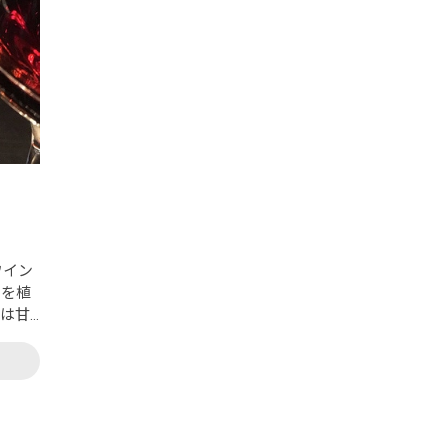
ワイン
ウを植
ては甘
、コン
ブドウ
メルロ
系ブド
といえ
ひとつ