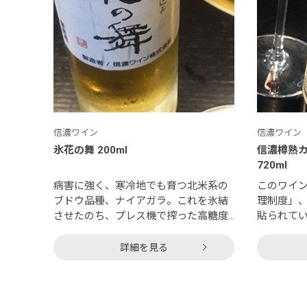
信濃ワイン
信濃ワイン
氷花の舞 200ml
信濃樽熟
720ml
病害に強く、寒冷地でも育つ北米系の
このワイ
ブドウ品種、ナイアガラ。これを氷結
理制度」、
させたのち、プレス機で搾った高糖度
貼られて
の果汁を甘口ワインに仕上げたもの。
ランスの原
色合いは深みのある黄金色。ファンタ
原料ブド
詳細を見る
グレープやグレープキャンディの香り
定の基準
に、白檀を思わせるエキゾチックなフ
リエの田
レーバー。甘口ながら酸味も高く、意
に合格し
外にすっきり、あっさりした味わい。
ることが