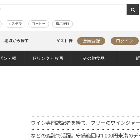
カステラ
コーヒー
梅が枝餅
地域から探す
会員登録
ログイン
ゲスト 様
パン・麺
ドリンク・お酒
その他食品
ワイン専門誌記者を経て、フリーのワインジャ
などの雑誌で活躍。守備範囲は1,000円未満の