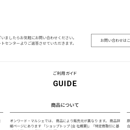
たらないが、中身は2007年
のブランドだ。ワインは透明感
ージ。色調こそ淡めだが、ブ
ルビー色。チェリー、ラズベリ
リーのリキュールに丁子、
ルーベリーの香り。カカオやバ
ト、バニラなどフレーバーは
香ばしいフレーバーに混じり、
ス。口に含むとタンニンの渋
いニュアンスも感じられる。果
かり効いており、カベルネら
柔らかく、滑らかな口当たり。
ざいましたらお気軽にお問い合わせください。
お問い合わせは
ートセンターよりご返答させていただきます。
が感じられる。噛めば噛むほ
スのよい酸味がフレッシュ感を
み出る赤みの牛肉を炭火でじ
渋みの穏やかなミディアムボデ
いて、こ
降り牛肉のすき焼き
ご利用ガイド
GUIDE
商品について
発
オンワード・マルシェでは、 商品により販売元が異なり ます。 商品詳
細ページにあります 「ショップトップ (会 社概要)」「特定商取引に基