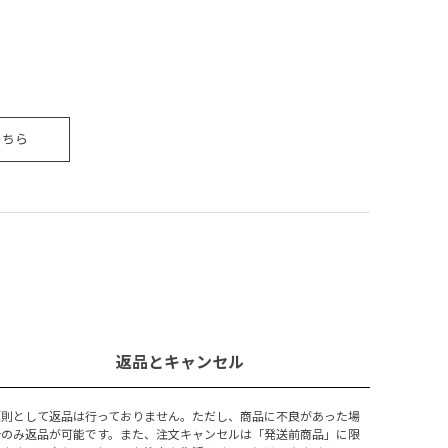
のある
ー、ブ
ニラの
土っぽ
実味は
バラン
こちら
誘う。
ィ。霜
返品とキャンセル
原則として返品は行っておりません。ただし、商品に不良があった場
合のみ返品が可能です。また、注文キャンセルは「発送前商品」に限