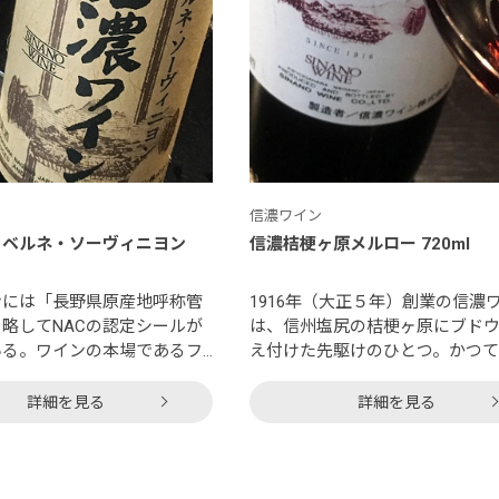
信濃ワイン
カベルネ・ソーヴィニヨン
信濃桔梗ヶ原メルロー 720ml
ンには「長野県原産地呼称管
1916年（大正５年）創業の信濃
略してNACの認定シールが
は、信州塩尻の桔梗ヶ原にブド
いる。ワインの本場であるフ
え付けた先駆けのひとつ。かつ
産地制度（AOC）を模し、
味ブドウ酒の原料供給地として
ウの栽培地や最低糖度など一
コードやナイアガラなど北米系
詳細を見る
詳細を見る
をクリアした上、世界一ソム
品種が全盛だったけれど、今は
崎真也氏ら専門家の官能検査
を筆頭にお馴染みのヨーロッパ
たワインのみこのシールを貼
ウ品種が増えている。桔梗ヶ原
できる。ラベルのどこにも収
ばメルロといってもよいほど、