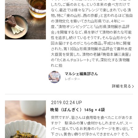
したり。ご飯のおとも、という本来の食べ方だけで
なく、最近では様々なアレンジで楽しまれている漬
物。特に「東の山形、西の京都」と言われるほど独自
の漬物文化を築いてきた山形県では、4年に一
度、“漬物オリンピック”こと「山形県漬物展示品評
会」を開催するなど、県を挙げて漬物の新たな可能
性を追求し続けているそうです。そんな山形から今
回お届けするのがこちらの商品。平成26年に開催
された、第13回山形県漬物展示品評会で農林水産
大臣賞を受賞した、漬物の老舗『晩菊本舗三奥屋』
の「たくあんチョコレート」です。深刻化する漬物離
れに拍
マルシェ編集部
レポーター
詳細を見る
2019.02.24 UP
晩菊（ばんぎく）145g × 4袋
突然ですが、皆さんは食用菊を食べたことがありま
すか？ 馴染みの薄い食材かもしれませんが、スー
パーに並んでいるお刺身のパッケージを思い出して
下さい。黄色い飾りが浮かんできませんか？ そう、