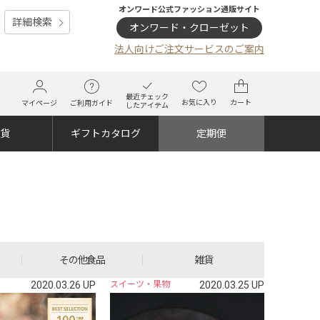
オンワード公式ファッション通販サイト
詳細検索
オンワード・クローゼット
法人向けご注文サービスのご案内
最近チェック
お気に入り
カート
マイページ
ご利用ガイド
したアイテム
雑貨
ギフトカタログ
定期便
その他食品
雑貨
2020.03.26 UP
スイーツ・果物
2020.03.25 UP