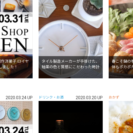
創作洋菓子 ロイヤ
タイル製造メーカーが手掛けた、
春こそ鍋の
しました！
釉薬の色と質感にこだわった時計
体もポカポ
2020.03.24 UP
ドリンク・お酒
2020.03.20 UP
おかず