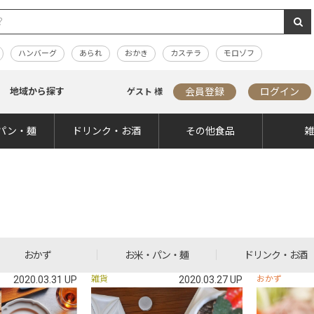
ハンバーグ
あられ
おかき
カステラ
モロゾフ
地域から探す
会員登録
ログイン
ゲスト 様
パン・麺
ドリンク・お酒
その他食品
おかず
お米・パン・麺
ドリンク・お酒
2020.03.31 UP
雑貨
2020.03.27 UP
おかず