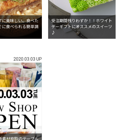
ずに美味しい、食べた
受注期間残りわずか！！ホワイト
ぐに食べられる簡単調
デーギフトにオススメのスイーツ
♪
2020.03.03 UP
】新素材樹脂のテーブル