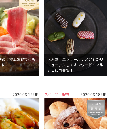
季節！極上お鍋で心も
大人気「エクレールラスク」がリ
カに
ニューアルしてオンワード・マル
シェに再登場！
2020.03.19 UP
スイーツ・果物
2020.03.18 UP