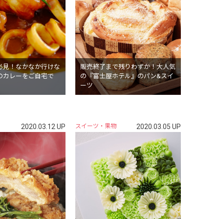
必見！なかなか行けな
販売終了まで残りわずか！大人気
のカレーをご自宅で
の『富士屋ホテル』のパン&スイ
ーツ
2020.03.12 UP
スイーツ・果物
2020.03.05 UP