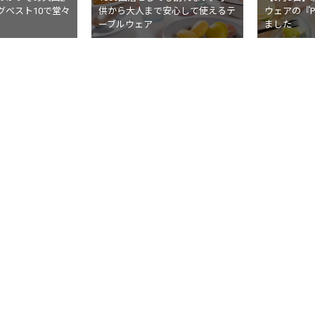
グベスト10で堂々
供から大人まで安心して使えるテ
ウェアの『Pl
ーブルウェア
ました