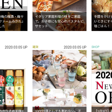
映梅の梅酒・梅サ
イタリア家庭料理の味をご家庭
手間をかけ
ファームみかた』
で。お子様にも安心のパスタ＆ピ
いときにす
した
ザセット
理ごはん！
2020.03.05 UP
雑貨
2020.03.05 UP
SHOP
のかりそめ天国』
1000回落としても割れない。子
【3月3日