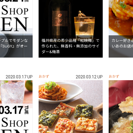
ンプルでモダンな
福井県産の希少品種「紅映梅」で
カレー好き
SUGY』がオー
作られた、無香料・無添加のサイ
いあのお店
ダー&梅酒
2020.03.17 UP
おかず
2020.03.12 UP
おかず