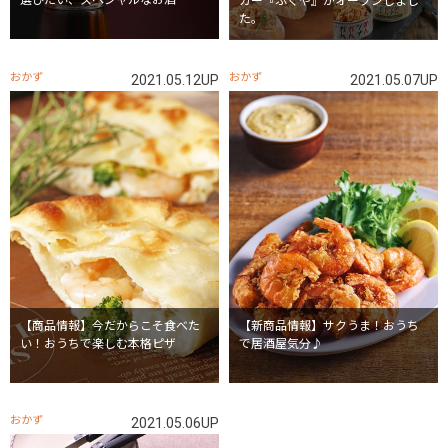
選びたい、スペシャルなお酒
カー『ふくや』がオープンしまし
た。
おかず
おかず
2021.05.12UP
2021.05.07UP
【商品情報】今だからこそ食べた
【新商品情報】サクうま！おうち
い！おうちで楽しむ本格ピザ
で居酒屋気分♪
おかず
2021.05.06UP