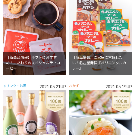
【新商品情報】ギフトにおすす
【商品情報】ご家庭に常備した
め！こだわりのスペシャルティコ
い！名古屋発祥『オリエンタルカ
ーヒー
レー』
ドリンク・お酒
おかず
2021.05.21UP
2021.05.19UP