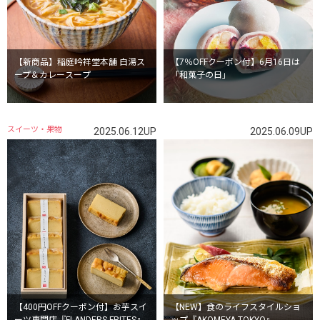
【新商品】稲庭吟祥堂本舗 白湯ス
【7％OFFクーポン付】6月16日は
ープ＆カレースープ
「和菓子の日」
スイーツ・果物
2025.06.12UP
2025.06.09UP
【400円OFFクーポン付】お芋スイ
【NEW】食のライフスタイルショ