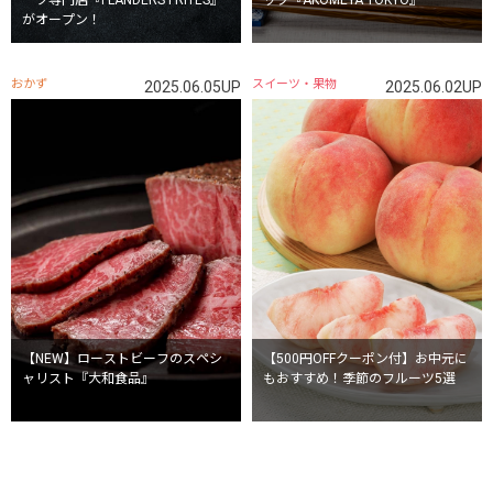
ーツ専門店『FLANDERS FRITES』
ップ『AKOMEYA TOKYO』
がオープン！
おかず
スイーツ・果物
2025.06.05UP
2025.06.02UP
【NEW】ローストビーフのスペシ
【500円OFFクーポン付】お中元に
ャリスト『大和食品』
もおすすめ！季節のフルーツ5選