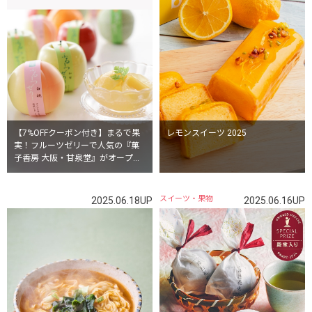
【7%OFFクーポン付き】まるで果
レモンスイーツ 2025
実！フルーツゼリーで人気の『菓
子香房 大阪・甘泉堂』がオープ
ン！
スイーツ・果物
2025.06.18UP
2025.06.16UP