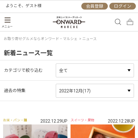
ようこそ、
ゲスト
様
会員登録
ログイン
メニュー
お取り寄せグルメならオンワード・マルシェ
> ニュース
新着ニュース一覧
カテゴリで絞り込む
過去の特集
お米・パン・麺
スイーツ・果物
2022.12.29UP
2022.12.28UP