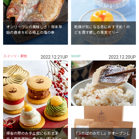
オンリーワンの美味しさ！年末年
乾燥が気になる冬におすすめ！の
始の食卓を彩る極上の海の幸
どを潤す癒しの果実ゼリー
スイーツ・果物
SHOP
2022.12.21UP
2022.12.20UP
帰省の際のお手土産にもおすす
『ふたばのおだし』がオープンし