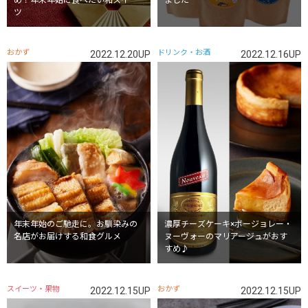
め！年末年始に食べたい和スイー
ました
ツ
おかず
ドリンク・お酒
2022.12.20UP
2022.12.16UP
年末年始のご馳走に。お馴染みの
濃厚チーズケーキ×ボージョレー・
名店がお届けする和食グルメ
ヌーヴォーのマリアージュがおす
すめ♪
スイーツ・果物
おかず
2022.12.15UP
2022.12.15UP