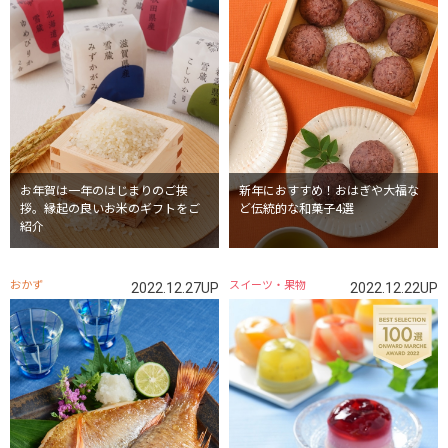
お年賀は一年のはじまりのご挨
新年におすすめ！おはぎや大福な
拶。縁起の良いお米のギフトをご
ど伝統的な和菓子4選
紹介
おかず
スイーツ・果物
2022.12.27UP
2022.12.22UP