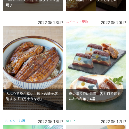
『domaine tetta』新作ワインが登
の子本舗』がオープンしました
場♪
スイーツ・果物
2022.05.23UP
2022.05.20UP
大ぶりで身が厚い！極上の鰻を堪
夏の贈り物に最適！舌と目で涼を
能する「四万十うなぎ」
味わう和菓子4選
ドリンク・お酒
SHOP
2022.05.18UP
2022.05.17UP