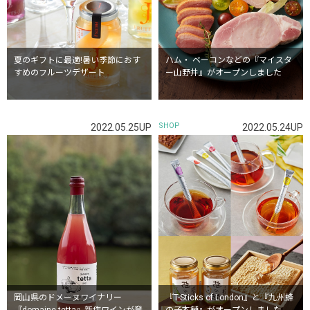
夏のギフトに最適!暑い季節におす
ハム・ ベーコンなどの『マイスタ
すめのフルーツデザート
ー山野井』がオープンしました
SHOP
2022.05.25UP
2022.05.24UP
岡山県のドメーヌワイナリー
『T-Sticks of London』と『九州蜂