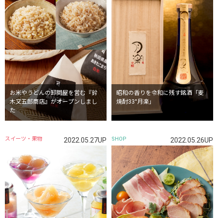
お米やうどんの卸問屋を営む『鈴
昭和の香りを令和に残す銘酒「麦
木又五郎商店』がオープンしまし
焼酎33°月楽」
た
スイーツ・果物
SHOP
2022.05.27UP
2022.05.26UP