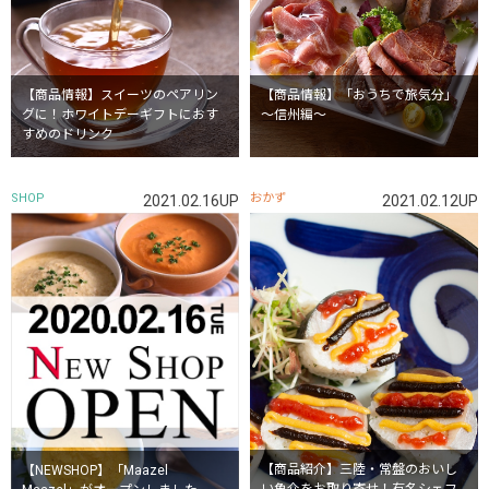
【商品情報】スイーツのペアリン
【商品情報】「おうちで旅気分」
グに！ホワイトデーギフトにおす
～信州編～
すめのドリンク
SHOP
おかず
2021.02.16UP
2021.02.12UP
【商品紹介】三陸・常盤のおいし
【NEWSHOP】「Maazel