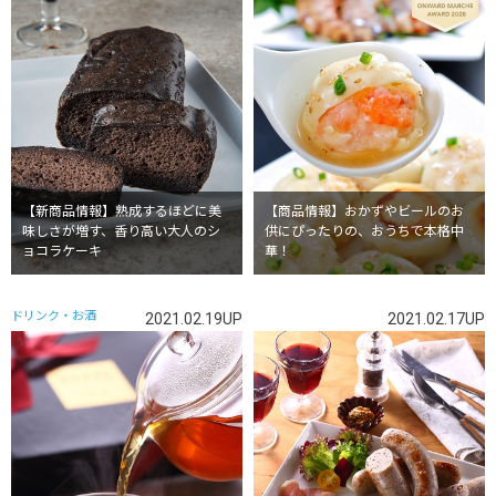
【新商品情報】熟成するほどに美
【商品情報】おかずやビールのお
味しさが増す、香り高い大人のシ
供にぴったりの、おうちで本格中
ョコラケーキ
華！
ドリンク・お酒
2021.02.19UP
2021.02.17UP