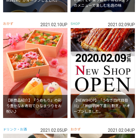
い魚介をお取り寄せ！有名シェフ
Maazel」がオープンしました。
のメニューで楽しむ名店の味
おかず
SHOP
2021.02.10UP
2021.02.09UP
【新商品紹介】『うめもり』の彩
【NEWSHOP】「うなぎ四代目菊
り豊かなお寿司でひなまつりをお
川」「神田明神下喜川 割烹」がオ
祝い♪
ープンしました。
ドリンク・お酒
おかず
2021.02.05UP
2021.02.04UP