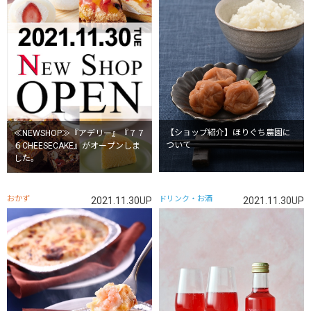
【ショップ紹介】ほりぐち農園に
≪NEWSHOP≫『アデリー』『７７
ついて
６CHEESECAKE』がオープンしま
した。
おかず
ドリンク・お酒
2021.11.30UP
2021.11.30UP