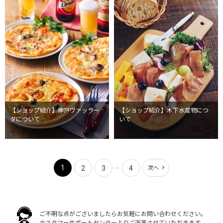
【ショップ紹介】神戸ヴァッラー
【ショップ紹介】木下水産物につ
タについて
いて
...
1
2
3
4
次へ
ご不明な点がございましたらお気軽にお問い合わせください。