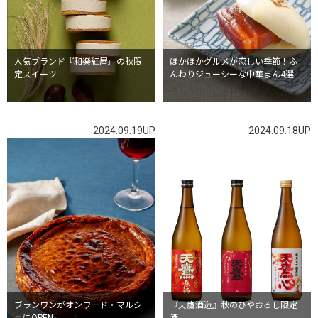
人気ブランド『和楽紅屋』の秋限
ほかほかグルメが恋しい季節！ふ
定スイーツ
んわりジューシーな中華まん4選
2024.09.19UP
2024.09.18UP
ブランワンがオンワード・マルシ
『天鷹酒造』秋のひやおろし限定