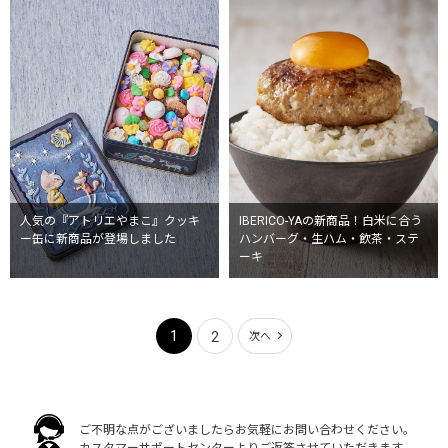
人気の『アトリエやまこ』クッキ
IBERICO-YAの新商品！白米に合う
ー缶に新商品が登場しました
ハンバーグ・生ハム・飲茶・ステ
ーキ
1
2
次へ
ご不明な点がございましたらお気軽にお問い合わせください。
カスタマーサポートセンターよりご返答させていただきます。