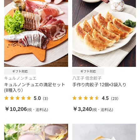
ギフト対応
ギフト対応
キュルノンチュエ
八王子 信念餃子
キュルノンチュエの満足セット
手作り肉餃子 12個×3袋入り
(8種入り）
5.0
4.5
（3）
（23）
￥10,206
￥3,240
(税・送料込)
(税・送料込)