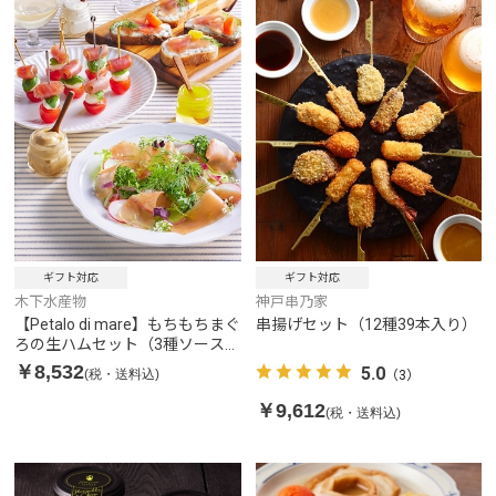
ギフト対応
ギフト対応
木下水産物
神戸串乃家
【Petalo di mare】もちもちまぐ
串揚げセット（12種39本入り）
ろの生ハムセット（3種ソース付
き）
￥8,532
5.0
(税・送料込)
（3）
￥9,612
(税・送料込)