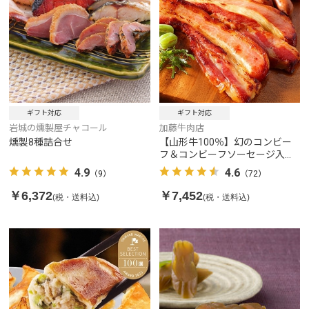
ギフト対応
ギフト対応
岩城の燻製屋チャコール
加藤牛肉店
燻製8種詰合せ
【山形牛100％】幻のコンビー
フ＆コンビーフソーセージ入り
極上セット
4.9
4.6
（9）
（72）
￥6,372
￥7,452
(税・送料込)
(税・送料込)