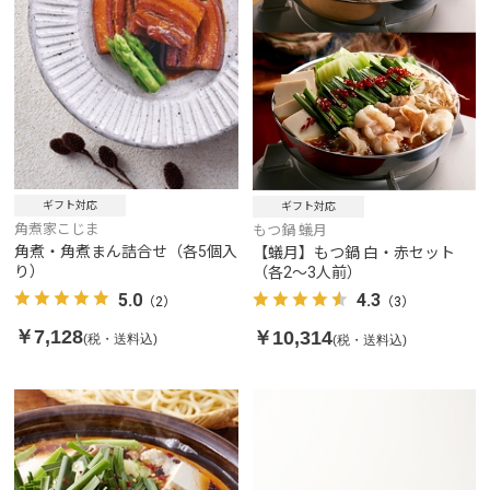
ギフト対応
ギフト対応
角煮家こじま
もつ鍋 蟻月
角煮・角煮まん詰合せ（各5個入
【蟻月】もつ鍋 白・赤セット
り）
（各2～3人前）
5.0
4.3
（2）
（3）
￥7,128
￥10,314
(税・送料込)
(税・送料込)