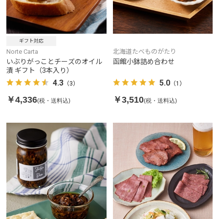
ギフト対応
Norte Carta
北海道たべものがたり
いぶりがっことチーズのオイル
函館小鉢詰め合わせ
漬 ギフト（3本入り）
4.3
5.0
（3）
（1）
￥4,336
￥3,510
(税・送料込)
(税・送料込)