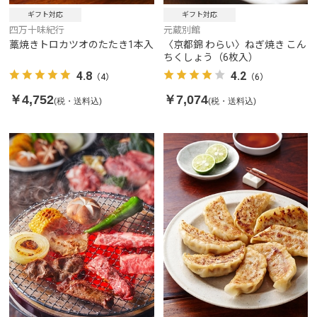
ギフト対応
ギフト対応
四万十味紀行
元蔵別館
藁焼きトロカツオのたたき1本入
〈京都錦 わらい〉ねぎ焼き こん
ちくしょう（6枚入）
4.8
4.2
（4）
（6）
￥4,752
￥7,074
(税・送料込)
(税・送料込)