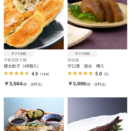
ギフト対応
ギフト対応
尾張屋
宇都宮餃子館
守口漬 詰合 樽入
健太餃子（48個入）
5.0
4.5
（3）
（164）
￥3,996
￥3,564
(税・送料込)
(税・送料込)