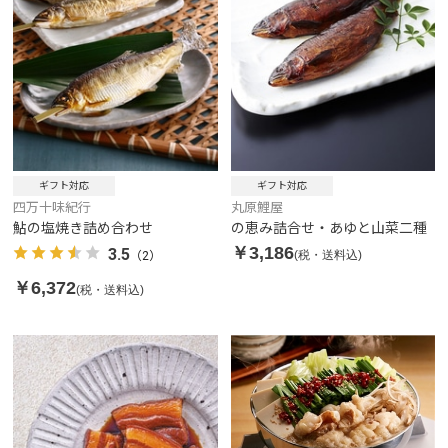
ギフト対応
ギフト対応
四万十味紀行
丸原鯉屋
鮎の塩焼き詰め合わせ
の恵み詰合せ・あゆと山菜二種
￥3,186
3.5
(税・送料込)
（2）
￥6,372
(税・送料込)