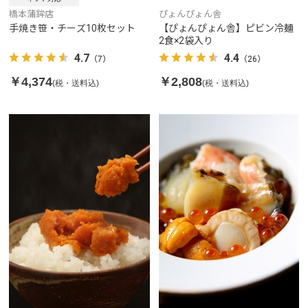
ぴょんぴょん舎
橋本蒲鉾店
【ぴょんぴょん舎】ピビン冷麺
手焼き笹・チーズ10枚セット
2食×2袋入り
4.4
4.7
（26）
（7）
￥2,808
￥4,374
(税・送料込)
(税・送料込)