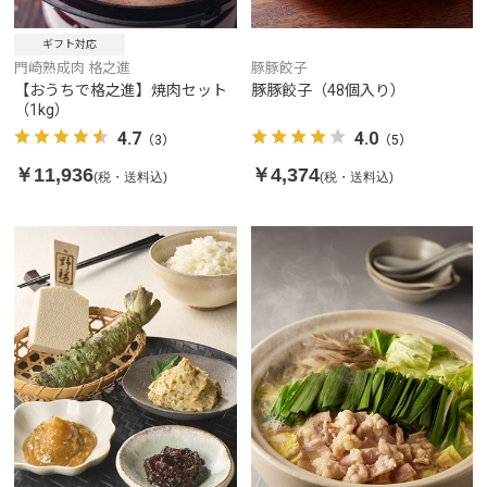
ギフト対応
門崎熟成肉 格之進
豚豚餃子
【おうちで格之進】焼肉セット
豚豚餃子（48個入り）
（1kg）
4.7
4.0
（3）
（5）
￥11,936
￥4,374
(税・送料込)
(税・送料込)