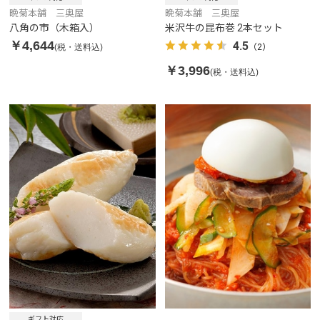
晩菊本舗 三奥屋
晩菊本舗 三奥屋
八角の市（木箱入）
米沢牛の昆布巻 2本セット
￥4,644
4.5
(税・送料込)
（2）
￥3,996
(税・送料込)
ギフト対応