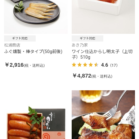
ギフト対応
ギフト対応
松浦商店
あき乃家
ふぐ燻製・棒タイプ(50g前後)
ワイン仕込からし明太子（上切
子）510g
￥2,916
4.6
(税・送料込)
（17）
￥4,872
(税・送料込)