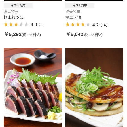
ギフト対応
ギフト対応
海士物産
健美の里
極上粒うに
極宝珠漬
3.0
4.2
（1）
（16）
￥5,292
￥6,642
(税・送料込)
(税・送料込)