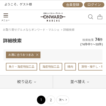
ようこそ、
ゲスト
様
会員登録
ログイン
メニュー
お取り寄せグルメならオンワード・マルシェ
>
詳細検索
74
詳細検索
件
検索結果
(74件中1～50件)
お酒に合うおつまみ
魚介・海産物加工品
海産物加工品
精肉
漬物・梅干し・珍
絞り込む
並べ替え
1
2
次へ