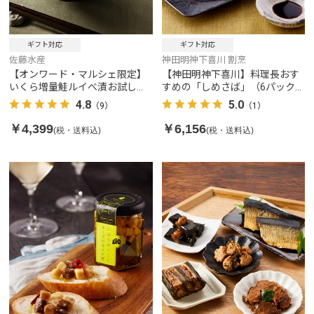
ギフト対応
ギフト対応
佐藤水産
神田明神下喜川 割烹
【オンワード・マルシェ限定】
【神田明神下喜川】料理長おす
いくら増量鮭ルイべ漬お試しサ
すめの「しめさば」（6パック入
イズ（鮭ルイベ漬 160g・いくら
り）
4.8
5.0
（9）
（1）
20g）
￥4,399
￥6,156
(税・送料込)
(税・送料込)