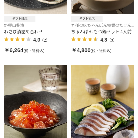
ギフト対応
ギフト対応
野櫻山葵漬
九州の味ちゃんぽん拉麺のたけん
こ
わさび漬詰め合わせ
ちゃんぽん もつ鍋セット 4人前
4.0
4.3
（2）
（3）
￥6,264
￥4,800
(税・送料込)
(税・送料込)