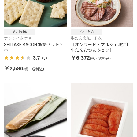
ギフト対応
ギフト対応
ホシシイタケヤ
牛たん炭焼 利久
SHIITAKE BACON 瓶詰セット 2
【オンワード・マルシェ限定】
本
牛たんおつまみセット
￥6,372
3.7
(税・送料込)
（3）
￥2,586
(税・送料込)