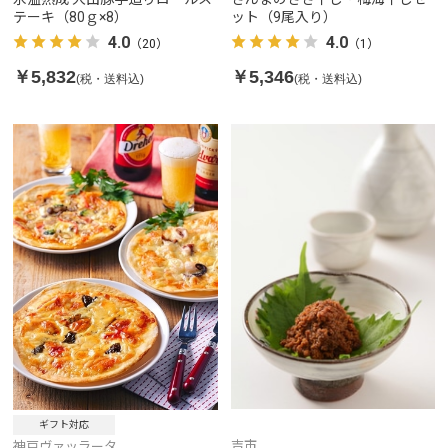
テーキ（80ｇ×8）
ット（9尾入り）
4.0
4.0
（20）
（1）
￥5,832
￥5,346
(税・送料込)
(税・送料込)
ギフト対応
吉市
神戸ヴァッラータ