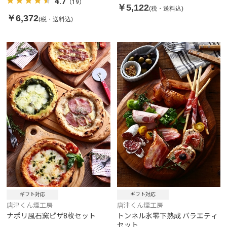
4.7
（19）
￥5,122
(税・送料込)
￥6,372
(税・送料込)
ギフト対応
ギフト対応
唐津くん煙工房
唐津くん煙工房
ナポリ風石窯ピザ8枚セット
トンネル氷零下熟成 バラエティ
セット