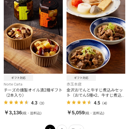
ギフト対応
ギフト対応
Norte Carta
赤玉本店
チーズの燻製オイル漬2種ギフト
金沢おでんと牛すじ煮込みセッ
（2本入り）
ト（おでん5種×2、牛すじ煮込
み2種）
4.3
4.5
（3）
（4）
￥3,136
￥5,059
(税・送料込)
(税・送料込)