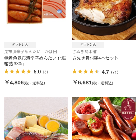
ギフト対応
ギフト対応
昆布漬辛子めんたい かば田
さぬき鳥本舗
無着色昆布漬辛子めんたい 化粧
さぬき骨付鶏4本セット
箱詰 330g
5.0
4.7
（5）
（71）
￥4,806
￥6,681
(税・送料込)
(税・送料込)