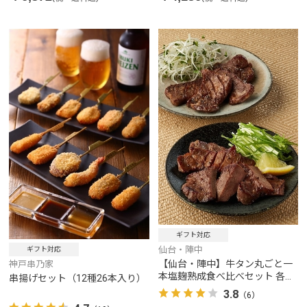
ギフト対応
仙台・陣中
ギフト対応
【仙台・陣中】牛タン丸ごと一
神戸串乃家
本塩麹熟成食べ比べセット 各
串揚げセット（12種26本入り）
120g
3.8
（6）