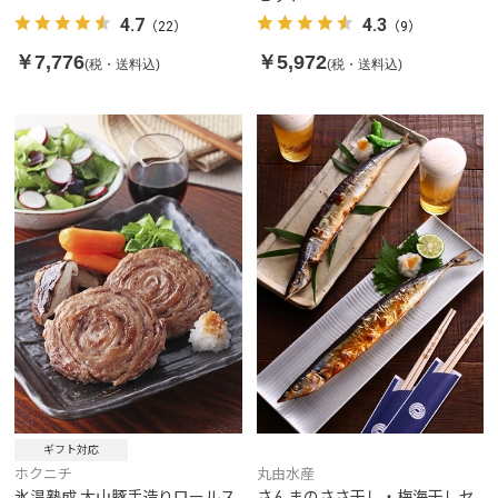
4.7
4.3
（22）
（9）
￥7,776
￥5,972
(税・送料込)
(税・送料込)
ギフト対応
ホクニチ
丸由水産
氷温熟成 大山豚手造りロールス
さんまのささ干し・梅海干しセ