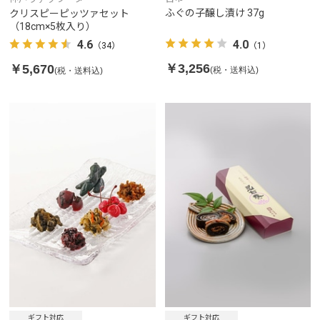
ふぐの子醸し漬け 37g
クリスピーピッツァセット
（18cm×5枚入り）
4.0
4.6
（1）
（34）
￥3,256
￥5,670
(税・送料込)
(税・送料込)
ギフト対応
ギフト対応