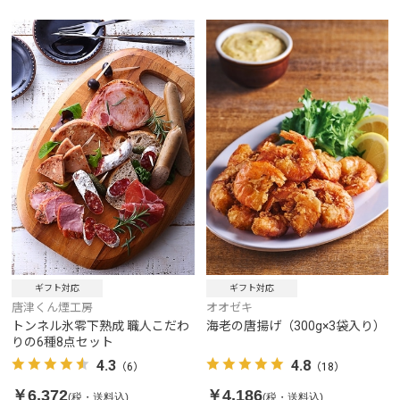
ギフト対応
ギフト対応
唐津くん煙工房
オオゼキ
トンネル氷零下熟成 職人こだわ
海老の唐揚げ（300g×3袋入り）
りの6種8点セット
4.3
4.8
（6）
（18）
￥6,372
￥4,186
(税・送料込)
(税・送料込)