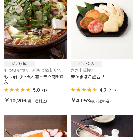
ギフト対応
ギフト対応
もつ鍋専門店 元祖もつ鍋楽天地
ささ圭蒲鉾店
もつ鍋（5～6人前・モツ肉900g
笹かまぼこ詰合せ
入）
5.0
4.7
（1）
（11）
￥10,206
￥4,053
(税・送料込)
(税・送料込)