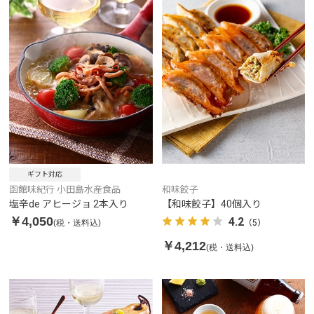
ギフト対応
函館味紀行 小田島水産食品
和味餃子
塩辛de アヒージョ 2本入り
【和味餃子】40個入り
￥4,050
4.2
(税・送料込)
（5）
￥4,212
(税・送料込)