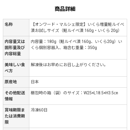
商品詳細
名称
【オンワード・マルシェ限定】いくら増量鮭ルイべ
漬お試しサイズ（鮭ルイベ漬 160g・いくら 20g）
内容量又は
内容量：180g（鮭ルイベ漬 160g、いくら20g）い
固形量及び
くら個別容器入、箱含む重量：350g
内容総量
美味しい食
解凍後はお早めにお召し上がりください。
べ方
原産地
日本
その他配送
梱包時の箱（袋）のサイズ：W25×L18.5×H3.5㎝
情報
賞味期限ま
冷凍60日
たは消費期
限