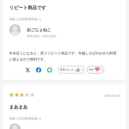
リピート商品です
用途
:ご自宅用(普段使い)
おごじょねこ
年代:
50代
性別:
女性
年末近くになると、買うリピート商品です。年越しそばやおせち料理
に使えるので便利です。
参考になった
0
Like!
0
2024.10.15
まあまあ
用途
:ご自宅用(普段使い)