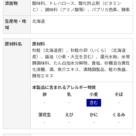
添加物
酸味料、トレハロース、酸化防止剤（ビタミン
Ｃ）、調味料（アミノ酸等）、パプリカ色素、酵素
生産地・地
北海道
域
原材料名
原材料
秋鮭（北海道産）、秋鮭の卵（いくら）（北海道
産）、醤油（小麦・大豆を含む）、還元水飴、米発
酵調味料、たん白加水分解物、食塩、砂糖混合異性
化液糖、酒、魚介エキス、酒精調製品、鮭の魚醤、
酵母エキス
本製品に含まれるアレルギー物質
卵
乳
小麦
そば
-
-
含む
-
落花生
えび
かに
くるみ
-
-
-
-