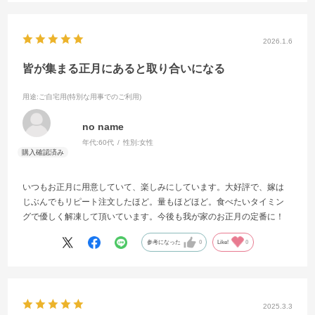
2026.1.6
皆が集まる正月にあると取り合いになる
用途
:ご自宅用(特別な用事でのご利用)
no name
年代:
60代
性別:
女性
いつもお正月に用意していて、楽しみにしています。大好評で、嫁は
じぶんでもリピート注文したほど。量もほどほど。食べたいタイミン
グで優しく解凍して頂いています。今後も我が家のお正月の定番に！
参考になった
0
Like!
0
2025.3.3