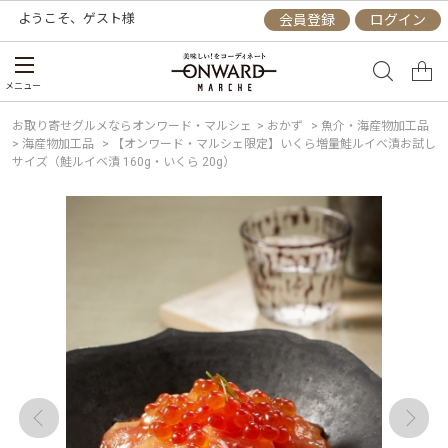
ようこそ、
ゲスト
様
会員登録
ログイン
メニュー
お取り寄せグルメならオンワード・マルシェ
>
おかず
>
魚介・海産物加工品
>
海産物加工品
>
【オンワード・マルシェ限定】いくら増量鮭ルイべ漬お試し
サイズ（鮭ルイベ漬 160g・いくら 20g）