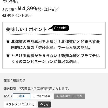
ら 20g）
￥4,399
(税・送料込)
／
販売価格：
40ポイント還元
美味しい！ポイント
北海道の天然素材をお届け！北海道にとどまらず全
国的に人気の『佐藤水産』で一番人気の商品。
とろける食感がたまらない！新鮮な鮭とプチプチい
くらのコンビネーションが贅沢な逸品。
在庫
在庫あり
発送目安
7営業日以内に順次発送いたします。
配送
冷凍
日付指定不可
配送不可エリアあり
ギフトラッピング不可
のし可