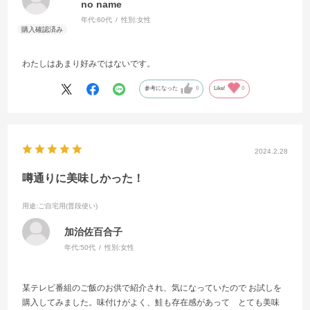
no name
年代:
60代
性別:
女性
わたしはあまり好みではないです。
参考になった
0
Like!
0
2024.2.28
噂通りに美味しかった！
用途
:ご自宅用(普段使い)
加治佐百合子
年代:
50代
性別:
女性
某テレビ番組のご飯のお供で紹介され、気になっていたので お試しを
購入してみました。味付けがよく、鮭も存在感があって とても美味