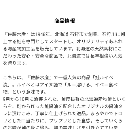
商品情報
『佐藤水産』は1948年、北海道 石狩市で創業。石狩川に遡
上する鮭を専門としてスタートし、オリジナリティあふれ
る海産物加工品を販売しています。北海道の天然素材にこ
だわった安心・安全な商品で、北海道では長年根強い人気
を誇ります。
こちらは、『佐藤水産』で一番人気の商品「鮭ルイべ
漬」。ルイベとはアイヌ語で「ル＝溶ける、イべ＝食べ
物」という意味です。
9月から10月に漁獲された、鮮度抜群の北海道産秋鮭といく
らを、鮭から作った鮭醤油を配合したオリジナルの醤油タ
レに漬けこみ、丁寧に仕上げられた逸品。まろやかでトロ
リとした口当たりに、プリプリとした食感。そしていくら
の旨味が鮭の身に絡み、鮭の美味しさを引き立てていま