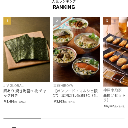
人気ランキング
RANKING
1
2
3
J-V GLOBAL
東京HIROYA
神戸串乃家
訳あり 焼き海苔50枚 チャ
【オンワード・マルシェ限
ック付き
定】 本格だし茶漬けC（5種
串揚げセット（
5個入り）
り）
￥1,499
￥3,953
(税・送料込)
(税・送料込)
￥6,372
(税・送料込)