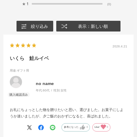
★
1
(0)
絞り込み
表示：新しい順
2026.4.21
いくら 鮭ルイベ
用途
:ギフト用
no name
年代:
60代
性別:
女性
お礼にちょっとした物を贈りたいと思い、選びました。お菓子にしよ
うか迷いましたが、夕ご飯のおかずになると、喜ばれました。
参考になった
0
Like!
0