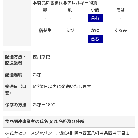
本製品に含まれるアレルギー物質
卵
乳
小麦
そば
-
-
含む
-
落花生
えび
かに
くるみ
-
-
含む
-
配送方法・
佐川急便
配送業者
配送温度
冷凍
発送日（目
5営業日以内に発送いたします
安）
保存の方法
冷凍－18℃
食品関連事業者の氏名 又は 名称及び住所
株式会社ワースジャパン 北海道札幌市西区八軒４条西４丁目１