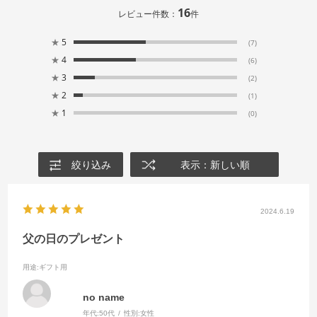
16
レビュー件数：
件
★
5
(7)
★
4
(6)
★
3
(2)
★
2
(1)
★
1
(0)
絞り込み
表示：新しい順
2024.6.19
父の日のプレゼント
用途
:ギフト用
no name
年代:
50代
性別:
女性