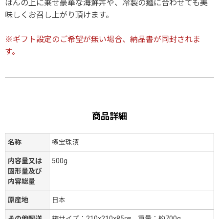
はんの上に乗せ豪華な海鮮丼や、冷製の麺に合わせても美
味しくお召し上がり頂けます。
※ギフト設定のご希望が無い場合、納品書が同封されま
す。
商品詳細
名称
極宝珠漬
内容量又は
500g
固形量及び
内容総量
原産地
日本
その他配送
箱サイズ：210×210×85㎜、重量：約700g