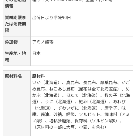
情報
賞味期限ま
出荷日より冷凍90日
たは消費期
限
添加物
アミノ酸等
生産地・地
日本
域
原材料名
原材料
いか（北海道）、真昆布、長昆布、厚葉昆布、がご
め昆布、ねこあし昆布（昆布は全て北海道産）、め
かぶ（北海道）、ほたて（北海道）、数の子（北海
道）、うに（北海道）、鮭卵（北海道）、あわび
（北海道）、ずわいがに（北海道）、唐辛子、味
醂、醤油、砂糖、鰹節、ソルビット、調味料（アミ
ノ酸）、増粘多糖類、保存料（ゾルビン酸K）、
（原材料の一部に大豆、小麦、を含む）