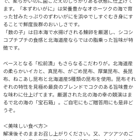
で、柔らかいのに歯ごたえのしっかりある状態に仕上げて
ます。「本ずわいがに」は栄養豊かなオホーツクの海で育
った甘みたっぷりのずわいがにを浜ゆでしすぐむき身にす
ることで鮮度抜群のおいしさです。
「数の子」は日本海で水揚げされる鰊卵を厳選し、シコシ
コプチプチの食感と北海道産ならではの脂乗った旨味が特
徴です。
ベースとなる「松前漬」もさらなるこだわりが。北海道産
の柔らかいイカと、真昆布、がごめ昆布、厚葉昆布、長昆
布、ねこあし昆布と北海道産5種類の昆布を使用。昆布それ
ぞれの特性を見極め最良のブレンドでコクのある旨味豊か
な味わに仕上げてます。厳選された北の海の幸の競演はま
るで北の海の「宝石箱」。ご自宅にもご贈答用にも是非ど
うぞ。
＜美味しい食べ方＞
解凍後そのままお召し上がりください。又、アツアツのご