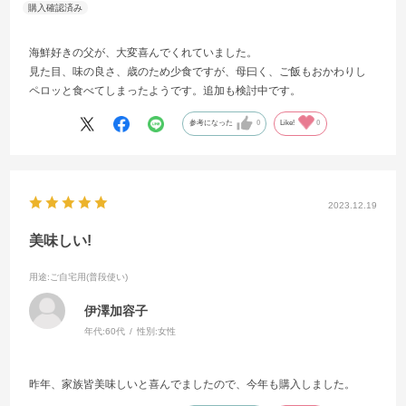
海鮮好きの父が、大変喜んでくれていました。
見た目、味の良さ、歳のため少食ですが、母曰く、ご飯もおかわりし
ペロッと食べてしまったようです。追加も検討中です。
参考になった
0
Like!
0
2023.12.19
美味しい!
用途
:ご自宅用(普段使い)
伊澤加容子
年代:
60代
性別:
女性
昨年、家族皆美味しいと喜んでましたので、今年も購入しました。