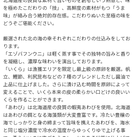
北海道産の良質な素材で旨いものを創るという熱意と、味
を極めたこだわりの「技」、高鮮度の素材がもつ「うま
味」が絡み合う絶対的存在感。こだわりぬいた至極の味を
どうぞご堪能ください。
厳選された北の海の幸それぞれこだわりの仕込みをしてお
ります。
「エゾバフンウニ」は軽く蒸す事でその独特の旨みと香り
を凝縮し、濃厚な味わいを演出しております。
「いくら」は漁獲エリアを限定し最上級の原卵を厳選。帆
立、鰹節、利尻昆布などの７種のブレンドしただし醤油で
上品に仕上げました。さらに漬け込む時間を原卵によって
変えることで、いくら本来の皮の柔らかい口どけの良いい
くらを作ることができます。
「あわび」は北海道産の良質の蝦夷あわびを使用。北海道
はあわびの餌となる海藻類が大変豊富です。冷たい豊穣の
海でしっかりと身の締まって旨味を携えたあわびを、海水
と同じ塩分濃度で冷水の温度からゆっくりゆで上げる事