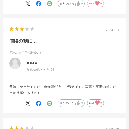
参考になった
0
Like!
0
2023.8.10
値段の割に…
用途
:ご自宅用(普段使い)
KIMA
年代:
60代
性別:
女性
美味しかったですが、魚介類が少しで残念です。写真と実際の差にが
っかり感があります。
参考になった
0
Like!
0