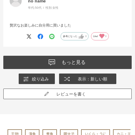
no name
年代:
50代
性別:
女性
贅沢なお楽しみに自分用に買いました
参考になった
0
Like!
0
もっと見る
絞り込み
表示：新しい順
レビューを書く
干物
漬魚
煮魚
明太子
いくら・うに
カニ・エビ