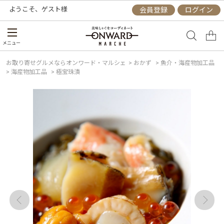
ようこそ、
ゲスト
様
会員登録
ログイン
メニュー
お取り寄せグルメならオンワード・マルシェ
>
おかず
>
魚介・海産物加工品
>
海産物加工品
>
極宝珠漬