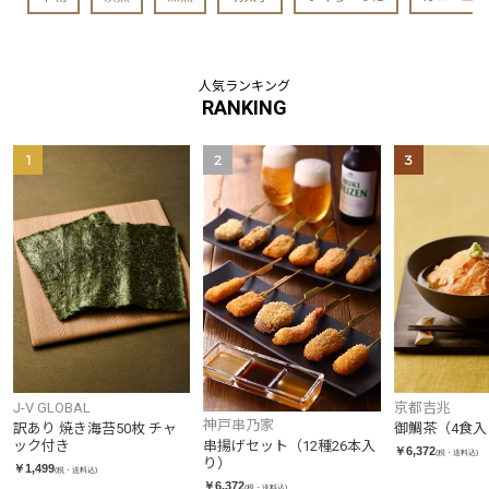
人気ランキング
RANKING
1
2
3
J-V GLOBAL
京都吉兆
神戸串乃家
訳あり 焼き海苔50枚 チャ
御鯛茶（4食入
ック付き
串揚げセット（12種26本入
￥6,372
(税・送料込)
り）
￥1,499
(税・送料込)
￥6,372
(税・送料込)