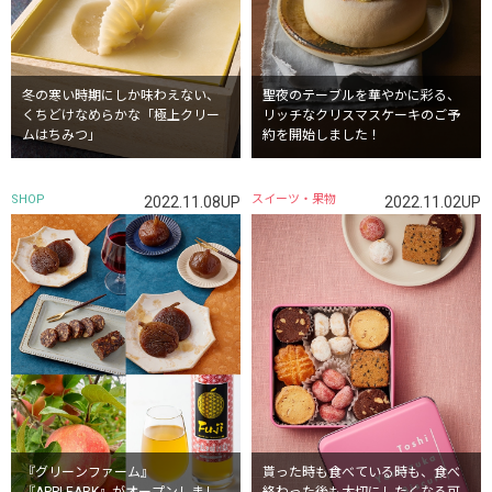
冬の寒い時期にしか味わえない、
聖夜のテーブルを華やかに彩る、
くちどけなめらかな「極上クリー
リッチなクリスマスケーキのご予
ムはちみつ」
約を開始しました！
SHOP
スイーツ・果物
2022.11.08UP
2022.11.02UP
『グリーンファーム』
貰った時も食べている時も、食べ