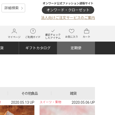
オンワード公式ファッション通販サイト
詳細検索
オンワード・クローゼット
法人向けご注文サービスのご案内
最近チェック
お気に入り
カート
マイページ
ご利用ガイド
したアイテム
雑貨
ギフトカタログ
定期便
その他食品
雑貨
物
2020.05.13 UP
スイーツ・果物
2020.05.06 UP