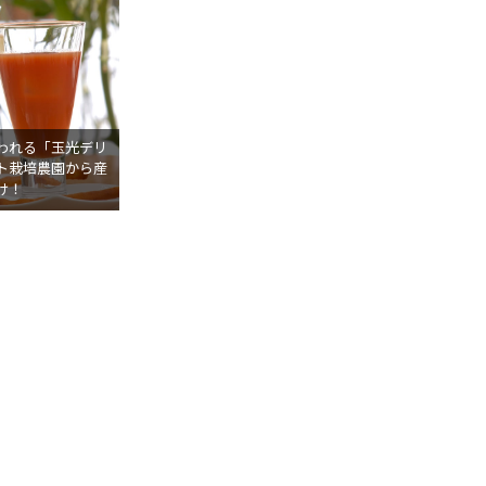
われる「玉光デリ
ト栽培農園から産
け！