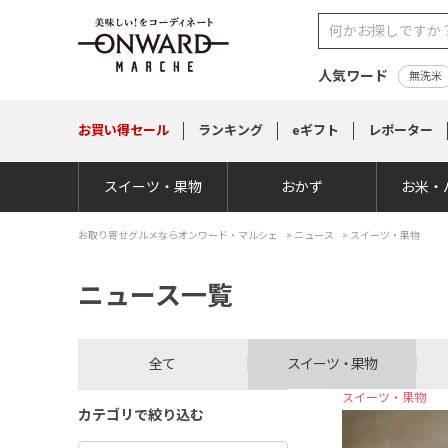
人気ワード
無洗米
お買い得
セール
ランキング
eギフト
レポーター
スイーツ・果物
おかず
お米・
お取り寄せグルメならオンワード・マルシェ
>
ニュース
> スイーツ・果物
ニュース一覧
全て
スイーツ・果物
スイーツ・果物
カテゴリで絞り込む