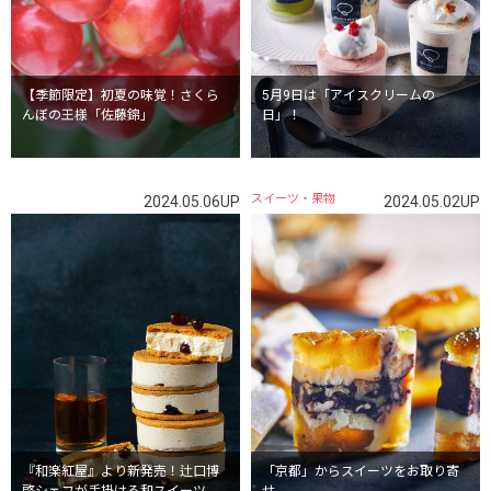
【季節限定】初夏の味覚！さくら
5月9日は「アイスクリームの
んぼの王様「佐藤錦」
日」！
スイーツ・果物
2024.05.06UP
2024.05.02UP
「京都」からスイーツをお取り寄
『和楽紅屋』より新発売！辻口博