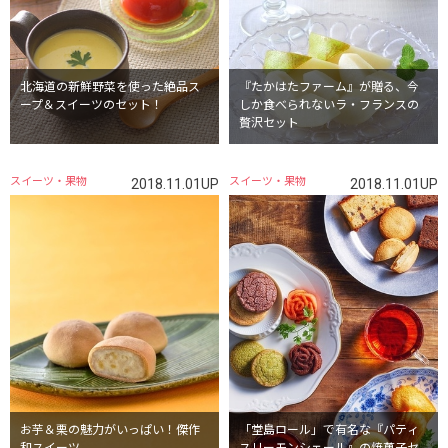
北海道の新鮮野菜を使った絶品ス
『たかはたファーム』が贈る、今
ープ＆スイーツのセット！
しか食べられないラ・フランスの
贅沢セット
スイーツ・果物
スイーツ・果物
2018.11.01UP
2018.11.01UP
お芋＆栗の魅力がいっぱい！傑作
「堂島ロール」で有名な『パティ