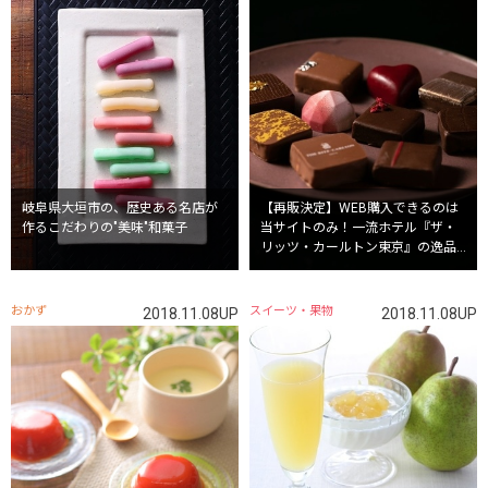
岐阜県大垣市の、歴史ある名店が
【再販決定】WEB購入できるのは
作るこだわりの"美味"和菓子
当サイトのみ！一流ホテル『ザ・
リッツ・カールトン東京』の逸品
たち
おかず
スイーツ・果物
2018.11.08UP
2018.11.08UP