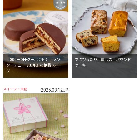
【300円OFFクーポン付】『メゾ
春にぴったり。麗しの「パウンド
ン・デュ・ミエル』の絶品スイー
ケーキ」
ツ
スイーツ・果物
2025.03.12UP