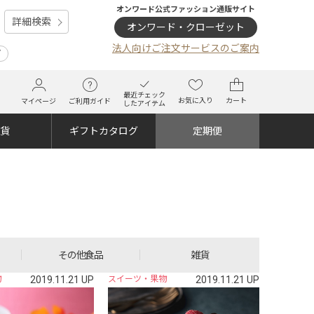
オンワード公式ファッション通販サイト
詳細検索
オンワード・クローゼット
法人向けご注文サービスのご案内
プ
最近チェック
お気に入り
カート
マイページ
ご利用ガイド
したアイテム
雑貨
ギフトカタログ
定期便
その他食品
雑貨
物
2019.11.21 UP
スイーツ・果物
2019.11.21 UP