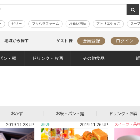
ー
ゼリー
フクハラファーム
お食い初め
アトリエやまこ
スー
地域から探す
会員登録
ログイン
ゲスト 様
パン・麺
ドリンク・お酒
その他食品
おかず
お米・パン・麺
ドリンク・お酒
2019.11.28 UP
SHOP
2019.11.26 UP
スイーツ・果