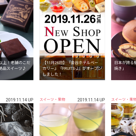
年以上！老舗のこだ
【11月26日】『金谷ホテルベー
日本が誇る
絶品スイーツ♪
カリー』『FRUITS-J』がオープン
焼き」
しました！
2019.11.14 UP
スイーツ・果物
2019.11.14 UP
スイーツ・果