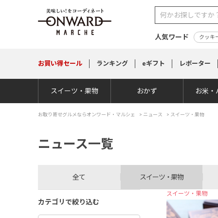
人気ワード
クッキ
お買い得
セール
ランキング
eギフト
レポーター
スイーツ・果物
おかず
お米・
お取り寄せグルメならオンワード・マルシェ
>
ニュース
> スイーツ・果物
ニュース一覧
全て
スイーツ・果物
スイーツ・果物
カテゴリで絞り込む