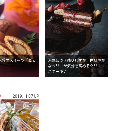
魅惑のスイーツ「どら
人気につき残りわずか！色鮮やか
なベリーが気分を高めるクリスマ
スケーキ♪
物
2019.11.07 UP