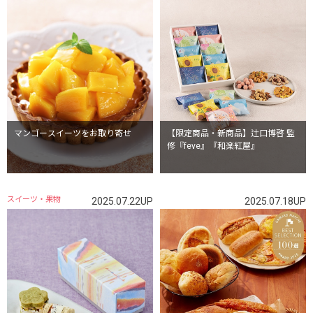
マンゴースイーツをお取り寄せ
【限定商品・新商品】辻口博啓 監
修『feve』『和楽紅屋』
スイーツ・果物
2025.07.22UP
2025.07.18UP