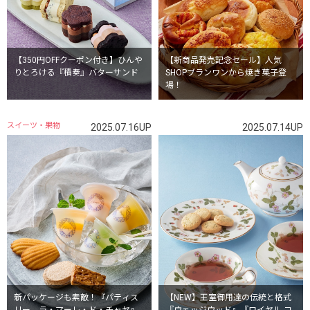
【350円OFFクーポン付き】ひんや
【新商品発売記念セール】人気
りとろける『積奏』バターサンド
SHOPブランワンから焼き菓子登
場！
スイーツ・果物
2025.07.16UP
2025.07.14UP
新パッケージも素敵！『パティス
【NEW】王室御用達の伝統と格式