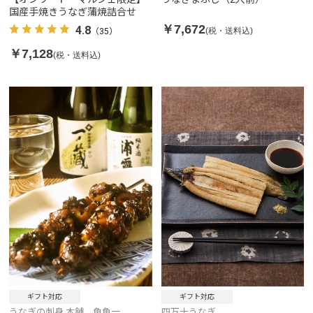
国産手焼きうなぎ蒲焼詰合せ
￥7,672
4.8
(税・送料込)
（35）
￥7,128
(税・送料込)
ギフト対応
ギフト対応
うなぎの刺身 本舗 魚魚一
四万十うなぎ