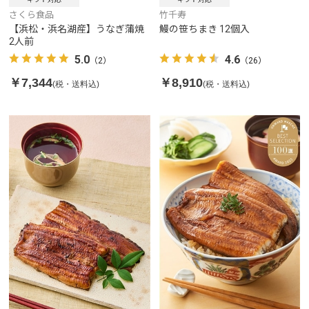
竹千寿
さくら食品
鰻の笹ちまき 12個入
【浜松・浜名湖産】うなぎ蒲焼
2人前
4.6
5.0
（26）
（2）
￥8,910
￥7,344
(税・送料込)
(税・送料込)