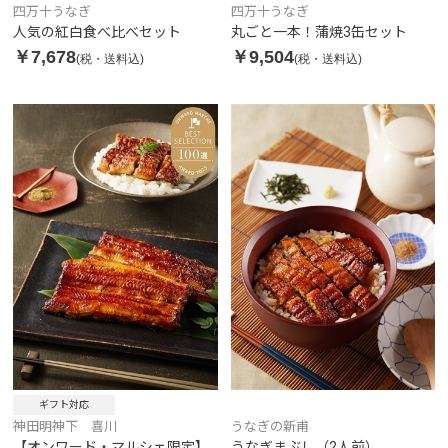
四万十うなぎ
四万十うなぎ
人気の紅白食べ比べセット
丸ごと一本！蒲焼3缶セット
￥7,678
￥9,504
(税・送料込)
(税・送料込)
ギフト対応
神田明神下 喜川
うなぎの新甫
【オンワード・マルシェ限定】
うなぎまぶし（2人前）