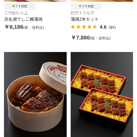
ギフト対応
ギフト対応
三代目むら上
四万十うなぎ
浜名湖でしこ鰻蒲焼
蒲焼2本セット
￥8,186
4.6
(税・送料込)
（89）
￥7,880
(税・送料込)