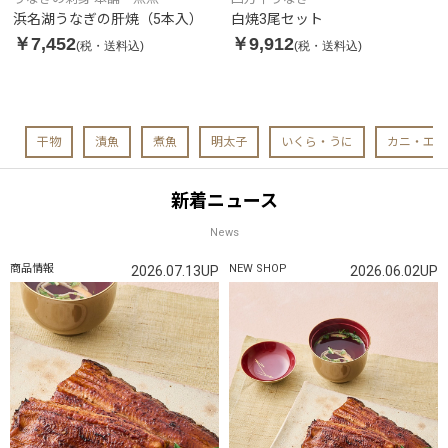
浜名湖うなぎの肝焼（5本入）
白焼3尾セット
￥7,452
￥9,912
(税・送料込)
(税・送料込)
干物
漬魚
煮魚
明太子
いくら・うに
カニ・エビ
新着ニュース
News
商品情報
NEW SHOP
2026.07.13UP
2026.06.02UP