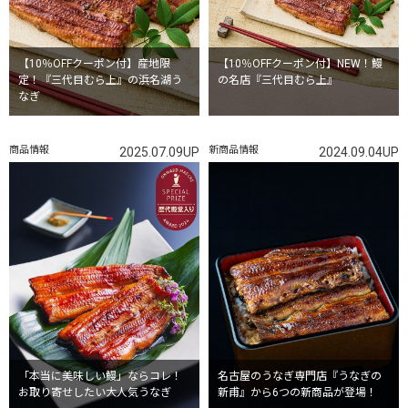
【10％OFFクーポン付】産地限
【10％OFFクーポン付】NEW！鰻
定！『三代目むら上』の浜名湖う
の名店『三代目むら上』
なぎ
商品情報
新商品情報
2025.07.09UP
2024.09.04UP
「本当に美味しい鰻」ならコレ！
名古屋のうなぎ専門店『うなぎの
お取り寄せしたい大人気うなぎ
新甫』から6つの新商品が登場！