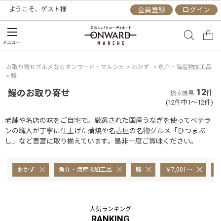
ようこそ、
ゲスト
様
会員登録
ログイン
メニュー
お取り寄せグルメならオンワード・マルシェ
>
おかず
>
魚介・海産物加工品
>
鰻
12
鰻のお取り寄せ
件
検索結果
(12件中1～12件)
老舗や名店の味をご自宅で。厳選された国産うなぎを使ってベテラ
ンの職人が丁寧に仕上げた蒲焼や名古屋の名物グルメ「ひつまぶ
し」など豊富に取り揃えています。是非一度ご賞味ください。
おかず
魚介・海産物加工品
鰻
￥7,001～
～
人気ランキング
RANKING