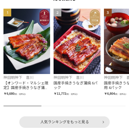
1
2
3
神田明神下 喜川
神田明神下 喜川
神田明神下 
【オンワード・マルシェ限
国産手焼きうなぎ蒲焼 6パ
国産手焼きうな
定】国産手焼きうなぎ蒲焼
ック
用 4パック
お徳用セット 2パック
￥6,680
￥11,772
￥6,804
(税・送料込)
(税・送料込)
(税・送料込)
人気ランキングをもっと見る