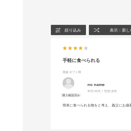
絞り込み
表示：新し
手軽に食べられる
用途
:ギフト用
no name
年代:
50代
性別:
女性
簡単に食べられる物をと考え、義父にお歳