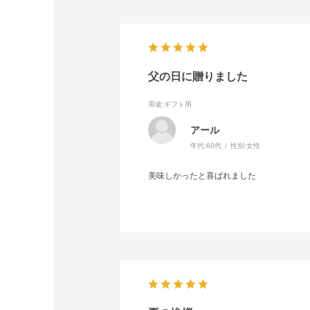
父の日に贈りました
用途
:ギフト用
アール
年代:
60代
性別:
女性
美味しかったと喜ばれました