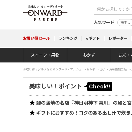
人気ワード
梅干し
お買い得
セール
ランキング
eギフト
レポーター
スイーツ・果物
おかず
お米・
お取り寄せグルメならオンワード・マルシェ
>
おかず
>
魚介・海産物加工品
>
美味しい！ポイント
鰻の蒲焼の名店『神田明神下 喜川』の鰻と
ギフトにおすすめ！コクのある出し汁で炊き