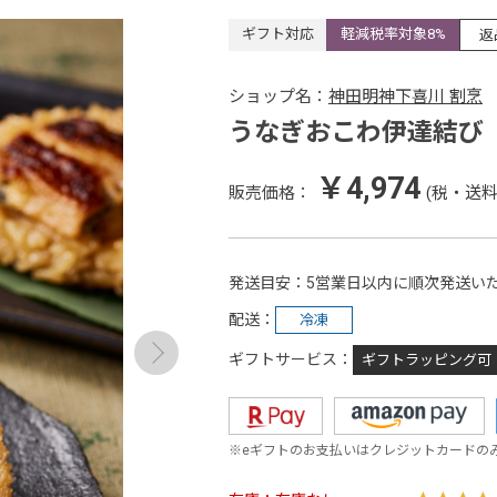
ギフト対応
軽減税率対象8%
返
ショップ名：
神田明神下喜川 割烹
うなぎおこわ伊達結び
￥4,974
販売価格：
(税・送料
発送目安
5営業日以内に順次発送い
配送
冷凍
ギフトサービス
ギフトラッピング可
※eギフトのお支払いはクレジットカードの