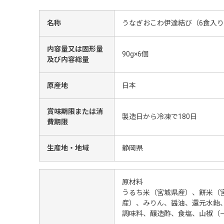
名称
うなぎおこわ伊達結び（6食入
内容量又は固形量
90g×6個
及び内容総量
原産地
日本
賞味期限または消
製造日から冷凍で180日
費期限
生産地・地域
静岡県
原材料
うるち米（宮城県産）、餅米（
産）、みりん、醤油、還元水飴
調味料、醸造酢、食塩、山椒（