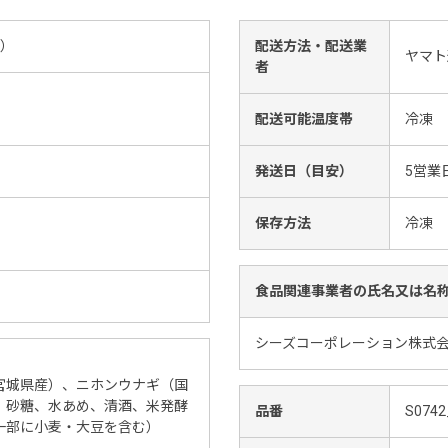
り）
配送方法・配送業
ヤマト
者
配送可能温度帯
冷凍
発送日（目安）
5営業
保存方法
冷凍
食品関連事業者の氏名又は名
シーズコーポレーション株式会
宮城県産）、ニホンウナギ（国
、砂糖、水あめ、清酒、米発酵
品番
S0742
一部に小麦・大豆を含む）