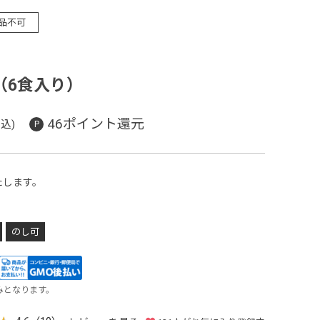
品不可
（6食入り）
46ポイント還元
込)
たします。
のし可
みとなります。