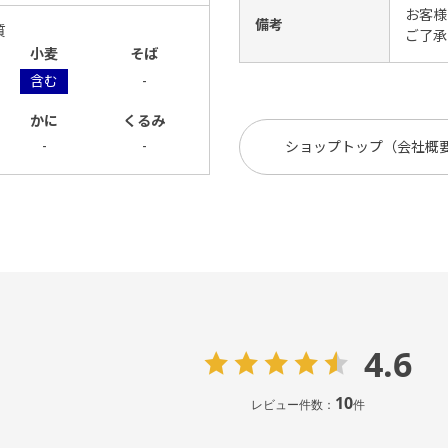
お客様
備考
質
ご了承
小麦
そば
含む
-
かに
くるみ
-
-
ショップトップ（会社概
4.6
10
レビュー件数：
件