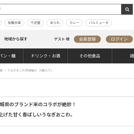
佐藤水産
千疋屋
あられ
カレー
バルミューダ
地域から探す
会員登録
ログイン
ゲスト 様
パン・麺
ドリンク・お酒
その他食品
鰻
>
うなぎおこわ伊達結び（6食入り）
宮城県のブランド米のコラボが絶妙！
上げた甘く香ばしいうなぎおこわ。