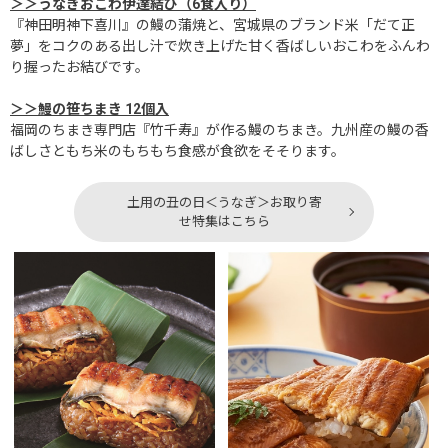
＞＞うなぎおこわ伊達結び（6食入り）
『神田明神下喜川』の鰻の蒲焼と、宮城県のブランド米「だて正
夢」をコクのある出し汁で炊き上げた甘く香ばしいおこわをふんわ
り握ったお結びです。
＞＞鰻の笹ちまき 12個入
福岡のちまき専門店『竹千寿』が作る鰻のちまき。九州産の鰻の香
ばしさともち米のもちもち食感が食欲をそそります。
土用の丑の日＜うなぎ＞お取り寄
せ特集はこちら