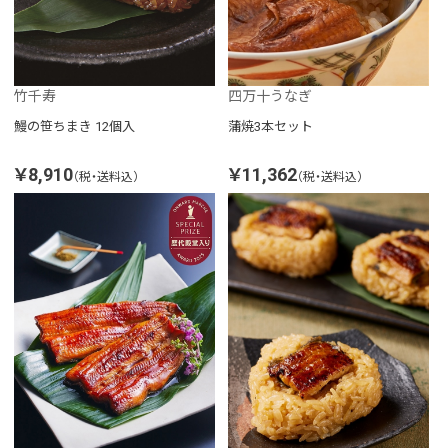
四万十うなぎ
竹千寿
蒲焼3本セット
鰻の笹ちまき 12個入
￥11,362
￥8,910
（税・送料込）
（税・送料込）