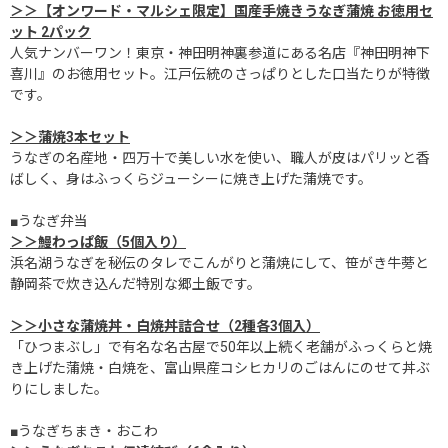
＞＞【オンワード・マルシェ限定】国産手焼きうなぎ蒲焼 お徳用セ
ット 2パック
人気ナンバーワン！東京・神田明神裏参道にある名店『神田明神下
喜川』のお徳用セット。江戸伝統のさっぱりとした口当たりが特徴
です。
＞＞蒲焼3本セット
うなぎの名産地・四万十で美しい水を使い、職人が皮はパリッと香
ばしく、身はふっくらジューシーに焼き上げた蒲焼です。
■うなぎ弁当
＞＞鰻わっぱ飯（5個入り）
浜名湖うなぎを秘伝のタレでこんがりと蒲焼にして、笹がき牛蒡と
静岡茶で炊き込んだ特別な郷土飯です。
＞＞小さな蒲焼丼・白焼丼詰合せ（2種各3個入）
「ひつまぶし」で有名な名古屋で50年以上続く老舗がふっくらと焼
き上げた蒲焼・白焼を、富山県産コシヒカリのごはんにのせて丼ぶ
りにしました。
■うなぎちまき・おこわ