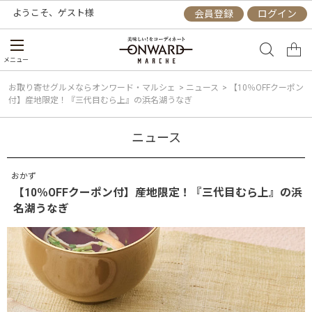
ようこそ、
ゲスト
様
会員登録
ログイン
メニュー
お取り寄せグルメならオンワード・マルシェ
>
ニュース
>
【10％OFFクーポン
付】産地限定！『三代目むら上』の浜名湖うなぎ
ニュース
おかず
【10％OFFクーポン付】産地限定！『三代目むら上』の浜
名湖うなぎ