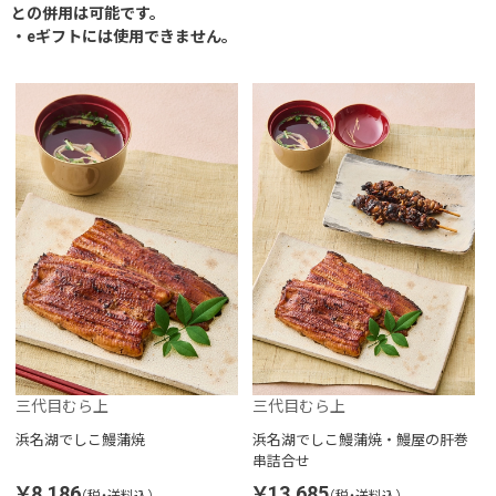
との併用は可能です。
・eギフトには使用できません。
三代目むら上
三代目むら上
浜名湖でしこ鰻蒲焼
浜名湖でしこ鰻蒲焼・鰻屋の肝巻
串詰合せ
￥8,186
￥13,685
（税・送料込）
（税・送料込）