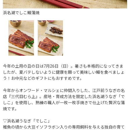
浜名湖でしこ鰻蒲焼
今年の土用の丑の日は7月26日（日）。暑さも本格的になってきま
したが、夏バテしないように健康を願って美味しい鰻を食べましょ
う！お中元などのギフトにもおすすめです。
今年からオンワード・マルシェに仲間入りした、江戸前うなぎの名
店『三代目むら上』。産地・育成方法を限定した浜名湖うなぎ「で
しこ」を使用し、熟練の職人が一枚一枚手焼きで仕上げた贅沢な蒲
焼です。
▽浜名湖うなぎ「でしこ」
稚魚の頃から大豆イソフラボン入りの専用飼料を与える独自の育て