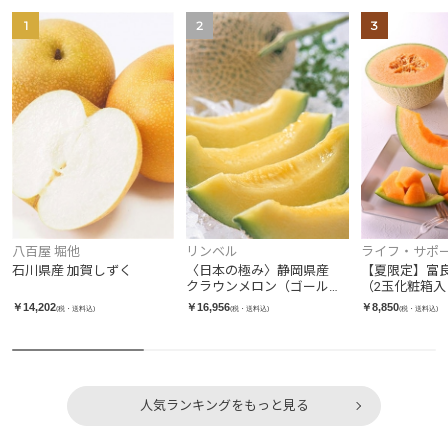
1
2
3
リンベル
八百屋 堀他
ライフ・サポ
〈日本の極み〉静岡県産
石川県産 加賀しずく
【夏限定】富
クラウンメロン（ゴール
（2玉化粧箱入
ド）
￥16,956
￥14,202
￥8,850
(税・送料込)
(税・送料込)
(税・送料込)
人気ランキングをもっと見る