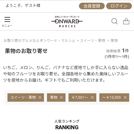
ようこそ、
ゲスト
様
会員登録
ログイン
メニュー
お取り寄せグルメならオンワード・マルシェ
>
スイーツ・果物
>
果物
1
果物のお取り寄せ
件
検索結果
(1件中1～1件)
いちご、メロン、りんご、バナナなど産地でしか手に入らない逸品
や旬のフルーツをお取り寄せ。全国各地から集めた美味しいフルー
ツを産地からお届け。ギフトでもご利用いただけます。
スイーツ・果物
果物
￥7,001～
～￥10,000
人気ランキング
RANKING