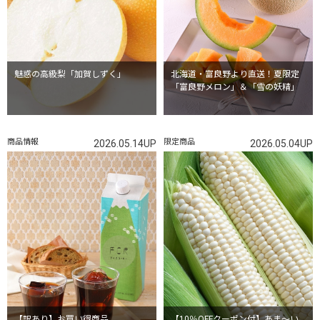
魅惑の高級梨「加賀しずく」
北海道・富良野より直送！夏限定
「富良野メロン」＆「雪の妖精」
商品情報
限定商品
2026.05.14UP
2026.05.04UP
【訳あり】お買い得商品
【10％OFFクーポン付】あま～い