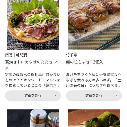
四万十味紀行
竹千寿
藁焼きトロカツオのたたき1本
鰻の笹ちまき 12個入
入
実家の両親への返礼品に何か良い
夏バテを防ぐために栄養豊富なう
ものは？とオンワード・マルシェ
なぎを食べる方は多いはず。「土
を検索しているとこの「藁焼きト
用の丑の日」にうなぎを食べる風
ロカツオのたたき1本入」を発
習は、発明家として有名な平賀源
詳細を見る
詳細を見る
見。お酒が好きな両親へぴったり
内が考えたといわれています。な
な商品だと考えたまではよかった
んでも、うなぎ屋から商売の相談
ものの、そのあまりに美味しそう
を受けた平賀源内が、「丑の日」
な商品に、ついでに自分の分まで
に「う」の付く食べ物を口にする
購入してしまいました。高知県の
と夏バテしないという言い伝えを
名物料理、カツオの藁焼きは本場
もとにして、「本日、丑の日」と