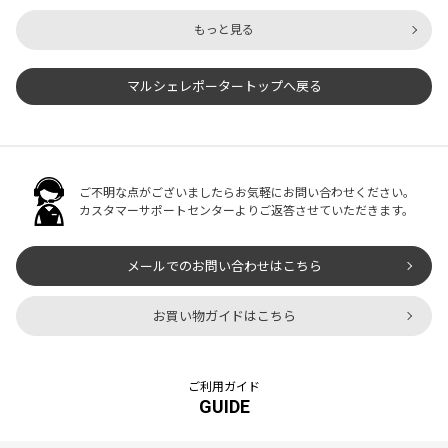
は「【ホテルニューオータニ】フ
でも、伝統工芸品の将棋の駒や温
もっと見る
ルーツキュービックゼリー4種セ
泉で有名な天童市は、果物、お
ット15個入」です。『ホテルニュ
米、野菜の生産量が多いところで
ーオータニ』が提供しているこち
す。今回はその天童市にある『ジ
マルシェレポータートップへ戻る
らのゼリーは、1個50グラムとい
ェイエイてんどう』が提供する
う小さめの四角いゼリーで、ぶど
「さくらんぼ＆ラ・フランスぷる
う、白桃、甘夏、マンゴーの4種
ぷるゼリー8個入り」をご紹介し
類が入っています。爽やかなパッ
ます。『ジェイエイてんどう』
ケージがまさにこの季節にぴった
は、「山形の果物を通じて日本中
り。贈答用にも最適です。ゼリー
の人々をハッピーにしたい」とい
ご不明な点がございましたらお気軽にお問い合わせください。
の中にフルーツのシロップ漬けが
う想いから、豊かな自然の中で育
カスタマーサポートセンターよりご返答させていただきます。
入っているの
ったビタミンたっぷりの
メールでのお問い合わせはこちら
お買い物ガイドはこちら
ご利用ガイド
GUIDE