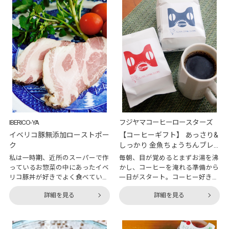
は上質なジャムを味わってみよう
たところ「ラベンダーポーク」と
と思い立ち、早速オンワード・マ
いった北海道産豚肉のベーコンを
ルシェで検索して見つけたのが今
発見。本場パルマの伝統的な生ハ
回紹介する逸品です。箱を開ける
ムづくりに使用される、肥育期間
と見た目にも美しいジャムが現れ
の長い上質なお肉なのだそう。北
ました。こちらの逸品をよく見る
海道産かイタリア産か、悩みに悩
と、ミルクジャムと果肉のジャム
み抜いた結果、今回は「北海道産
が1つのビンに入っています。こ
れは珍しいですね。 今回お
IBERICO-YA
フジヤマコーヒーロースターズ
イベリコ豚無添加ローストポー
【コーヒーギフト】 あっさり&
ク
しっかり 金魚ちょうちんブレ
ンド（粉）
私は一時期、近所のスーパーで作
毎朝、目が覚めるとまずお湯を沸
っているお惣菜の中にあったイベ
かし、コーヒーを淹れる準備から
リコ豚丼が好きでよく食べていま
一日がスタート。コーヒー好きの
した。薄切りの豚肉を甘辛く焼い
方なら同じように、コーヒーの抽
詳細を見る
詳細を見る
てご飯にのせただけのものです
出が日課になっている方も多いの
が、肉汁がジュワ～と口の中に広
ではないでしょうか。コーヒーと
がってとても美味しかったので
一言で言っても淹れ方は様々です
す。出来合いのものはあまり買わ
が、家庭ではペーパードリップで