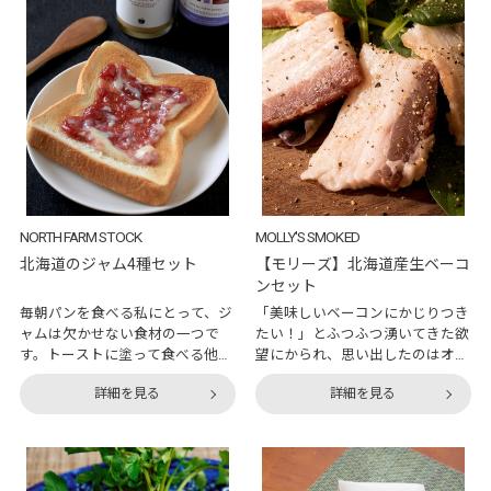
の味を体験済みですが、なぜ藁で
いう看板を店先に出すよう勧めた
焼くカツオはあんなにも美味しい
ところ、そのうなぎ屋が大変繁
のでしょうか？理由は、藁の炎は
盛、他のうなぎ屋も真似をするよ
一瞬で高温になり、表面を一気に
うになったのだとか。平賀源内が
焼くことができるから。なので外
生きていた江戸時代には、うなぎ
側はしっかりとした焼き目が付
が夏バテ予防に効果があるという
き、中身は程よく生の状態で、旨
科学的な根拠はありませんでし
味をしっかり閉じ込められるので
た。しかし偶然とは凄いもので、
す。また、藁の香りがカツオに移
事実うなぎは栄養豊富で、疲労回
り、芳ばし
復に効果が
NORTH FARM STOCK
MOLLY'S SMOKED
北海道のジャム4種セット
【モリーズ】北海道産生ベーコ
ンセット
毎朝パンを食べる私にとって、ジ
「美味しいベーコンにかじりつき
ャムは欠かせない食材の一つで
たい！」とふつふつ湧いてきた欲
す。トーストに塗って食べる他に
望にかられ、思い出したのはオン
も、時間に余裕がある時はお肉に
ワード・マルシェアワード2018の
詳細を見る
詳細を見る
かけるソースに使うなど、使い勝
記事。『MOLLY'SSMOKED』とい
手が良い商品でもあります。つい
う手作りベーコンのお店が、北海
先日、ジャムを新しく買う機会が
道産豚肉を使用した生ベーコンセ
ありました。普段なら近所のスー
ットで審査員からの称賛を集めて
パーで購入するのですが、たまに
いたんですよね。そこで調べてみ