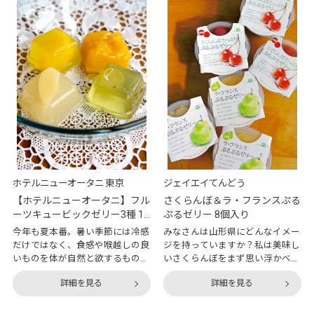
ない主義ですが、これだけは別。
淹れている方も多いはず。私もそ
それが私がイベリコ豚を食べた最
の一人です。飲んでいる時間はも
初の体験でした。当時イベリコ豚
ちろん、気分に合わせてコーヒー
のことはよく知りませんでし
豆を選ぶのも楽しみのひとつです
た。“どんぐりだけを食べている
よね。今回は、いつもお取り寄せ
普通の豚より美味しい豚”程度の
をしているオンワード・マルシェ
知識しかなく、急に表舞台に出て
で気になるコーヒー豆を見つけた
きた豚肉という印象でした。それ
ので、早速試してみることにしま
も当然といえば当然。日本で加工
した。『フジヤマコーヒーロース
していないイベリコ豚を輸入でき
ター』の「あっさり＆しっかり金
るようになったのは200
魚ちょうちんブレンド」です。
ホテルニューオータニ 東京
ジェイエイてんどう
【ホテルニューオータニ】フル
さくらんぼ＆ラ・フランスぷる
ーツキュービックゼリー3種 14
ぷるゼリー 8個入り
個入り
今年も夏本番。暑い季節には冷感
みなさんは山形県にどんなイメー
だけではなく、食感や喉越しの良
ジを持っていますか？私は美味し
いものを体が自然と欲するもので
いさくらんぼをまず思い浮かべま
すよね。汗をかいて外から帰って
す。桐箱に入った高級な佐藤錦の
詳細を見る
詳細を見る
きた時、冷蔵庫に美味しいデザー
イメージです。ほかにもぶどうや
トが冷えていたらどれほど嬉しい
りんごなどの果物王国というイメ
ことでしょう。今回ご紹介するの
ージが強いですよね。山形県の中