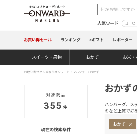
人気ワード
コーヒ
お買い得
セール
ランキング
eギフト
レポーター
スイーツ・果物
おかず
お米・
お取り寄せグルメならオンワード・マルシェ
>
おかず
おかず
対象商品
355
ハンバーグ、ス
件
のなど上質で好
おかず
現在の検索条件