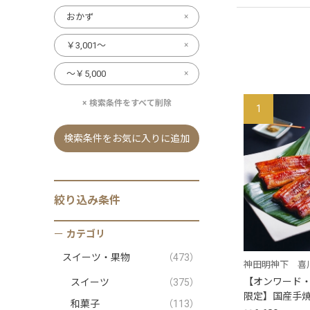
おかず
￥3,001～
～￥5,000
検索条件をすべて削除
1
検索条件をお気に入りに追加
絞り込み条件
カテゴリ
スイーツ・果物
（473）
神田明神下 喜
【オンワード
スイーツ
（375）
限定】国産手
和菓子
（113）