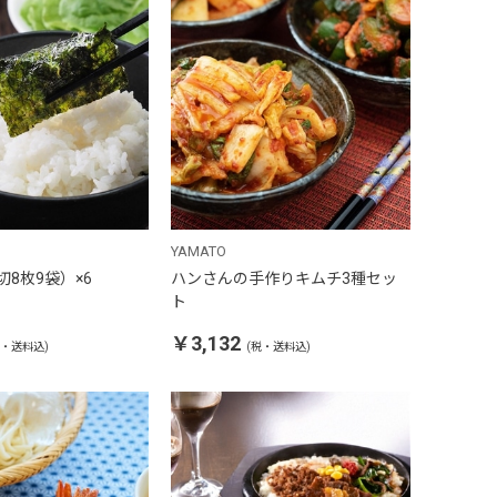
YAMATO
切8枚9袋）×6
ハンさんの手作りキムチ3種セッ
ト
￥3,132
税・送料込)
(税・送料込)