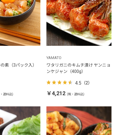
YAMATO
の素（3パック入）
ワタリガニのキムチ漬け ヤンニョ
ンケジャン（400g）
4.5
（2）
￥4,212
税・送料込)
(税・送料込)