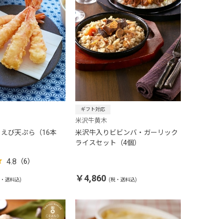
ギフト対応
米沢牛黄木
えび天ぷら（16本
米沢牛入りビビンバ・ガーリック
ライスセット（4個）
4.8
（6）
￥4,860
税・送料込)
(税・送料込)