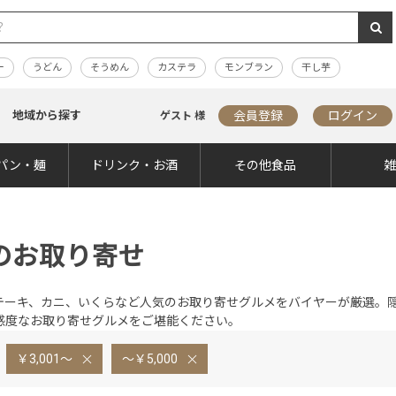
ー
うどん
そうめん
カステラ
モンブラン
干し芋
地域から探す
会員登録
ログイン
ゲスト 様
パン・麺
ドリンク・お酒
その他食品
のお取り寄せ
テーキ、カニ、いくらなど人気のお取り寄せグルメをバイヤーが厳選。
感度なお取り寄せグルメをご堪能ください。
￥3,001～
～￥5,000