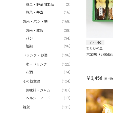
野菜・野菜加工品
（2）
惣菜・弁当
（16）
お米・パン・麺
（168）
お米・雑穀
（38）
パン
（34）
ギフト対応
麺類
（96）
わらびの里
京楽味（5種5個
ドリンク・お酒
（196）
水・ドリンク
（122）
お酒
（74）
￥3,456
(税・送
その他食品
（124）
調味料・ジャム
（107）
ヘルシーフード
（17）
雑貨
（131）