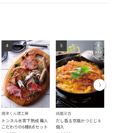
4
5
6
唐津くん煙工房
祇園又吉
北上まきさ
トンネル氷零下熟成 職人
だし香る京風かつとじ 6
北上四匠豚
こだわりの6種8点セット
個入
（6個入り