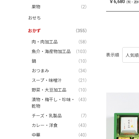
蒲焼 お徳用セッ
￥6,680
(税・送
果物
（2）
ク
おせち
おかず
（355）
肉・肉加工品
（58）
魚介・海産物加工品
（103）
表示順
鍋
（10）
おつまみ
（34）
スープ・味噌汁
（21）
野菜・大豆加工品
（10）
漬物・梅干し・珍味・
（43）
乾物
チーズ・乳製品
（7）
カレー・洋食
（43）
中華
（40）