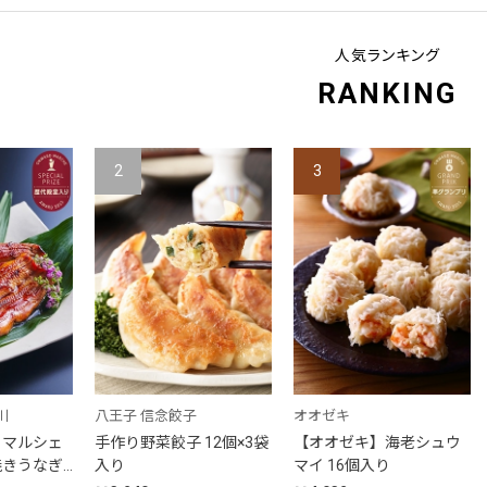
人気ランキング
RANKING
2
3
川
八王子 信念餃子
オオゼキ
・マルシェ
手作り野菜餃子 12個×3袋
【オオゼキ】海老シュウ
焼きうなぎ
入り
マイ 16個入り