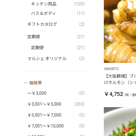
キッチン用品
（120）
バス＆ボディ
（11）
ギフトカタログ
（2）
定期便
（21）
定期便
（21）
マルシェ オリジナル
（2）
YAMATO
【大阪鶴橋】プ
けホルモン（シマ
価格帯
～￥3,000
（0）
￥4,752
(税・送
￥3,001～￥5,000
（355）
￥5,001～￥7,000
（0）
￥7,001～￥10,000
（0）