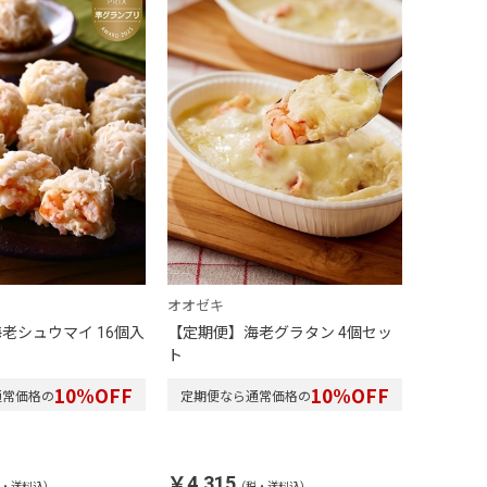
オオゼキ
老シュウマイ 16個入
【定期便】海老グラタン 4個セッ
ト
10
%OFF
10
%OFF
通常価格の
定期便なら通常価格の
￥4,315
税・送料込)
(税・送料込)