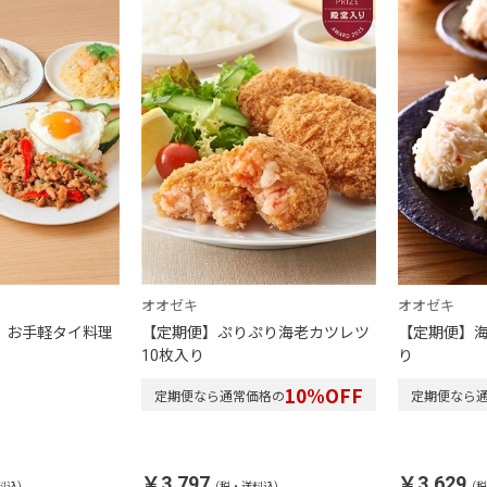
オオゼキ
オオゼキ
】お手軽タイ料理
【定期便】ぷりぷり海老カツレツ
【定期便】海
10枚入り
り
10
%OFF
定期便なら通常価格の
定期便なら
￥3,797
￥3,629
料込)
(税・送料込)
(