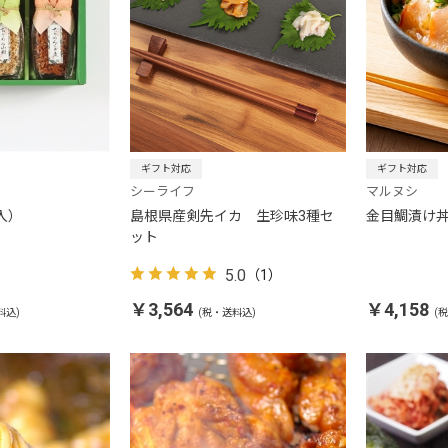
ギフト対応
ギフト対応
シーライフ
マルヌシ
入）
島根県産剣先イカ 生珍味3種セ
金目鯛漬け丼
ット
5.0
（1）
￥3,564
￥4,158
料込)
(税・送料込)
(