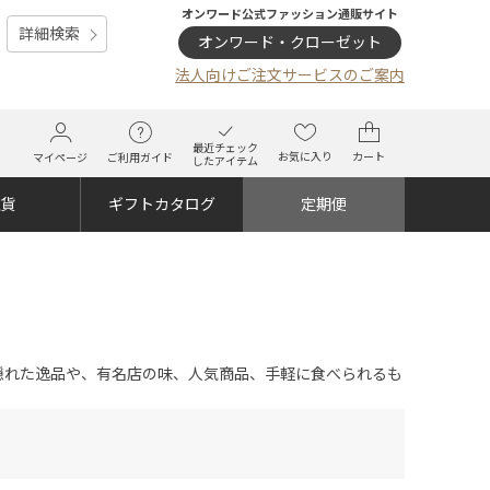
オンワード公式ファッション通販サイト
詳細検索
オンワード・クローゼット
法人向けご注文サービスのご案内
最近チェック
お気に入り
カート
マイページ
ご利用ガイド
したアイテム
雑貨
ギフトカタログ
定期便
隠れた逸品や、有名店の味、人気商品、手軽に食べられるも