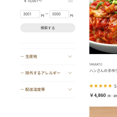
￥10,001～
（0）
〜
円
円
検索する
生産地
YAMATO
ハンさんの手作
除外するアレルギー
5
配送温度帯
￥4,860
(税・送