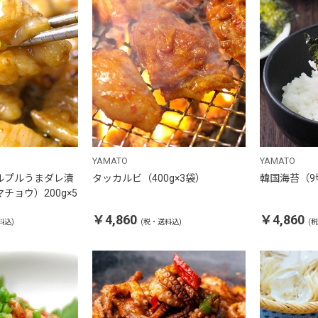
YAMATO
YAMATO
ルプルうまダレ漬
タッカルビ（400g×3袋）
韓国海苔（9
チョウ）200g×5
￥4,860
￥4,860
料込)
(税・送料込)
(