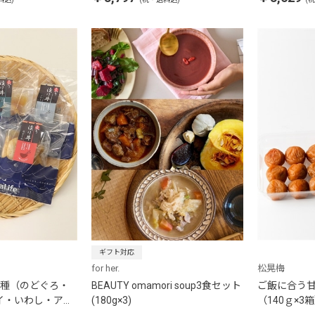
ギフト対応
for her.
松晃梅
5種（のどぐろ・
BEAUTY omamori soup3食セット
ご飯に合う
イ・いわし・ア
(180g×3)
（140ｇ×3