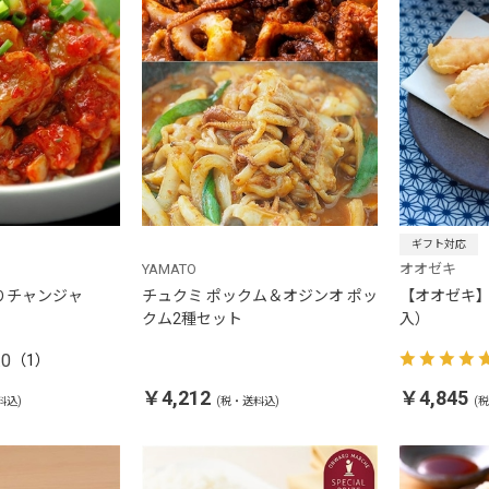
ギフト対応
YAMATO
オオゼキ
りチャンジャ
チュクミ ポックム＆オジンオ ポッ
【オオゼキ】
クム2種セット
入）
.0
（1）
￥4,212
￥4,845
料込)
(税・送料込)
(