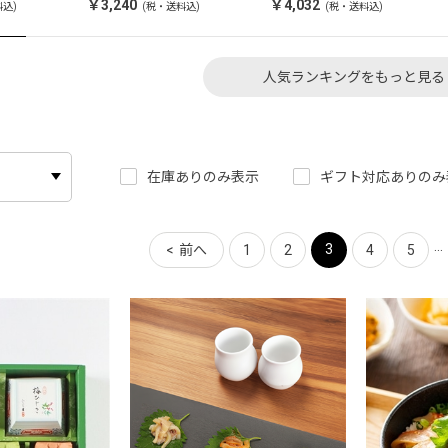
ト 2パッ
￥3,240
￥4,032
料込)
(税・送料込)
(税・送料込)
人気ランキングをもっと見る
在庫ありのみ表示
ギフト対応ありのみ
...
3
前へ
1
2
4
5