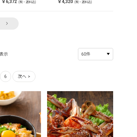
￥6,372
￥4,320
￥3,316
(税・送料込)
(税・送料込)
(税
表示
6
次へ