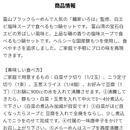
商品情報
富山ブラックらーめんで人気の「麺家いろは」監修、白エ
ビ塩味スープで食べるもつ鍋セットです。 富山湾の宝石白
エビの芳ばしい風味と、上品な磯の香りの塩味スープで食
べるもつ鍋セットです。ヘルシーな国産豚もつを使用し、食
べやすさを追求しました。ご家庭で手軽にプロの味を再現
できます。
【美味しい食べ方】
ご家庭で用意するもの：白菜ザク切り（1/2玉）、ニラ定寸
切り（1束）、玉葱スライス（1/4個）、お好みで豆腐（1
丁）①お鍋に900㏄の水を入れて沸騰させます。②沸騰して
きたら、豚もつ・白菜・玉葱を入れて中火で3～4分煮込ん
で下さい（白菜の煮込み加減が目安です）③白菜がほど良
くなったらスープと 豆腐を入れて全廃をならし、少し煮込
んでニラをのせて完成です。④付属の一味唐辛子をかけて
お召し上がり下さい。⑤〆らーめんはスープを再度沸騰さ