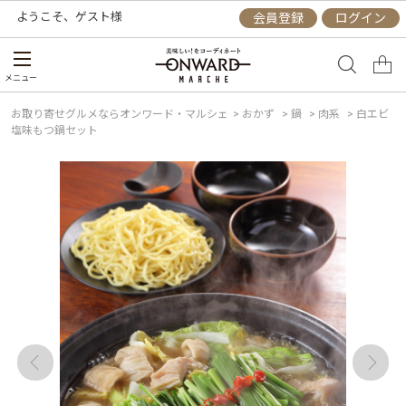
ようこそ、
ゲスト
様
会員登録
ログイン
メニュー
お取り寄せグルメならオンワード・マルシェ
>
おかず
>
鍋
>
肉系
>
白エビ
塩味もつ鍋セット