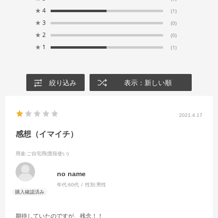
★
4
(1)
★
3
(0)
★
2
(0)
★
1
(1)
絞り込み
表示：新しい順
2021.4.17
感想（イマイチ）
用途
:ご自宅用(普段使い)
no name
年代:
60代
性別:
男性
期待していたのですが、残念！！