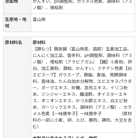
添加物
かんすい、pH調整剤、カラメル色素、調味料（アミ
ノ酸）、増粘剤
生産地・地
富山県
域
原材料名
原材料
【豚もつ】豚直腸（富山県産、国産）生姜加工品、
にんにく加工品、香辛料、pH調整剤、調味料（アミ
ノ酸）、増粘剤（アラビアガム）【麺】小麦粉、卵
白、加工澱粉、酒粕、かんすい、クチナシ色素【白
エビスープ】ガラスープ、豚脂、食塩、発酵調味
料、香味油、たん白加水分解物、エビエキスパウダ
ー、ポークエキス、砂糖、昆布エキス、イリコ粉
末、ジンジャーエキス、醸造酢、オイスターエキ
ス、オニオンエキス、かつお節エキス、白エビ粉
末、ガーリックエキス、調味料（アミノ酸）、カラ
メル色素【一味唐辛子】一味唐辛子 （原材
料の一部に小麦、卵、えび、豚肉、鶏肉、大豆を含
む）