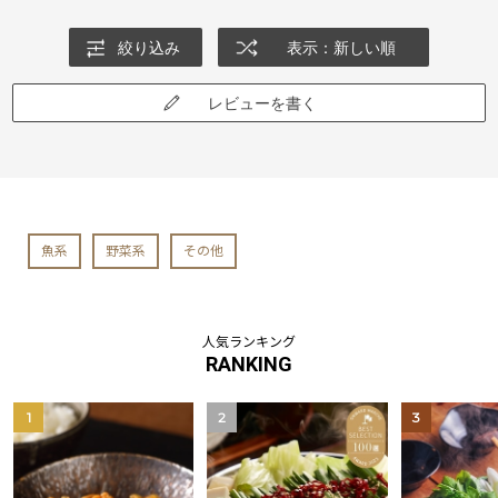
絞り込み
表示：新しい順
レビューを書く
魚系
野菜系
その他
人気ランキング
RANKING
1
2
3