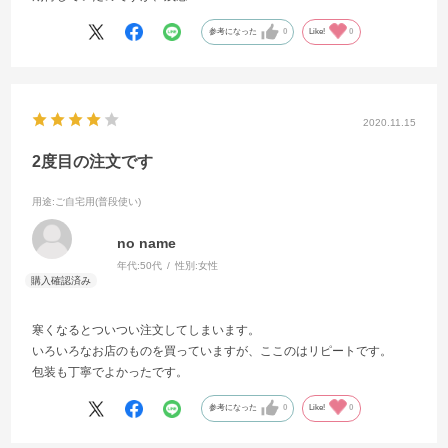
参考になった
0
Like!
0
2020.11.15
2度目の注文です
用途
:ご自宅用(普段使い)
no name
年代:
50代
性別:
女性
寒くなるとついつい注文してしまいます。
いろいろなお店のものを買っていますが、ここのはリピートです。
包装も丁寧でよかったです。
参考になった
0
Like!
0