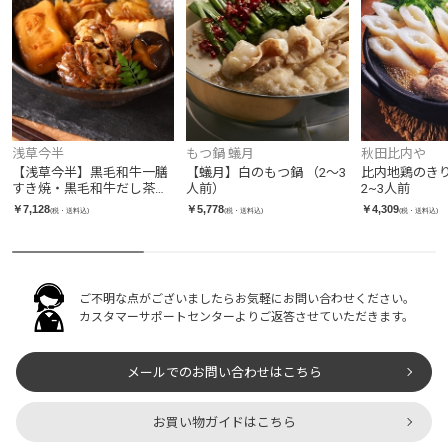
浅草今半
もつ鍋 蟻月
秋田比内や
【浅草今半】黒毛和牛一膳
【蟻月】白のもつ鍋 （2～3
比内地鶏のき
すき焼・黒毛和牛だし茶漬
人前）
2~3人前
け（各2食入り）
￥7,128
￥5,778
￥4,309
(税・送料込)
(税・送料込)
(税・送料込)
ご不明な点がございましたらお気軽にお問い合わせください。
カスタマーサポートセンターよりご返答させていただきます。
メールでのお問い合わせはこちら
お買い物ガイドはこちら