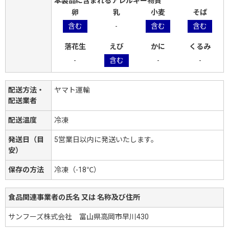
本製品に含まれるアレルギー物質
卵
乳
小麦
そば
含む
-
含む
含む
落花生
えび
かに
くるみ
-
含む
-
-
配送方法・
ヤマト運輸
配送業者
配送温度
冷凍
発送日（目
5営業日以内に発送いたします。
安）
保存の方法
冷凍（-18℃）
食品関連事業者の氏名 又は 名称及び住所
サンフーズ株式会社 富山県高岡市早川430