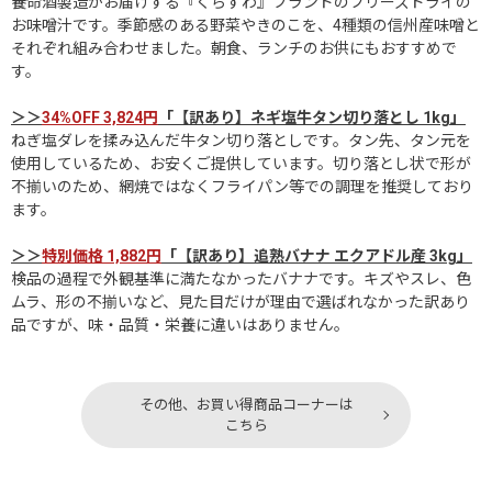
養命酒製造がお届けする『くらすわ』ブランドのフリーズドライの
お味噌汁です。季節感のある野菜やきのこを、4種類の信州産味噌と
それぞれ組み合わせました。朝食、ランチのお供にもおすすめで
す。
＞＞
34%OFF 3,824円
「【訳あり】ネギ塩牛タン切り落とし 1kg」
ねぎ塩ダレを揉み込んだ牛タン切り落としです。タン先、タン元を
使用しているため、お安くご提供しています。切り落とし状で形が
不揃いのため、網焼ではなくフライパン等での調理を推奨しており
ます。
＞＞
特別価格 1,882円
「【訳あり】追熟バナナ エクアドル産 3kg」
検品の過程で外観基準に満たなかったバナナです。キズやスレ、色
ムラ、形の不揃いなど、見た目だけが理由で選ばれなかった訳あり
品ですが、味・品質・栄養に違いはありません。
その他、お買い得商品コーナーは
こちら