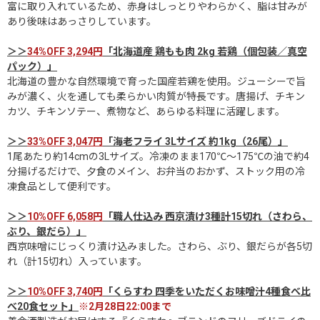
富に取り入れているため、赤身はしっとりやわらかく、脂は甘みが
あり後味はあっさりしています。
＞＞
34%OFF 3,294円
「北海道産 鶏もも肉 2kg 若鶏（個包装／真空
パック）」
北海道の豊かな自然環境で育った国産若鶏を使用。ジューシーで旨
みが濃く、火を通しても柔らかい肉質が特長です。唐揚げ、チキン
カツ、チキンソテー、煮物など、あらゆる料理に活躍します。
＞＞
33%OFF 3,047円
「海老フライ 3Lサイズ 約1kg（26尾）」
1尾あたり約14cmの3Lサイズ。冷凍のまま170℃～175℃の油で約4
分揚げるだけで、夕食のメイン、お弁当のおかず、ストック用の冷
凍食品として便利です。
＞＞
10%OFF 6,058円
「職人仕込み 西京漬け3種計15切れ（さわら、
ぶり、銀だら）」
西京味噌にじっくり漬け込みました。さわら、ぶり、銀だらが各5切
れ（計15切れ）入っています。
＞＞
10%OFF 3,740円
「くらすわ 四季をいただくお味噌汁4種食べ比
べ20食セット」
※2月28日22:00まで