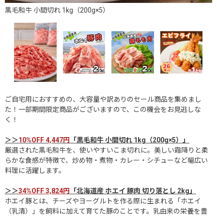
黒毛和牛 小間切れ 1kg（200g×5）
ご自宅用におすすめの、大容量や訳ありのセール商品を集めまし
た！一部期間限定商品がございますので、この機会をお見逃しな
く！
＞＞
10%OFF 4,447円
「黒毛和牛 小間切れ 1kg（200g×5）」
厳選された黒毛和牛を、使いやすいこま切れに。美しい霜降りと柔
らかな食感が特徴で、炒め物・煮物・カレー・シチューなど幅広い
料理に活躍します。
＞＞
34%OFF 3,824円
「北海道産 ホエイ 豚肉 切り落とし 2kg」
ホエイ豚とは、チーズやヨーグルトを作る際に生まれる「ホエイ
（乳清）」を飼料に加えて育てた豚のことです。乳由来の栄養を豊