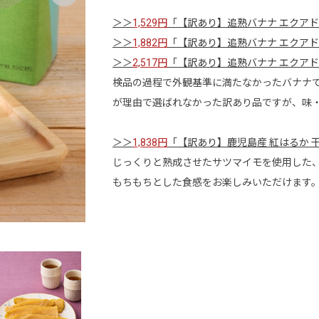
＞＞
1,529円
「【訳あり】追熟バナナ エクアドル産
＞＞
1,882円
「【訳あり】追熟バナナ エクアドル
＞＞
2,517円
「【訳あり】追熟バナナ エクアドル
検品の過程で外観基準に満たなかったバナナ
が理由で選ばれなかった訳あり品ですが、味
＞＞
1,838円
「【訳あり】鹿児島産 紅はるか 干し
じっくりと熟成させたサツマイモを使用した
もちもちとした食感をお楽しみいただけます
【訳あり】味付き牛タン切り落とし 1kg