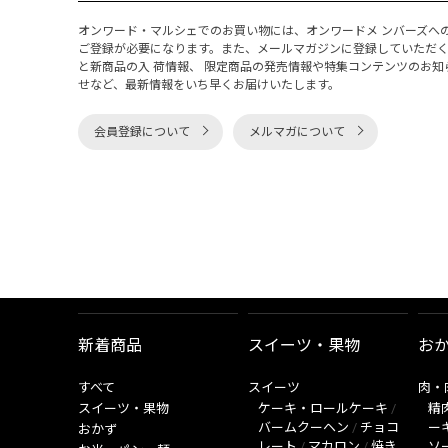
オンワード・マルシェでのお買い物には、オンワードメ ンバーズへ
ご登録が必要になります。また、メールマガジンに登録していただ
と新商品の入 荷情報、 限定商品の発売情報や特集コンテンツのお知
せなど、最新情報をいち早くお届けいたします。
会員登録について
メルマガについて
新着商品
スイーツ・果物
お
すべて
スイーツ
肉・
スイーツ・果物
ケーキ・ロールケーキ
/
精
バームクーヘン
/
チョコ
ー
おかず
レート
/
マカロン
/
焼き
ソ