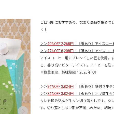
ご自宅用におすすめの、訳あり商品を集めま
く！
＞＞
40%OFF 2,268円
「【訳あり】アイスコーヒ
＞＞
47%OFF 8,208円
「【訳あり】アイスコーヒ
アイスコーヒー用にブレンドした豆を使用。
る、香り高いビターテイスト。コーヒーを注
※数量限定、賞味期限：2026年7月
＞＞
34%OFF 3,824円
「【訳あり】味付き牛タン
＞＞
34%OFF 3,824円
「【訳あり】ネギ塩牛タン
タレを揉み込んだ牛タン切り落としです。タ
す。切り落とし状で形が不揃いのため、網焼