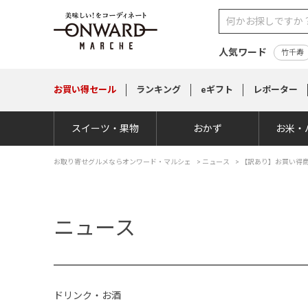
人気ワード
竹千寿
お買い得
セール
ランキング
eギフト
レポーター
スイーツ・果物
おかず
お米・
お取り寄せグルメならオンワード・マルシェ
>
ニュース
> 【訳あり】お買い得
ニュース
ドリンク・お酒