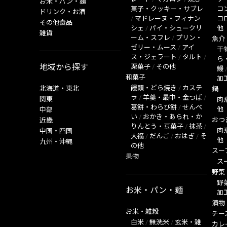
お米・パン・麺
菓子・クッキー・サブレ
コ
ドリンク・お酒
/
マドレーヌ・フィナン
コ
その他食品
シェ
/
パイ・シュークリ
他
雑貨
ーム・スフレ
/
プリン・
魚介
ゼリー・ムース
/
アイ
干
ス・ジェラート
/
タルト
/
ら
地域から探す
栗菓子
/
その他
鰻
和菓子
加
饅頭・どら焼き
/
カステ
北海道・東北
鍋
ラ
/
羊羹・最中・金つば
/
関東
肉
葛餅・わらび餅
/
せんべ
他
中部
い
/
おかき・あられ・か
おつ
近畿
りんとう・豆菓子
/
抹茶
/
肉
中国・四国
大福
/
だんご
/
おはぎ
/
そ
他
九州・沖縄
の他
スー
果物
ス
野菜
野
お米・パン・麺
加
漬物
お米・雑穀
チー
白米
/
無洗米
/
玄米・雑
カレ