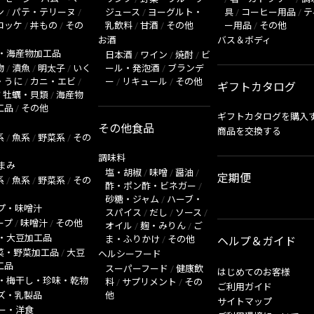
ン
/
パテ・テリーヌ
/
ジュース
/
ヨーグルト・
具
/
コーヒー用品
/
テ
ロッケ
/
丼もの
/
その
乳飲料
/
甘酒
/
その他
ー用品
/
その他
お酒
バス＆ボディ
・海産物加工品
日本酒
/
ワイン
/
焼酎
/
ビ
物
/
漬魚
/
明太子
/
いく
ール・発泡酒
/
ブランデ
・うに
/
カニ・エビ
/
ー
/
リキュール
/
その他
ギフトカタログ
/
牡蠣・貝類
/
海産物
工品
/
その他
ギフトカタログを購入
その他食品
商品を交換する
系
/
魚系
/
野菜系
/
その
調味料
まみ
塩・胡椒
/
味噌
/
醤油
/
定期便
系
/
魚系
/
野菜系
/
その
酢・ポン酢・ビネガー
/
砂糖・ジャム
/
ハーブ・
プ・味噌汁
スパイス
/
だし
/
ソース
/
ープ
/
味噌汁
/
その他
オイル
/
麹・みりん
/
ご
・大豆加工品
ま・ふりかけ
/
その他
ヘルプ＆ガイド
菜・野菜加工品
/
大豆
ヘルシーフード
工品
スーパーフード
/
健康飲
はじめてのお客様
・梅干し・珍味・乾物
料
/
サプリメント
/
その
ご利用ガイド
ズ・乳製品
他
サイトマップ
ー・洋食