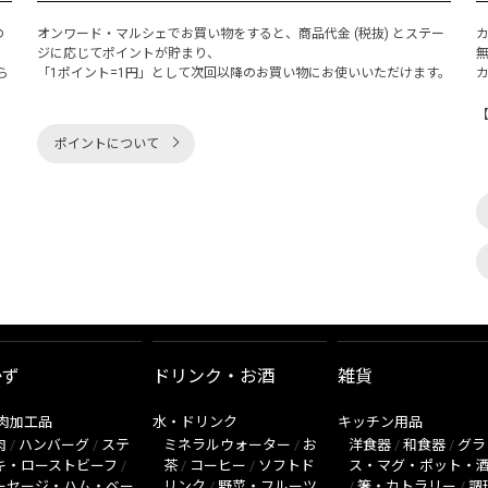
の
オンワード・マルシェでお買い物をすると、商品代金 (税抜) とステー
く
ジに応じてポイントが貯まり、
ら
「1ポイント=1円」として次回以降のお買い物にお使いいただけます。
ポイントについて
かず
ドリンク・お酒
雑貨
肉加工品
水・ドリンク
キッチン用品
肉
/
ハンバーグ
/
ステ
ミネラルウォーター
/
お
洋食器
/
和食器
/
グラ
キ・ローストビーフ
/
茶
/
コーヒー
/
ソフトド
ス・マグ・ポット・
ーセージ・ハム・ベー
リンク
/
野菜・フルーツ
/
箸・カトラリー
/
調