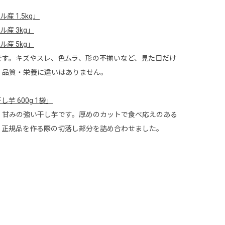
 1.5kg」
産 3kg」
産 5kg」
です。キズやスレ、色ムラ、形の不揃いなど、見た目だけ
・品質・栄養に違いはありません。
芋 600g 1袋」
、甘みの強い干し芋です。厚めのカットで食べ応えのある
。正規品を作る際の切落し部分を詰め合わせました。
【訳あり】追熟バナナ エクアドル産 1.5kg