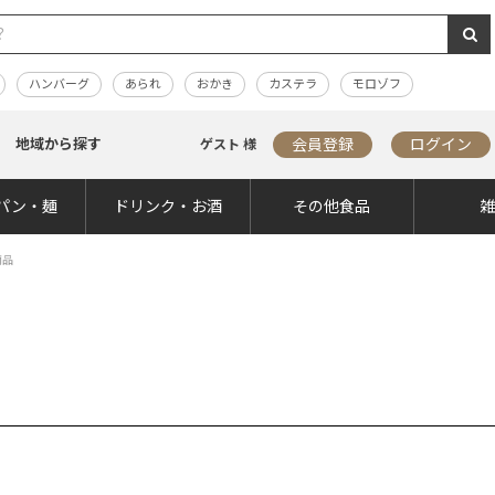
ハンバーグ
あられ
おかき
カステラ
モロゾフ
地域から探す
会員登録
ログイン
ゲスト 様
パン・麺
ドリンク・お酒
その他食品
商品