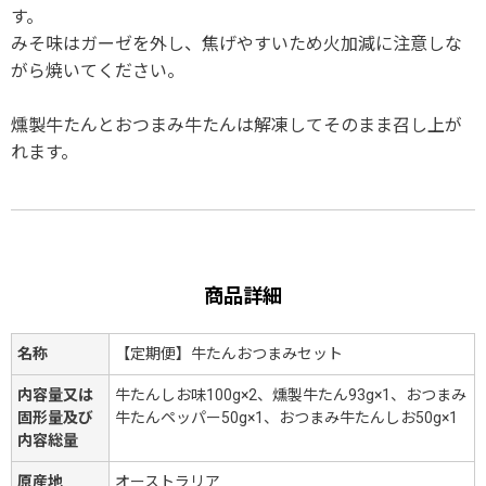
す。
みそ味はガーゼを外し、焦げやすいため火加減に注意しな
がら焼いてください。
燻製牛たんとおつまみ牛たんは解凍してそのまま召し上が
れます。
商品詳細
名称
【定期便】牛たんおつまみセット
内容量又は
牛たんしお味100g×2、燻製牛たん93g×1、おつまみ
固形量及び
牛たんペッパー50g×1、おつまみ牛たんしお50g×1
内容総量
原産地
オーストラリア