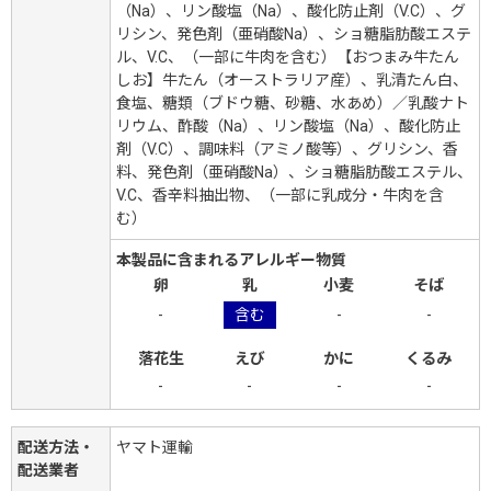
（Na）、リン酸塩（Na）、酸化防止剤（V.C）、グ
リシン、発色剤（亜硝酸Na）、ショ糖脂肪酸エステ
ル、V.C、（一部に牛肉を含む）【おつまみ牛たん
しお】牛たん（オーストラリア産）、乳清たん白、
食塩、糖類（ブドウ糖、砂糖、水あめ）／乳酸ナト
リウム、酢酸（Na）、リン酸塩（Na）、酸化防止
剤（V.C）、調味料（アミノ酸等）、グリシン、香
料、発色剤（亜硝酸Na）、ショ糖脂肪酸エステル、
V.C、香辛料抽出物、（一部に乳成分・牛肉を含
む）
本製品に含まれるアレルギー物質
卵
乳
小麦
そば
-
含む
-
-
落花生
えび
かに
くるみ
-
-
-
-
配送方法・
ヤマト運輸
配送業者