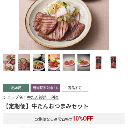
定期便
軽減税率対象8%
返品不可
ショップ名：
牛たん炭焼 利久
【定期便】牛たんおつまみセット
10
%OFF
定期便なら通常価格の