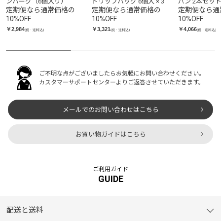
ンバーグ（6個入り）
ドリップバッグ 6個入 × 3
パン 2本セッ
定期便なら通常価格の
定期便なら通常価格の
定期便なら通
10
%OFF
10
%OFF
10
%OFF
￥2,984
￥3,321
￥4,066
(税・送料込)
(税・送料込)
(税・送料込)
ご不明な点がございましたらお気軽にお問い合わせください。
カスタマーサポートセンターよりご返答させていただきます。
メールでのお問い合わせはこちら
お買い物ガイドはこちら
ご利用ガイド
GUIDE
配送と送料