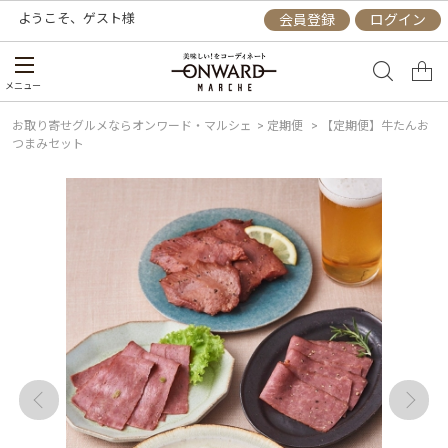
ようこそ、
ゲスト
様
会員登録
ログイン
メニュー
お取り寄せグルメならオンワード・マルシェ
>
定期便
>
【定期便】牛たんお
つまみセット