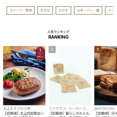
スイーツ・果物
おせち
おかず
お米・パン・麺
ドリ
人気ランキング
RANKING
1
2
3
北上まきさわ工房
フジヤマコーヒーロースタ
@HITOKUCHI
ーズ
【定期便】北上四匠豚生ハ
【定期便】暮らしのおとも
【定期便】＠HI