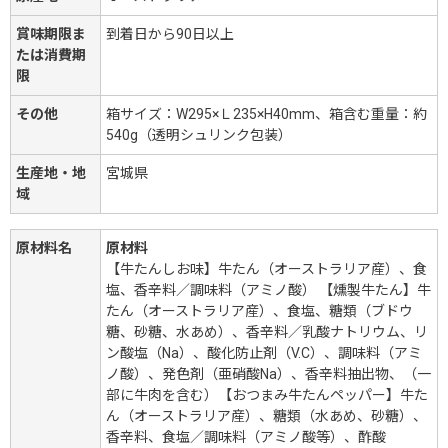
賞味期限ま
到着日から90日以上
たは消費期
限
その他
箱サイズ：W295×Ｌ235×H40mm、箱含む重量：約
540g（透明シュリンク包装）
生産地・地
宮城県
域
原材料名
原材料
【牛たんしお味】牛たん（オーストラリア産）、食
塩、香辛料／調味料（アミノ酸） 【燻製牛たん】牛
たん（オーストラリア産）、食塩、糖類（ブドウ
糖、砂糖、水あめ）、香辛料／乳酸ナトリウム、リ
ン酸塩（Na）、酸化防止剤（V.C）、調味料（アミ
ノ酸）、発色剤（亜硝酸Na）、香辛料抽出物、（一
部に牛肉を含む）【おつまみ牛たんペッパー】牛た
ん（オーストラリア産）、糖類（水あめ、砂糖）、
香辛料、食塩／調味料（アミノ酸等）、酢酸