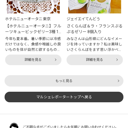
るようになったのは200
魚ちょうちんブレンド」です。
ホテルニューオータニ 東京
ジェイエイてんどう
【ホテルニューオータニ】フル
さくらんぼ＆ラ・フランスぷる
ーツキュービックゼリー3種 14
ぷるゼリー 8個入り
個入り
今年も夏本番。暑い季節には冷感
みなさんは山形県にどんなイメー
だけではなく、食感や喉越しの良
ジを持っていますか？私は美味し
いものを体が自然と欲するもので
いさくらんぼをまず思い浮かべま
すよね。汗をかいて外から帰って
す。桐箱に入った高級な佐藤錦の
詳細を見る
詳細を見る
きた時、冷蔵庫に美味しいデザー
イメージです。ほかにもぶどうや
トが冷えていたらどれほど嬉しい
りんごなどの果物王国というイメ
ことでしょう。今回ご紹介するの
ージが強いですよね。山形県の中
は「【ホテルニューオータニ】フ
でも、伝統工芸品の将棋の駒や温
もっと見る
ルーツキュービックゼリー4種セ
泉で有名な天童市は、果物、お
ット15個入」です。『ホテルニュ
米、野菜の生産量が多いところで
ーオータニ』が提供しているこち
す。今回はその天童市にある『ジ
マルシェレポータートップへ戻る
らのゼリーは、1個50グラムとい
ェイエイてんどう』が提供する
う小さめの四角いゼリーで、ぶど
「さくらんぼ＆ラ・フランスぷる
う、白桃、甘夏、マンゴーの4種
ぷるゼリー8個入り」をご紹介し
類が入っています。爽やかなパッ
ます。『ジェイエイてんどう』
ケージがまさにこの季節にぴった
は、「山形の果物を通じて日本中
り。贈答用にも最適です。ゼリー
の人々をハッピーにしたい」とい
ご不明な点がございましたらお気軽にお問い合わせください。