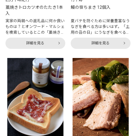
藁焼きトロカツオのたたき1本
鰻の笹ちまき 12個入
入
実家の両親への返礼品に何か良い
夏バテを防ぐために栄養豊富なう
ものは？とオンワード・マルシェ
なぎを食べる方は多いはず。「土
を検索しているとこの「藁焼きト
用の丑の日」にうなぎを食べる風
ロカツオのたたき1本入」を発
習は、発明家として有名な平賀源
詳細を見る
詳細を見る
見。お酒が好きな両親へぴったり
内が考えたといわれています。な
な商品だと考えたまではよかった
んでも、うなぎ屋から商売の相談
ものの、そのあまりに美味しそう
を受けた平賀源内が、「丑の日」
な商品に、ついでに自分の分まで
に「う」の付く食べ物を口にする
購入してしまいました。高知県の
と夏バテしないという言い伝えを
名物料理、カツオの藁焼きは本場
もとにして、「本日、丑の日」と
の味を体験済みですが、なぜ藁で
いう看板を店先に出すよう勧めた
焼くカツオはあんなにも美味しい
ところ、そのうなぎ屋が大変繁
のでしょうか？理由は、藁の炎は
盛、他のうなぎ屋も真似をするよ
一瞬で高温になり、表面を一気に
うになったのだとか。平賀源内が
焼くことができるから。なので外
生きていた江戸時代には、うなぎ
側はしっかりとした焼き目が付
が夏バテ予防に効果があるという
き、中身は程よく生の状態で、旨
科学的な根拠はありませんでし
味をしっかり閉じ込められるので
た。しかし偶然とは凄いもので、
す。また、藁の香りがカツオに移
事実うなぎは栄養豊富で、疲労回
り、芳ばし
復に効果が