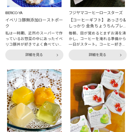
IBERICO-YA
フジヤマコーヒーロースターズ
イベリコ豚無添加ローストポー
【コーヒーギフト】 あっさり&
ク
しっかり 金魚ちょうちんブレ
ンド（粉）
私は一時期、近所のスーパーで作
毎朝、目が覚めるとまずお湯を沸
っているお惣菜の中にあったイベ
かし、コーヒーを淹れる準備から
リコ豚丼が好きでよく食べていま
一日がスタート。コーヒー好きの
した。薄切りの豚肉を甘辛く焼い
方なら同じように、コーヒーの抽
詳細を見る
詳細を見る
てご飯にのせただけのものです
出が日課になっている方も多いの
が、肉汁がジュワ～と口の中に広
ではないでしょうか。コーヒーと
がってとても美味しかったので
一言で言っても淹れ方は様々です
す。出来合いのものはあまり買わ
が、家庭ではペーパードリップで
ない主義ですが、これだけは別。
淹れている方も多いはず。私もそ
それが私がイベリコ豚を食べた最
の一人です。飲んでいる時間はも
初の体験でした。当時イベリコ豚
ちろん、気分に合わせてコーヒー
のことはよく知りませんでし
豆を選ぶのも楽しみのひとつです
た。“どんぐりだけを食べている
よね。今回は、いつもお取り寄せ
普通の豚より美味しい豚”程度の
をしているオンワード・マルシェ
知識しかなく、急に表舞台に出て
で気になるコーヒー豆を見つけた
きた豚肉という印象でした。それ
ので、早速試してみることにしま
も当然といえば当然。日本で加工
した。『フジヤマコーヒーロース
していないイベリコ豚を輸入でき
ター』の「あっさり＆しっかり金