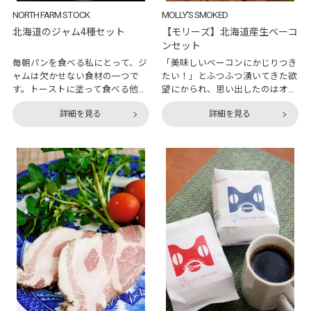
NORTH FARM STOCK
MOLLY'S SMOKED
北海道のジャム4種セット
【モリーズ】北海道産生ベーコ
ンセット
毎朝パンを食べる私にとって、ジ
「美味しいベーコンにかじりつき
ャムは欠かせない食材の一つで
たい！」とふつふつ湧いてきた欲
す。トーストに塗って食べる他に
望にかられ、思い出したのはオン
も、時間に余裕がある時はお肉に
ワード・マルシェアワード2018の
詳細を見る
詳細を見る
かけるソースに使うなど、使い勝
記事。『MOLLY'SSMOKED』とい
手が良い商品でもあります。つい
う手作りベーコンのお店が、北海
先日、ジャムを新しく買う機会が
道産豚肉を使用した生ベーコンセ
ありました。普段なら近所のスー
ットで審査員からの称賛を集めて
パーで購入するのですが、たまに
いたんですよね。そこで調べてみ
は上質なジャムを味わってみよう
たところ「ラベンダーポーク」と
と思い立ち、早速オンワード・マ
いった北海道産豚肉のベーコンを
ルシェで検索して見つけたのが今
発見。本場パルマの伝統的な生ハ
回紹介する逸品です。箱を開ける
ムづくりに使用される、肥育期間
と見た目にも美しいジャムが現れ
の長い上質なお肉なのだそう。北
ました。こちらの逸品をよく見る
海道産かイタリア産か、悩みに悩
と、ミルクジャムと果肉のジャム
み抜いた結果、今回は「北海道産
が1つのビンに入っています。こ
れは珍しいですね。 今回お