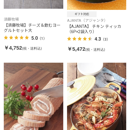
ギフト対応
須藤牧場
AJANTA（アジャンタ）
【須藤牧場】チーズ＆飲むヨー
【AJANTA】 チキン ティッカ
グルトセット大
（6P×2袋入り）
5.0
4.3
（1）
（3）
￥4,752
￥5,472
(税・送料込)
(税・送料込)