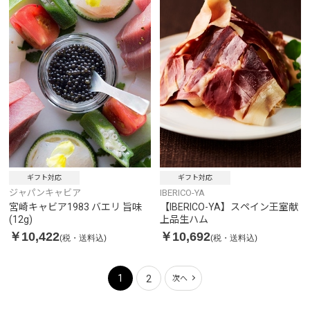
ギフト対応
ギフト対応
ジャパンキャビア
IBERICO-YA
宮崎キャビア1983 バエリ 旨味
【IBERICO-YA】スペイン王室献
(12g)
上品生ハム
￥10,422
￥10,692
(税・送料込)
(税・送料込)
1
2
次へ