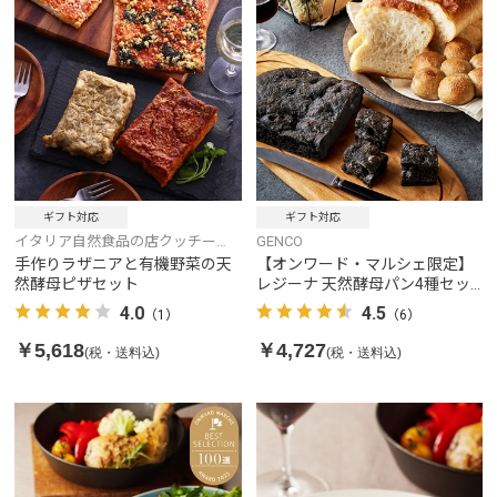
ギフト対応
ギフト対応
イタリア自然食品の店クッチー
GENCO
ナ・リナルド
手作りラザニアと有機野菜の天
【オンワード・マルシェ限定】
然酵母ピザセット
レジーナ 天然酵母パン4種セッ
ト
4.0
4.5
（1）
（6）
￥5,618
￥4,727
(税・送料込)
(税・送料込)