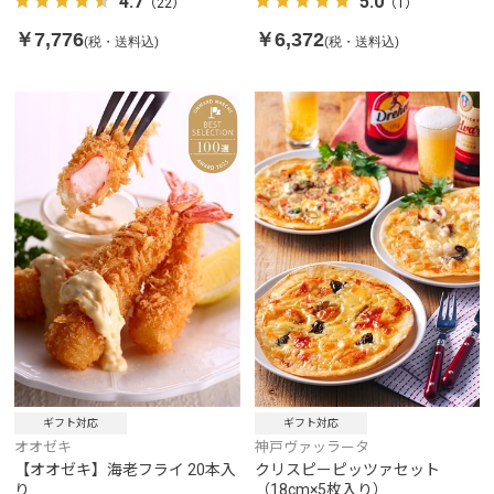
4.7
5.0
（22）
（1）
￥7,776
￥6,372
(税・送料込)
(税・送料込)
ギフト対応
ギフト対応
オオゼキ
神戸ヴァッラータ
【オオゼキ】海老フライ 20本入
クリスピーピッツァセット
り
（18cm×5枚入り）