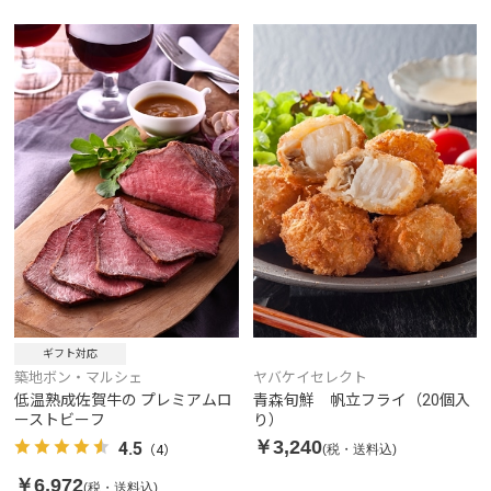
ギフト対応
築地ボン・マルシェ
ヤバケイセレクト
低温熟成佐賀牛の プレミアムロ
青森旬鮮 帆立フライ（20個入
ーストビーフ
り）
￥3,240
4.5
(税・送料込)
（4）
￥6,972
(税・送料込)