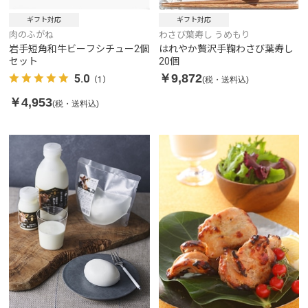
ギフト対応
ギフト対応
肉のふがね
わさび葉寿し うめもり
岩手短角和牛ビーフシチュー2個
はれやか贅沢手鞠わさび葉寿し
セット
20個
￥9,872
5.0
(税・送料込)
（1）
￥4,953
(税・送料込)