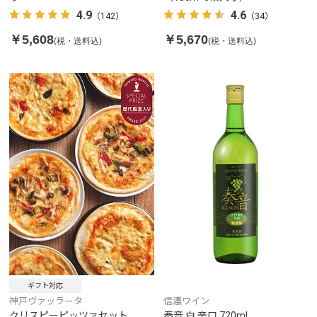
4.9
4.6
（142）
（34）
￥5,608
￥5,670
(税・送料込)
(税・送料込)
ギフト対応
神戸ヴァッラータ
信濃ワイン
クリスピーピッツァセット
奏音 白 辛口 720ml