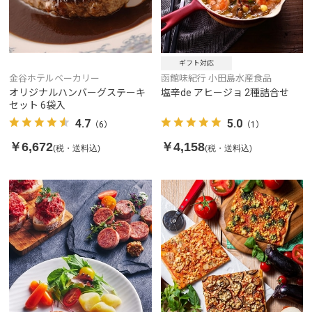
ギフト対応
金谷ホテルベーカリー
函館味紀行 小田島水産食品
オリジナルハンバーグステーキ
塩辛de アヒージョ 2種詰合せ
セット 6袋入
4.7
5.0
（6）
（1）
￥6,672
￥4,158
(税・送料込)
(税・送料込)