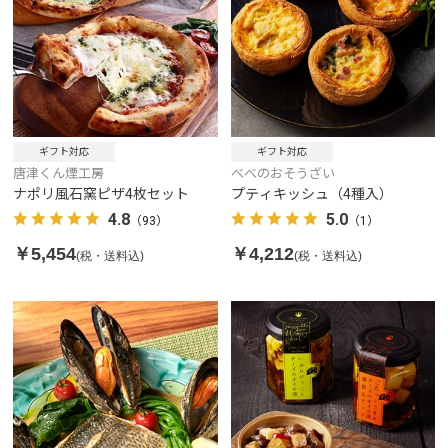
ギフト対応
ギフト対応
唐津くん煙工房
べべのおそうざい
ナポリ風石窯ピザ4枚セット
プティキッシュ（4種入）
4.8
5.0
（93）
（1）
￥5,454
￥4,212
(税・送料込)
(税・送料込)