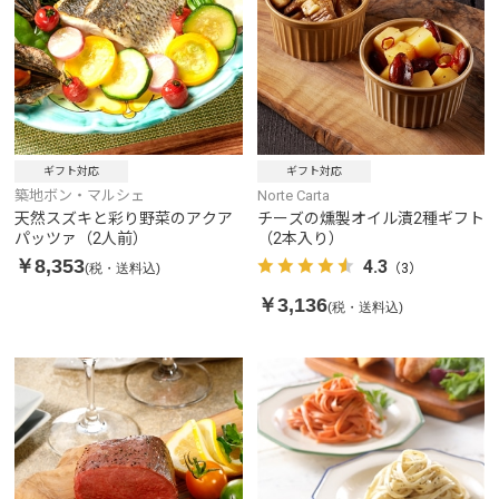
ギフト対応
ギフト対応
築地ボン・マルシェ
Norte Carta
天然スズキと彩り野菜のアクア
チーズの燻製オイル漬2種ギフト
パッツァ（2人前）
（2本入り）
￥8,353
4.3
(税・送料込)
（3）
￥3,136
(税・送料込)