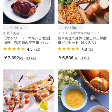
ギフト対応
ギフト対応
加藤牛肉店
イタリア自然食品の店クッチー
ナ・リナルド
【オンワード・マルシェ限定】
簡単調理で身体に優しい天然酵
加藤牛肉店 肉の宝石箱（ハンバ
母ピザセット（6枚入り）
ーグセット）
4.5
4.3
（12）
（3）
￥7,392
￥5,536
(税・送料込)
(税・送料込)