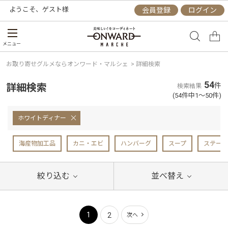
ようこそ、
ゲスト
様
会員登録
ログイン
メニュー
お取り寄せグルメならオンワード・マルシェ
>
詳細検索
54
詳細検索
件
検索結果
(54件中1～50件)
ホワイトディナー
海産物加工品
カニ・エビ
ハンバーグ
スープ
ステーキ
絞り込む
並べ替え
1
2
次へ