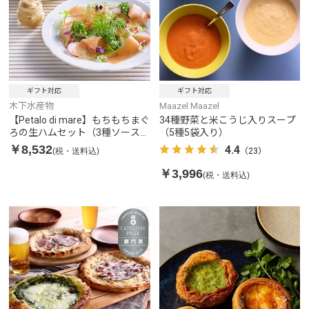
ギフト対応
ギフト対応
木下水産物
Maazel Maazel
【Petalo di mare】もちもちまぐ
34種野菜と米こうじ入りスープ
ろの生ハムセット（3種ソース付
（5種5袋入り）
き）
￥8,532
4.4
(税・送料込)
（23）
￥3,996
(税・送料込)