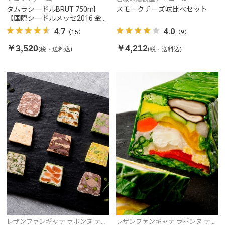
タムラシードルBRUT 750ml
スモークチーズ味比べセット
【国際シードルメッセ2016 金賞
（ポムド－ル賞）受賞】
4.7
4.0
（15）
（9）
￥3,520
￥4,212
(税・送料込)
(税・送料込)
レザンファンギャテ ラボンヌ テリ
レザンファンギャテ ラボンヌ テリ