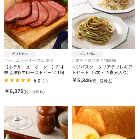
ギフト対応
ギフト対応
ホテルニューオータニ 東京
くまもとあさぎり物産館
【ホテルニューオータニ】熊本
ベジパスタ タリアテッレギフ
県産味彩牛ローストビーフ 1個
トセット（6本・12食分入り）
￥5,346
5.0
(税・送料込)
（1）
￥6,372
(税・送料込)