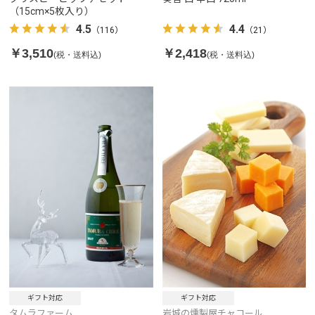
（15cm×5枚入り）
4.5
4.4
（116）
（21）
￥3,510
￥2,418
(税・送料込)
(税・送料込)
ギフト対応
ギフト対応
タムラファーム
岩城の燻製屋チャコール