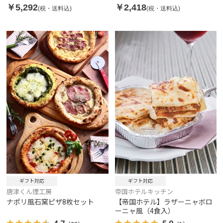
￥5,292
￥2,418
(税・送料込)
(税・送料込)
ギフト対応
ギフト対応
唐津くん煙工房
帝国ホテルキッチン
ナポリ風石窯ピザ8枚セット
【帝国ホテル】ラザーニャボロ
ーニャ風（4食入）