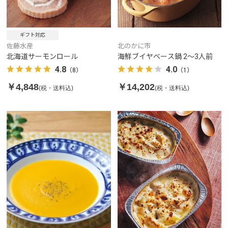
ギフト対応
佐藤水産
北のかに市
北海道サーモンロール
海鮮ブイヤベース鍋 2～3人前
4.8
4.0
（8）
（1）
￥4,848
￥14,202
(税・送料込)
(税・送料込)