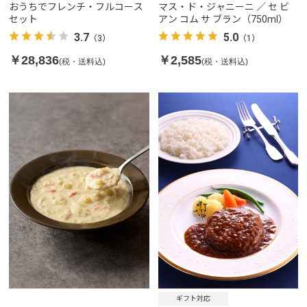
ーヌ
三郎商店
おうちでフレンチ・フルコース
マス・ド・ジャニーニ ／ セ ビ
セット
アン コム サ ブラン（750ml）
3.7
5.0
（3）
（1）
￥28,836
￥2,585
(税・送料込)
(税・送料込)
ギフト対応