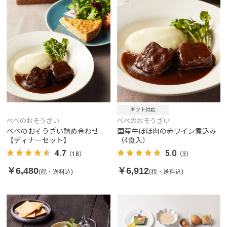
ギフト対応
べべのおそうざい
べべのおそうざい
べべのおそうざい詰め合わせ
国産牛ほほ肉の赤ワイン煮込み
【ディナーセット】
（4食入）
4.7
5.0
（18）
（3）
￥6,480
￥6,912
(税・送料込)
(税・送料込)