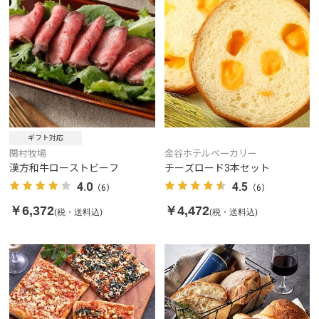
ギフト対応
関村牧場
金谷ホテルベーカリー
漢方和牛ローストビーフ
チーズロード3本セット
4.0
4.5
（6）
（6）
￥6,372
￥4,472
(税・送料込)
(税・送料込)