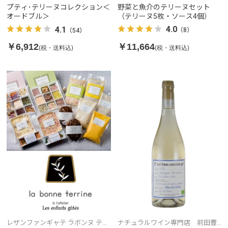
ーヌ
ーヌ
野菜と魚介のテリーヌセット
プティ･テリーヌコレクション＜
（テリーヌ5枚・ソース4個）
オードブル＞
4.0
4.1
（8）
（54）
￥11,664
￥6,912
(税・送料込)
(税・送料込)
レザンファンギャテ ラボンヌ テリ
ナチュラルワイン専門店 前田豐