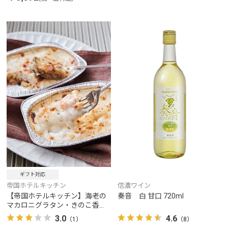
ギフト対応
帝国ホテルキッチン
信濃ワイン
【帝国ホテルキッチン】海老の
奏音 白 甘口 720ml
マカロニグラタン・きのこ香る
チキンドリア（各3食）
3.0
4.6
（1）
（8）