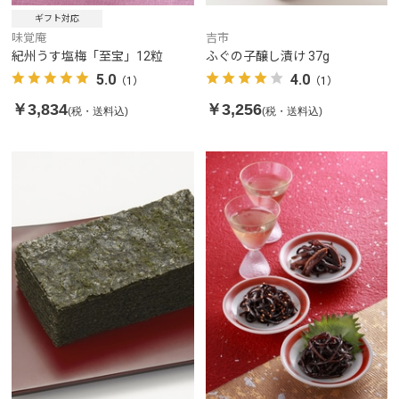
ギフト対応
吉市
味覚庵
ふぐの子醸し漬け 37g
紀州うす塩梅「至宝」12粒
4.0
5.0
（1）
（1）
￥3,256
￥3,834
(税・送料込)
(税・送料込)