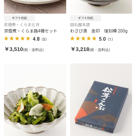
ギフト対応
ギフト対応
京佃煮・くらま辻井
田丸屋本店
京佃煮・くらま路4種セット
わさび漬 金印 復刻樽 200g
4.8
5.0
（5）
（1）
￥3,510
￥3,218
(税・送料込)
(税・送料込)