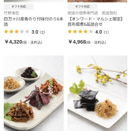
ギフト対応
ギフト対応
竹野海苔
尾道の佃煮専門店 尾道佃松
四万十川産青のり付味付のり6本
【オンワード・マルシェ限定】
詰
昆布佃煮6品詰合せ
3.0
4.0
（2）
（1）
￥4,320
￥4,968
(税・送料込)
(税・送料込)