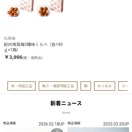
松晃梅
紀州南高梅3種味くらべ（各140
ｇ×1箱）
￥3,996
(税・送料込)
肉・肉加工品
魚介・海産物加工品
鍋
おつまみ
スー
新着ニュース
News
商品情報
商品情報
2026.02.18UP
2025.03.20UP