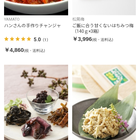
YAMATO
松晃梅
ハンさんの手作りチャンジャ
ご飯に合う甘くないはちみつ梅
（140ｇ×3箱）
￥3,996
5.0
(税・送料込)
（1）
￥4,860
(税・送料込)