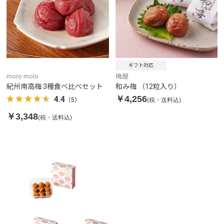
ギフト対応
moro molo
梅屋
紀州南高梅 3種食べ比べセット
和み梅 （12粒入り）
￥4,256
4.4
(税・送料込)
（5）
￥3,348
(税・送料込)