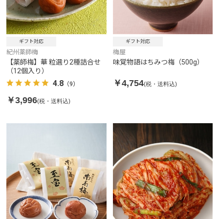
ギフト対応
ギフト対応
紀州薬師梅
梅屋
【薬師梅】華 粒選り2種詰合せ
味覚物語はちみつ梅（500g）
（12個入り）
￥4,754
4.8
(税・送料込)
（9）
￥3,996
(税・送料込)