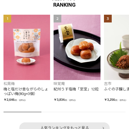
RANKING
1
2
3
吉市
松晃梅
味覚庵
ふぐの子醸し漬け
梅と塩だけ昔ながらのしょ
紀州うす塩梅「至宝」12粒
っぱい梅(80g×3個）
￥3,256
￥2,646
￥3,834
(税・送料込)
(税・送料込)
(税・送料込)
人気ランキングをもっと見る