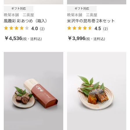
ギフト対応
ギフト対応
晩菊本舗 三奥屋
晩菊本舗 三奥屋
風趣彩 彩あつめ（箱入）
米沢牛の昆布巻 2本セット
4.0
4.5
（2）
（2）
￥4,536
￥3,996
(税・送料込)
(税・送料込)