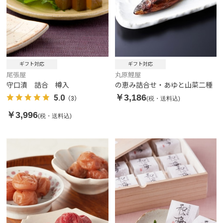
ギフト対応
ギフト対応
尾張屋
丸原鯉屋
守口漬 詰合 樽入
の恵み詰合せ・あゆと山菜二種
￥3,186
5.0
(税・送料込)
（3）
￥3,996
(税・送料込)