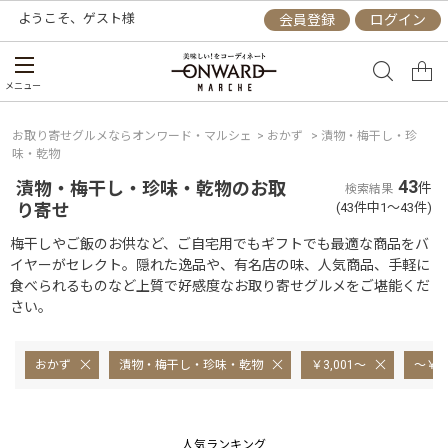
ようこそ、
ゲスト
様
会員登録
ログイン
メニュー
お取り寄せグルメならオンワード・マルシェ
>
おかず
>
漬物・梅干し・珍
味・乾物
43
漬物・梅干し・珍味・乾物のお取
件
検索結果
り寄せ
(43件中1～43件)
梅干しやご飯のお供など、ご自宅用でもギフトでも最適な商品をバ
イヤーがセレクト。隠れた逸品や、有名店の味、人気商品、手軽に
食べられるものなど上質で好感度なお取り寄せグルメをご堪能くだ
さい。
おかず
漬物・梅干し・珍味・乾物
￥3,001～
～￥5,
人気ランキング