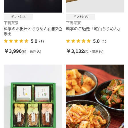
ギフト対応
ギフト対応
下鴨茶寮
下鴨茶寮
料亭のお出汁とちりめん山椒2色
料亭のご馳走「紅白ちりめん」
添え
5.0
5.0
（3）
（1）
￥3,996
￥3,132
(税・送料込)
(税・送料込)