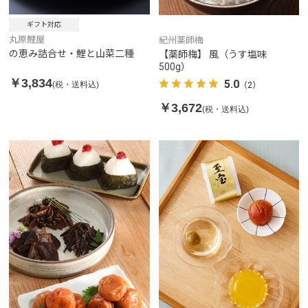
ギフト対応
丸原鯉屋
紀州薬師梅
の恵み詰合せ・鯉と山菜二種
【薬師梅】 風（うす塩味
500g）
￥3,834
5.0
(税・送料込)
（2）
￥3,672
(税・送料込)