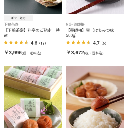
ギフト対応
下鴨茶寮
紀州薬師梅
【下鴨茶寮】料亭のご馳走 特
【薬師梅】蜜（はちみつ味
選
500g）
4.6
4.7
（19）
（6）
￥3,996
￥3,672
(税・送料込)
(税・送料込)