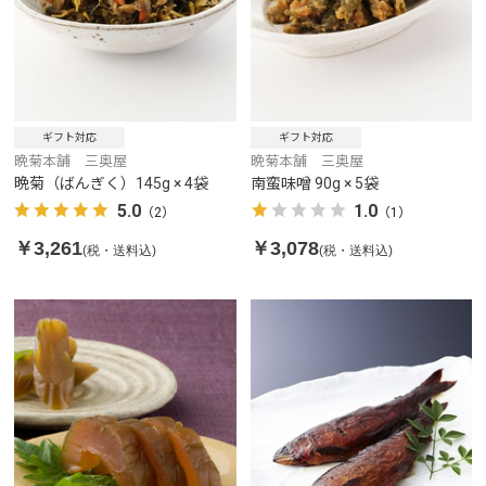
ギフト対応
ギフト対応
晩菊本舗 三奥屋
晩菊本舗 三奥屋
晩菊（ばんぎく）145g × 4袋
南蛮味噌 90g × 5袋
5.0
1.0
（2）
（1）
￥3,261
￥3,078
(税・送料込)
(税・送料込)