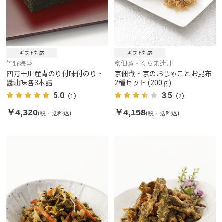
ギフト対応
ギフト対応
竹野海苔
京佃煮・くらま辻井
四万十川産青のり付味付のり・
京佃煮・京のおじゃことお昆布
醤油味各3本詰
2種セット (200ｇ)
5.0
3.5
（1）
（2）
￥4,320
￥4,158
(税・送料込)
(税・送料込)