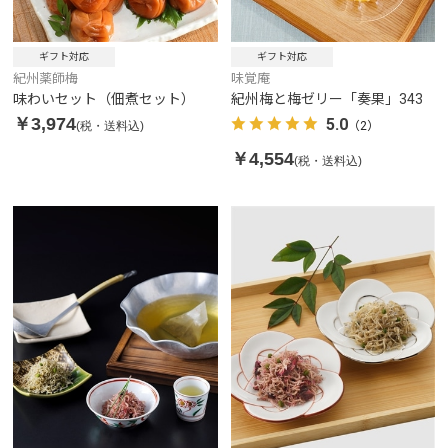
ギフト対応
ギフト対応
紀州薬師梅
味覚庵
味わいセット（佃煮セット）
紀州梅と梅ゼリー「奏果」343
￥3,974
5.0
(税・送料込)
（2）
￥4,554
(税・送料込)