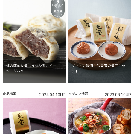
桃の節句＆梅にまつわるスイー
ギフトに最適！味覚庵の梅干しセ
ツ・グルメ
ット
商品情報
メディア情報
2024.04.10UP
2023.08.10UP