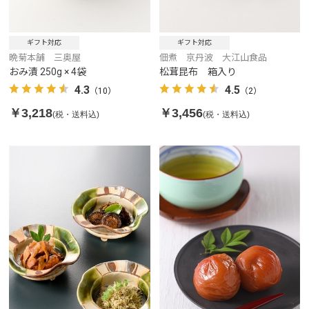
ギフト対応
ギフト対応
晩菊本舗 三奥屋
佃煮 京丹波 大江山食品
おみ漬 250g × 4袋
松茸昆布 箱入り
4.3
4.5
（10）
（2）
￥3,218
￥3,456
(税・送料込)
(税・送料込)