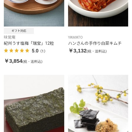
ギフト対応
味覚庵
YAMATO
紀州うす塩梅「瑞宝」12粒
ハンさんの手作り白菜キムチ
￥3,132
5.0
(税・送料込)
（1）
￥3,854
(税・送料込)