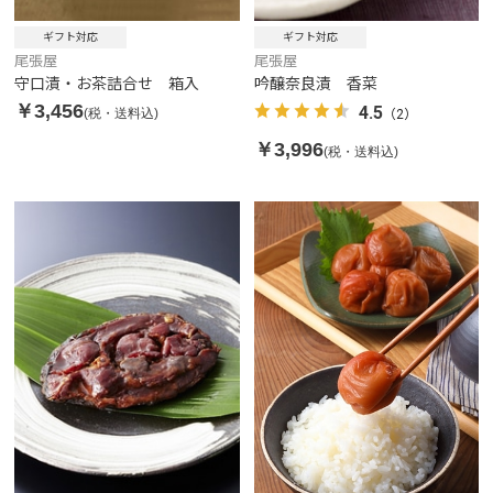
ギフト対応
ギフト対応
尾張屋
尾張屋
守口漬・お茶詰合せ 箱入
吟醸奈良漬 香菜
￥3,456
4.5
(税・送料込)
（2）
￥3,996
(税・送料込)