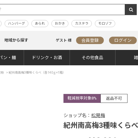
ハンバーグ
あられ
おかき
カステラ
モロゾフ
地域から探す
会員登録
ログイン
ゲスト 様
パン・麺
ドリンク・お酒
その他食品
乾物
>
紀州南高梅3種味くらべ（各140ｇ×1箱）
軽減税率対象8%
返品不可
ショップ名：
松晃梅
紀州南高梅3種味くらべ（