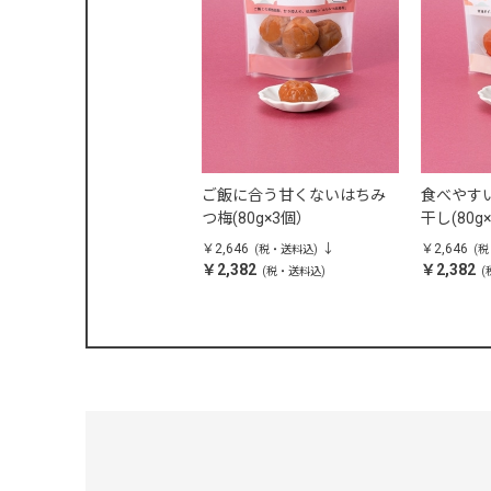
ご飯に合う甘くないはちみ
食べやす
つ梅(80g×3個）
干し(80g
￥2,646
￥2,646
(税・送料込)
(
￥2,382
￥2,382
(税・送料込)
(