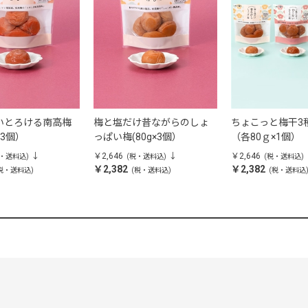
いとろける南高梅
梅と塩だけ昔ながらのしょ
ちょこっと梅干3
×3個）
っぱい梅(80g×3個）
（各80ｇ×1個）
￥2,646
￥2,646
税・送料込)
(税・送料込)
(税・送料込)
￥2,382
￥2,382
税・送料込)
(税・送料込)
(税・送料込