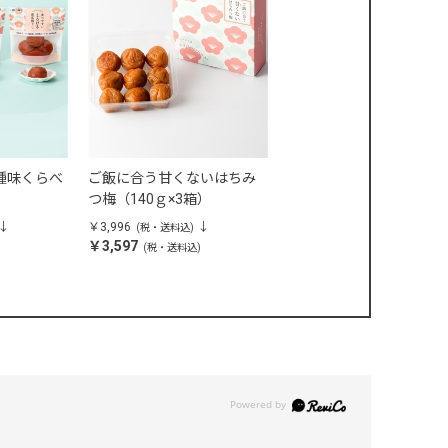
種味くらべ
ご飯に合う甘くないはちみ
つ梅（140ｇ×3箱）
￥3,996
(税・送料込)
￥3,597
)
(税・送料込)