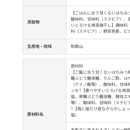
【ごはんに合う甘くないはちみ
酸味料、甘味料（ステビア）、
添加物
いとろける南高梅干し】調味料
料（ステビア）、野菜色素、ビ
生産地・地域
和歌山
原材料
【ご飯に合う甘くないはちみつ
糖ぶどう糖液糖、りんご酢、は
（アミノ酸等）、酸味料、甘味
ンＢ1【食べやすいとろける南
塩、果糖ぶどう糖液糖、酵母エ
等）、酸味料、甘味料（ステビ
1【梅と塩だけ昔ながらのしょ
原材料名
塩〕