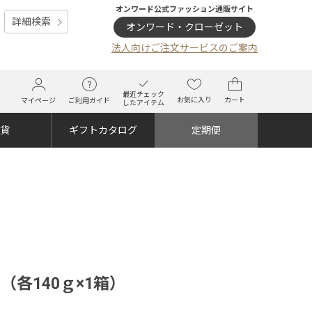
オンワード公式ファッション通販サイト
詳細検索
オンワード・クローゼット
法人向けご注文サービスのご案内
最近チェック
お気に入り
カート
マイページ
ご利用ガイド
したアイテム
雑貨
ギフトカタログ
定期便
各140ｇ×1箱）