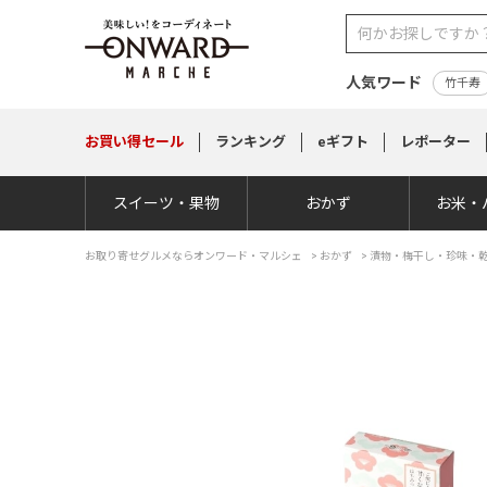
人気ワード
竹千寿
お買い得
セール
ランキング
eギフト
レポーター
スイーツ・果物
おかず
お米・
お取り寄せグルメならオンワード・マルシェ
>
おかず
>
漬物・梅干し・珍味・