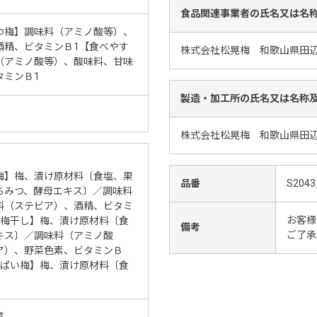
食品関連事業者の氏名又は名
つ梅】調味料（アミノ酸等）、
酒精、ビタミンＢ1【食べやす
株式会社松晃梅 和歌山県田辺市
（アミノ酸等）、酸味料、甘味
タミンＢ1
製造・加工所の氏名又は名称
株式会社松晃梅 和歌山県田辺市
梅】梅、漬け原材料〔食塩、果
品番
S2043
ちみつ、酵母エキス〕／調味料
料（ステビア）、酒精、ビタミ
お客様
高梅干し】梅、漬け原材料〔食
備考
ご了承
キス〕／調味料（アミノ酸
ア）、野菜色素、ビタミンＢ
っぱい梅】梅、漬け原材料〔食