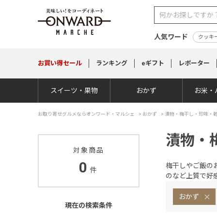
人気ワード
クッキ
お買い得
セール
ランキング
eギフト
レポーター
スイーツ・果物
おかず
お米・
お取り寄せグルメならオンワード・マルシェ
>
おかず
>
漬物・梅干し・珍味・
漬物・
対象商品
0
梅干しやご飯の
件
のなど上質で好
おかず
現在の検索条件