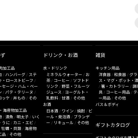
かず
ドリンク・お酒
雑貨
肉加工品
水・ドリンク
キッチン用品
肉
/
ハンバーグ
/
ステ
ミネラルウォーター
/
お
洋食器
/
和食器
/
グラ
キ・ローストビーフ
/
茶
/
コーヒー
/
ソフトド
ス・マグ・ポット・
ーセージ・ハム・ベー
リンク
/
野菜・フルーツ
/
箸・カトラリー
/
調
ン
/
パテ・テリーヌ
/
ジュース
/
ヨーグルト・
具
/
コーヒー用品
/
テ
ロッケ
/
丼もの
/
その
乳飲料
/
甘酒
/
その他
ー用品
/
その他
お酒
バス＆ボディ
・海産物加工品
日本酒
/
ワイン
/
焼酎
/
ビ
物
/
漬魚
/
明太子
/
いく
ール・発泡酒
/
ブランデ
・うに
/
カニ・エビ
/
ー
/
リキュール
/
その他
ギフトカタログ
/
牡蠣・貝類
/
海産物
工品
/
その他