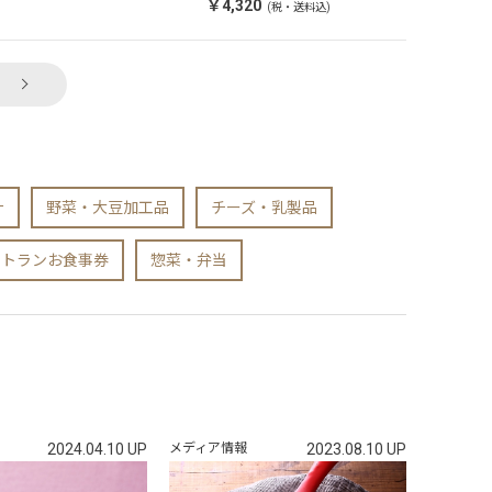
￥4,320
￥4,968
(税・送料込)
(税
汁
野菜・大豆加工品
チーズ・乳製品
ストランお食事券
惣菜・弁当
2024.04.10 UP
メディア情報
2023.08.10 UP