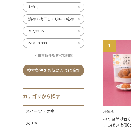
おかず
漬物・梅干し・珍味・乾物
￥7,001～
～￥10,000
1
検索条件をすべて削除
検索条件をお気に入りに追加
カテゴリから探す
スイーツ・果物
松晃梅
梅と塩だけ昔
おせち
ょっぱい梅(80