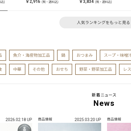
￥2,916
￥3,834
料込)
(税・送料込)
(税・送料込)
人気ランキングをもっと見る
品
魚介・海産物加工品
鍋
おつまみ
スープ・味噌
食
中華
その他
おせち
野菜・野菜加工品
レ
新着ニュース
News
2026.02.18 UP
商品情報
2025.03.20 UP
商品情報