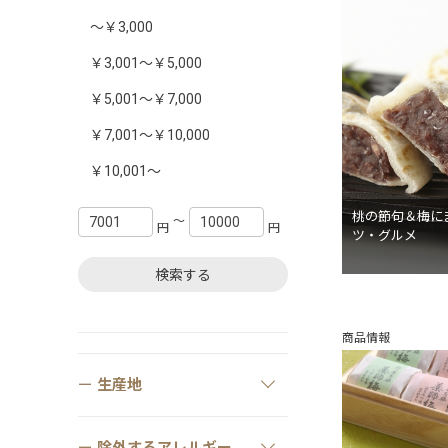
～￥3,000
￥3,001～￥5,000
￥5,001～￥7,000
￥7,001～￥10,000
￥10,001～
桃の節句＆梅に
〜
円
円
ツ・グルメ
検索する
商品情報
生産地