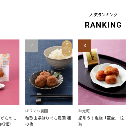
人気ランキング
RANKING
2
3
ほりぐち農園
味覚庵
ながらのし
和歌山県ほりぐち農園 畑
紀州うす塩梅「至宝」12
g×3個）
の梅
粒