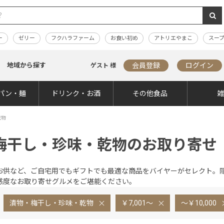
ー
ゼリー
フクハラファーム
お食い初め
アトリエやまこ
スー
地域から探す
会員登録
ログイン
ゲスト 様
パン・麺
ドリンク・お酒
その他食品
乾物
梅干し・珍味・乾物のお取り寄せ
お供など、ご自宅用でもギフトでも最適な商品をバイヤーがセレクト。
感度なお取り寄せグルメをご堪能ください。
漬物・梅干し・珍味・乾物
￥7,001～
～￥10,000