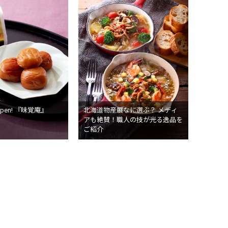
 Open! 『味覚庵』
北海道物産展なに選ぶ？ メディ
アも絶賛！職人の技が光る逸品を
ご紹介