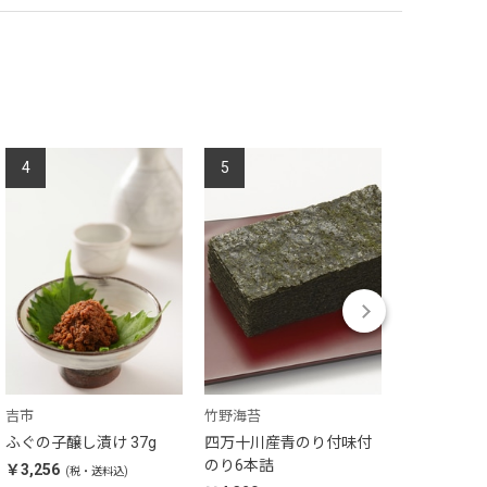
4
5
6
吉市
竹野海苔
ふぐの子醸し漬け 37g
四万十川産青のり付味付
【オンワー
のり6本詰
限定】昆布
￥3,256
(税・送料込)