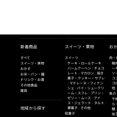
新着商品
スイーツ・果物
お
すべて
スイーツ
肉・
スイーツ・果物
ケーキ・ロールケーキ
/
精
バームクーヘン
/
チョコ
ー
おかず
レート
/
マカロン
/
焼き
ソ
お米・パン・麺
菓子・クッキー・サブレ
コ
ドリンク・お酒
/
マドレーヌ・フィナン
コ
その他食品
シェ
/
パイ・シュークリ
他
雑貨
ーム・スフレ
/
プリン・
魚介
ゼリー・ムース
/
アイ
干
ス・ジェラート
/
タルト
/
ら
地域から探す
栗菓子
/
その他
鰻
和菓子
加