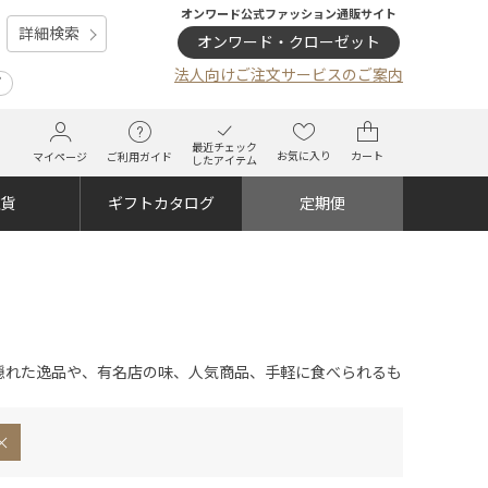
オンワード公式ファッション通販サイト
詳細検索
オンワード・クローゼット
法人向けご注文サービスのご案内
プ
最近チェック
お気に入り
カート
マイページ
ご利用ガイド
したアイテム
雑貨
ギフトカタログ
定期便
隠れた逸品や、有名店の味、人気商品、手軽に食べられるも