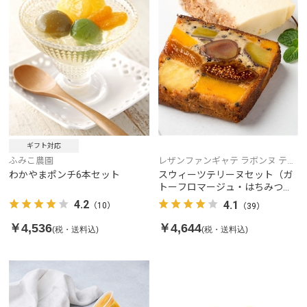
ギフト対応
ふみこ農園
レザンファンギャテ ラボンヌ テリ
ーヌ
わかやまポンチ6本セット
スウィーツテリーヌセット（ガ
トーフロマージュ・はちみつ入
り農園風テリーヌ）
4.2
4.1
（10）
（39）
￥4,536
￥4,644
(税・送料込)
(税・送料込)