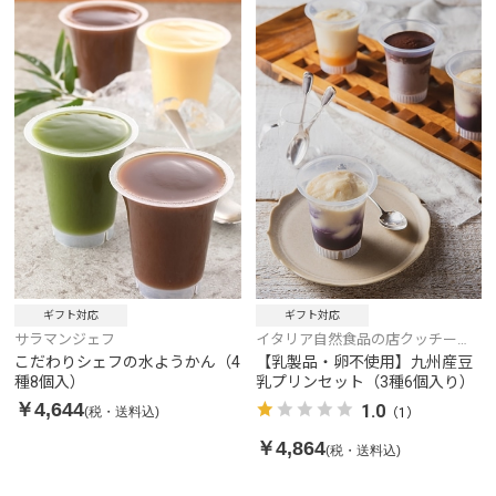
ギフト対応
ギフト対応
サラマンジェフ
イタリア自然食品の店クッチー
ナ・リナルド
こだわりシェフの水ようかん（4
【乳製品・卵不使用】九州産豆
種8個入）
乳プリンセット（3種6個入り）
￥4,644
1.0
(税・送料込)
（1）
￥4,864
(税・送料込)