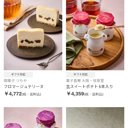
ギフト対応
ギフト対応
御菓子 つちや
菓子香房 大阪・甘泉堂
フロマージュテリーヌ
生スイートポテト 6本入り
￥4,772
￥4,359
(税・送料込)
(税・送料込)