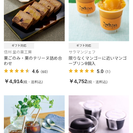
ギフト対応
ギフト対応
信州 里の菓工房
サラマンジェフ
栗ごのみ・栗のテリーヌ詰め合
限りなくマンゴーに近いマンゴ
わせ
ープリン8個入
4.6
5.0
（60）
（1）
￥4,914
￥4,752
(税・送料込)
(税・送料込)