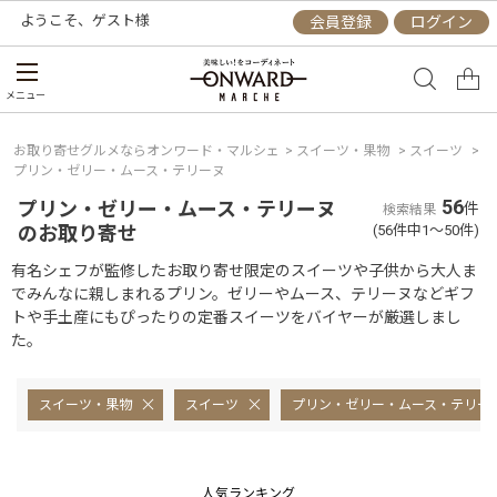
ようこそ、
ゲスト
様
会員登録
ログイン
メニュー
お取り寄せグルメならオンワード・マルシェ
>
スイーツ・果物
>
スイーツ
>
プリン・ゼリー・ムース・テリーヌ
56
プリン・ゼリー・ムース・テリーヌ
件
検索結果
のお取り寄せ
(56件中1～50件)
有名シェフが監修したお取り寄せ限定のスイーツや子供から大人ま
でみんなに親しまれるプリン。ゼリーやムース、テリーヌなどギフ
トや手土産にもぴったりの定番スイーツをバイヤーが厳選しまし
た。
スイーツ・果物
スイーツ
プリン・ゼリー・ムース・テリー
人気ランキング