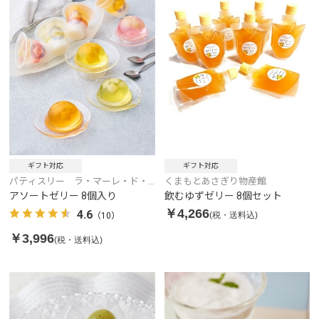
ギフト対応
ギフト対応
パティスリー ラ・マーレ・ド・
くまもとあさぎり物産館
チャヤ
アソートゼリー 8個入り
飲むゆずゼリー 8個セット
￥4,266
4.6
(税・送料込)
（10）
￥3,996
(税・送料込)