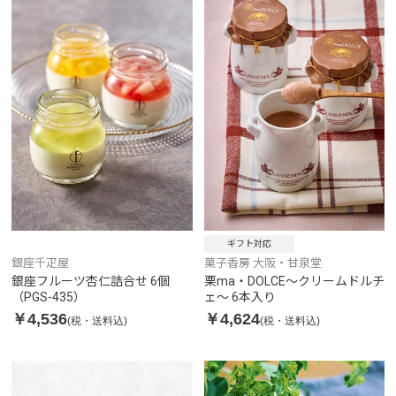
ギフト対応
銀座千疋屋
菓子香房 大阪・甘泉堂
銀座フルーツ杏仁詰合せ 6個
栗ma・DOLCE～クリームドルチ
（PGS-435）
ェ～ 6本入り
￥4,536
￥4,624
(税・送料込)
(税・送料込)