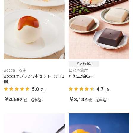
ギフト対応
日乃本食産
Bocca 牧家
丹波三然KS-1
Boccaのプリン3本セット（計12
個）
4.7
5.0
（6）
（1）
￥3,132
￥4,592
(税・送料込)
(税・送料込)