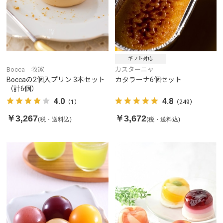
ギフト対応
Bocca 牧家
カスターニャ
Boccaの2個入プリン 3本セット
カタラーナ6個セット
（計6個）
4.0
4.8
（1）
（249）
￥3,267
￥3,672
(税・送料込)
(税・送料込)