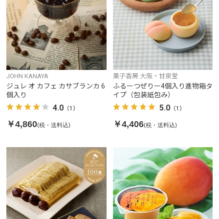
JOHN KANAYA
菓子香房 大阪・甘泉堂
ジュレ オ カフェ カサブランカ 6
ふるーつぜりー4個入り進物箱タ
個入り
イプ（包装紙包み）
4.0
5.0
（1）
（1）
￥4,860
￥4,406
(税・送料込)
(税・送料込)