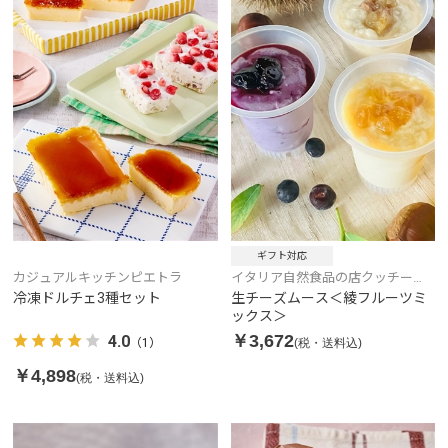
ギフト対応
カジュアルキッチンピエトラ
イタリア自然食品の店クッチー
ナ・リナルド
冷凍ドルチェ3種セット
生チーズムース＜綾フルーツミ
ックス＞
￥3,672
4.0
(税・送料込)
（1）
￥4,898
(税・送料込)