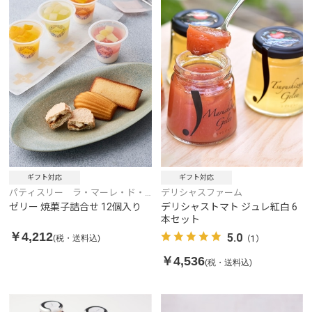
ギフト対応
ギフト対応
パティスリー ラ・マーレ・ド・
デリシャスファーム
チャヤ
ゼリー 焼菓子詰合せ 12個入り
デリシャストマト ジュレ紅白 6
本セット
￥4,212
5.0
(税・送料込)
（1）
￥4,536
(税・送料込)