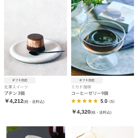
ギフト対応
ギフト対応
北澤スイーツ
ミカド珈琲
プヂン 3個
コーヒーゼリー9個
￥4,212
5.0
(税・送料込)
（5）
￥4,320
(税・送料込)