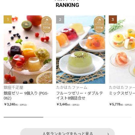
RANKING
1
2
3
銀座千疋屋
たかはたファーム
たかはたファ
銀座ゼリー 9個入り (PGS-
フルーツゼリー・ダブルテ
ミックスゼリ
062)
イスト8個詰合せ
￥3,240
￥3,445
￥5,778
(税・送料込)
(税・送料込)
(税・送料込)
人気ランキングをもっと見る