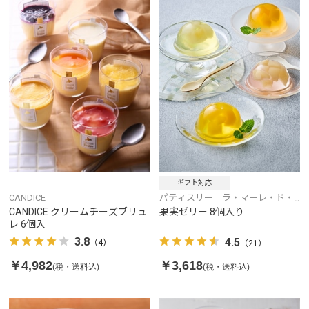
ギフト対応
CANDICE
パティスリー ラ・マーレ・ド・
チャヤ
CANDICE クリームチーズブリュ
果実ゼリー 8個入り
レ 6個入
3.8
4.5
（4）
（21）
￥4,982
￥3,618
(税・送料込)
(税・送料込)