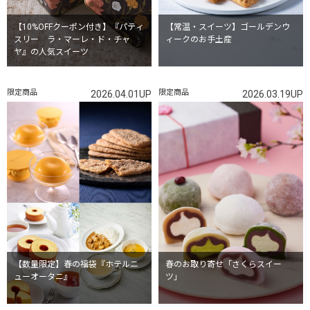
【10%OFFクーポン付き】『パティ
【常温・スイーツ】ゴールデンウ
スリー ラ・マーレ・ド・チャ
ィークのお手土産
ヤ』の人気スイーツ
限定商品
限定商品
2026.04.01UP
2026.03.19UP
【数量限定】春の福袋『ホテルニ
春のお取り寄せ「さくらスイー
ューオータニ』
ツ」