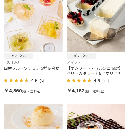
ギフト対応
ギフト対応
FRUITS-J
アマリア
国産フルーツジュレ 5種詰合せ
【オンワード・マルシェ限定】
ベリーカタラーナ&アマリアチ
ーズケーキプレーン2種セット
4.6
4.9
（5）
（19）
￥4,860
￥4,162
(税・送料込)
(税・送料込)