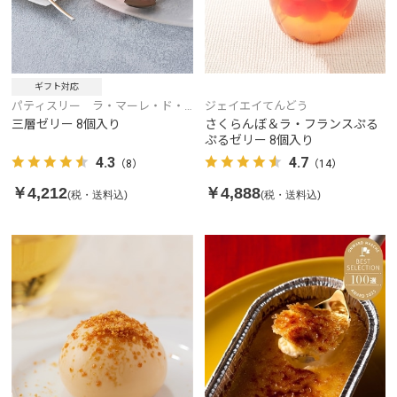
ギフト対応
パティスリー ラ・マーレ・ド・
ジェイエイてんどう
チャヤ
三層ゼリー 8個入り
さくらんぼ＆ラ・フランスぷる
ぷるゼリー 8個入り
4.3
4.7
（8）
（14）
￥4,212
￥4,888
(税・送料込)
(税・送料込)