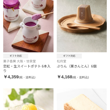
ギフト対応
ギフト対応
菓子香房 大阪・甘泉堂
松月堂
恋紅・生スイートポテト 6本入
ぷりん（栗きんとん）6個
り
￥4,359
￥4,168
(税・送料込)
(税・送料込)