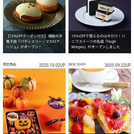
【10%OFFクーポン付き】湘南の洋
10％OFFで買えるのは今だけ！バ
菓子店『パティスリー・マカロナ
ニラスイーツの名店『Hugh
ージュ』がオープン！
Morgan』がオープンしました
限定商品
NEW SHOP
2025.10.02UP
2025.09.22UP