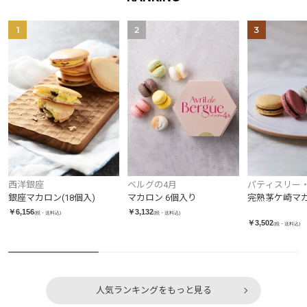
1
2
3
西洋銀座
ベルグの4月
パティスリー
ジュ
銀座マカロン(18個入)
マカロン 6個入り
完熟茅ケ崎マカ
￥6,156
￥3,132
(税・送料込)
(税・送料込)
￥3,502
(税・送料込)
人気ランキングをもっと見る