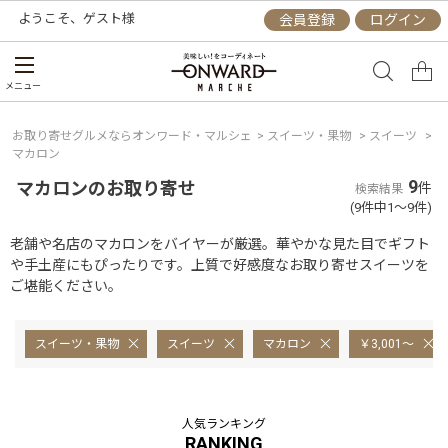
ようこそ、
ゲスト
様
会員登録
ログイン
メニュー
お取り寄せグルメならオンワード・マルシェ
>
スイーツ・果物
>
スイーツ
>
マカロン
9
マカロンのお取り寄せ
件
検索結果
(9件中1～9件)
老舗や名店のマカロンをバイヤーが厳選。華やかな見た目でギフト
や手土産にもぴったりです。上質で好感度なお取り寄せスイーツを
ご堪能ください。
スイーツ・果物
スイーツ
マカロン
￥3,001～
人気ランキング
RANKING