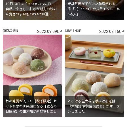
10月13日は「さつまいもの日」！
老舗茶屋が手がけた和趣感じる一
自然でやさしい甘さが魅力の秋の
品「【T-eclair】京抹茶エクレール
味覚さつまいものおやつ3選！
6本入」
新商品情報
NEW SHOP
2022.09.09UP
2022.08.16UP
秋の味覚が入った【秋季限定】セ
とろける生大福を手掛ける老舗
ット＆思わず笑顔になる【敬老の
『大福処 伊勢屋與兵衛』がオープ
日限定】の生大福が新登場しまし
ンしました
た♪