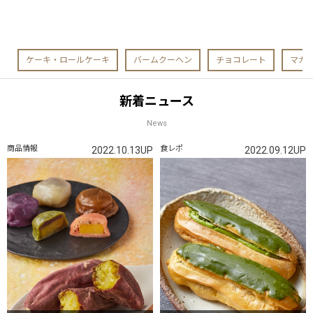
ケーキ・ロールケーキ
バームクーヘン
チョコレート
マカ
新着ニュース
News
商品情報
食レポ
2022.10.13UP
2022.09.12UP