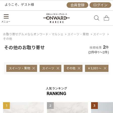
ようこそ、
ゲスト
様
会員登録
ログイン
メニュー
お取り寄せグルメならオンワード・マルシェ
>
スイーツ・果物
>
スイーツ
>
その他
2
その他のお取り寄せ
件
検索結果
(2件中1～2件)
スイーツ・果物
スイーツ
その他
￥3,001～
人気ランキング
RANKING
1
2
3