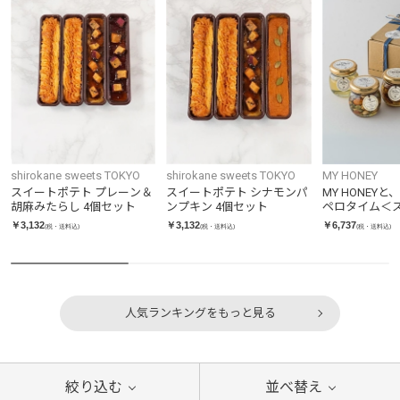
shirokane sweets TOKYO
shirokane sweets TOKYO
MY HONEY
スイートポテト プレーン＆
スイートポテト シナモンパ
MY HONEY
胡麻みたらし 4個セット
ンプキン 4個セット
ペロタイム＜
＞
￥3,132
￥3,132
￥6,737
(税・送料込)
(税・送料込)
(税・送料込)
人気ランキングをもっと見る
絞り込む
並べ替え