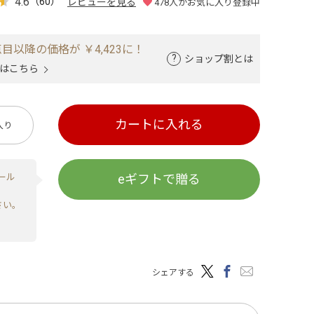
4.6
（60）
レビューを見る
478
人がお気に入り登録中
目以降の価格が ￥4,423に！
ショップ割とは
はこちら
カートに入れる
入り
ール
eギフトで贈る
さい。
シェアする