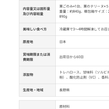
栗ごのみ×1台、栗のテリーヌ×５個
内容量又は固形量
重量：約840g、梱包箱サイズ：2
及び内容総量
890g
美味しい食べ方
冷蔵庫で3～4時間解凍してお召
原産地
日本
賞味期限または消
出荷日から60日
費期限
トレハロース、甘味料（ソルビ
添加物
粉）、酸化防止剤（V.C）、香
生産地・地域
長野県
原材料