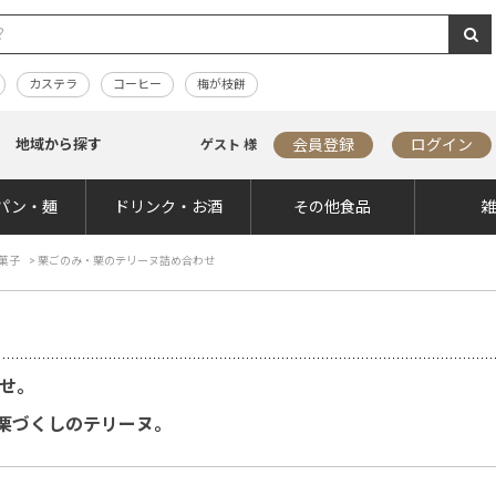
カステラ
コーヒー
梅が枝餅
地域から探す
会員登録
ログイン
ゲスト 様
パン・麺
ドリンク・お酒
その他食品
菓子
>
栗ごのみ・栗のテリーヌ詰め合わせ
わせ。
栗づくしのテリーヌ。