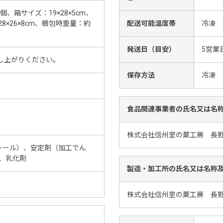
、箱サイズ：19×28×5cm、
8×26×8cm、梱包時重量：約
配送可能温度帯
冷凍
発送日（目安）
5営業
し上がりください。
保存方法
冷凍
食品関連事業者の氏名又は名
株式会社信州里の菓工房 長野
トール）、安定剤（加工でん
料、乳化剤
製造・加工所の氏名又は名称
株式会社信州里の菓工房 長野