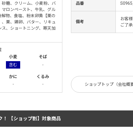
、砂糖、クリーム、小麦粉、バ
品番
S0965
、マロンペースト、牛乳、グル
分解物、食塩、粉末卵黄【栗の
お客様
備考
）、栗、鶏卵、バター、リキュ
ご了承
シス、ショートニング、寒天加
質
小麦
そば
含む
-
かに
くるみ
-
-
ショップトップ（会社概
ク！ 【ショップ割】対象商品