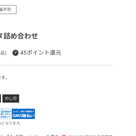
品不可
ヌ詰め合わせ
45ポイント還元
込)
ます。
のし可
みとなります。