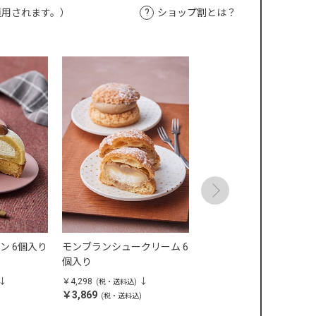
適用されます。）
ショップ割とは？
ン 6個入り
モンブランシュークリーム 6
栗あんぱん 5個入り
個入り
￥4,298
￥1,944
(税・送料込)
(税・送料込)
￥3,869
￥1,750
)
(税・送料込)
(税・送料込)