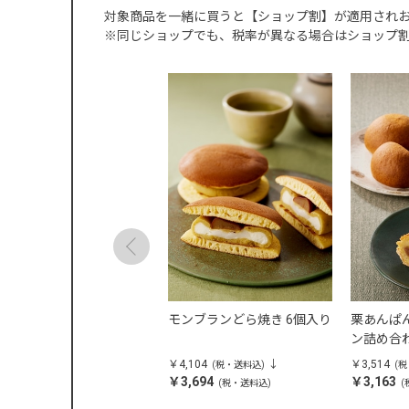
対象商品を一緒に買うと【ショップ割】が適用され
※同じショップでも、税率が異なる場合はショップ
羊羹3種詰合せ
モンブランどら焼き 6個入り
栗あんぱ
ン詰め合
,076
￥4,104
￥3,514
(税・送料込)
(税・送料込)
(
4,569
￥3,694
￥3,163
(税・送料込)
(税・送料込)
(