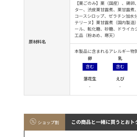
【栗ごのみ】栗（国産）、鶏卵
ター、渋皮栗甘露煮、栗甘露煮
コースシロップ、ゼラチン加水
テリーヌ】栗甘露煮（国内製造
ール、転化糖、砂糖、ドライカ
工品（粉あめ、寒天）
原材料名
本製品に含まれるアレルギー物
卵
乳
含む
含む
落花生
えび
-
-
この商品と一緒に買うとおト
ショップ割