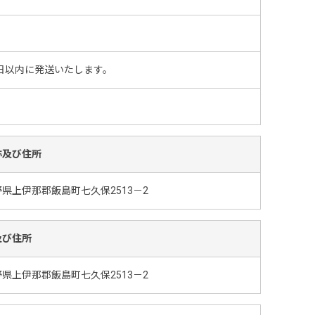
日以内に発送いたします。
称及び住所
県上伊那郡飯島町七久保2513－2
及び住所
県上伊那郡飯島町七久保2513－2