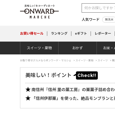
人気ワード
無洗米
お買い得
セール
ランキング
eギフト
レポーター
スイーツ・果物
おかず
お米・
お取り寄せグルメならオンワード・マルシェ
>
スイーツ・果物
>
スイーツ
>
栗
美味しい！ポイント
南信州『信州 里の菓工房』の栗菓子詰め合
「信州伊那栗」を使った、絶品モンブランと