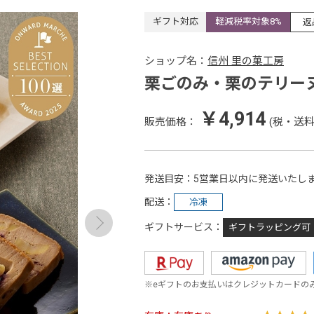
ギフト対応
軽減税率対象8%
返
ショップ名：
信州 里の菓工房
栗ごのみ・栗のテリー
￥4,914
販売価格：
(税・送料
発送目安
5営業日以内に発送いたし
配送
冷凍
ギフトサービス
ギフトラッピング可
※eギフトのお支払いはクレジットカードの