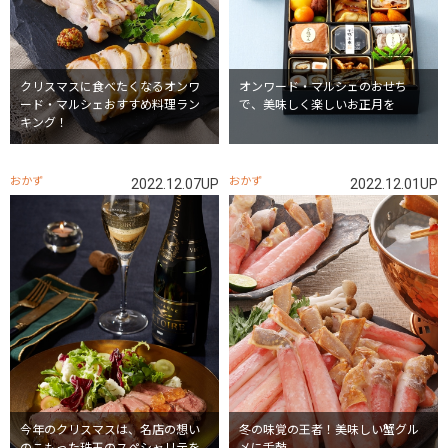
クリスマスに食べたくなるオンワ
オンワード・マルシェのおせち
ード・マルシェおすすめ料理ラン
で、美味しく楽しいお正月を
キング！
おかず
おかず
2022.12.07UP
2022.12.01UP
今年のクリスマスは、名店の想い
冬の味覚の王者！美味しい蟹グル