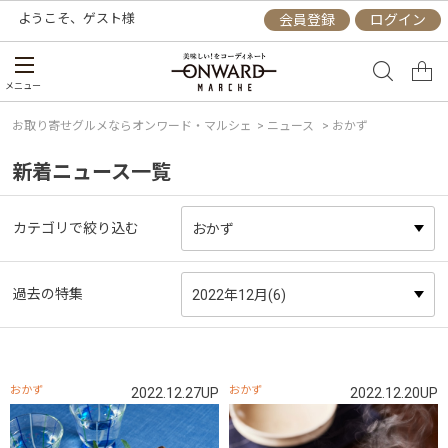
ようこそ、
ゲスト
様
会員登録
ログイン
メニュー
お取り寄せグルメならオンワード・マルシェ
>
ニュース
> おかず
新着ニュース一覧
カテゴリで絞り込む
過去の特集
おかず
おかず
2022.12.27UP
2022.12.20UP