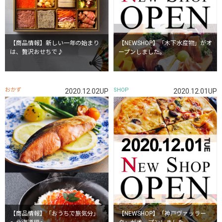
【商品情報】新しい一年の始まり
【NEWSHOP】「木下水産物」がオ
は、贅沢おせちで♪
ープンしました。
おかず
SHOP
2020.12.02UP
2020.12.01UP
【商品情報】「おうちで旅気分」
【NEWSHOP】「神戸ヴァッラー