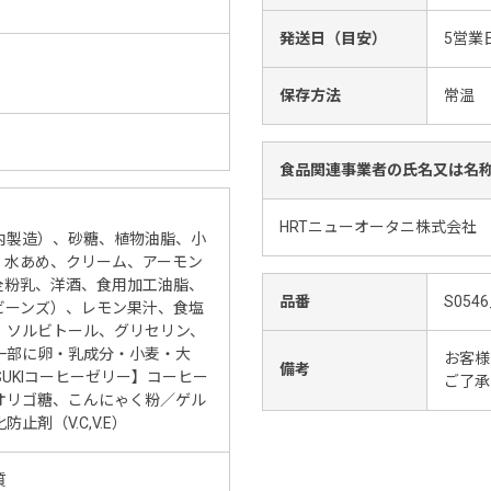
発送日（目安）
5営業
保存方法
常温
食品関連事業者の氏名又は名
HRTニューオータニ株式会社 
内製造）、砂糖、植物油脂、小
、水あめ、クリーム、アーモン
全粉乳、洋酒、食用加工油脂、
品番
S0546
ビーンズ）、レモン果汁、食塩
、ソルビトール、グリセリン、
一部に卵・乳成分・小麦・大
お客様
備考
SUKIコーヒーゼリー】コーヒー
ご了承
オリゴ糖、こんにゃく粉／ゲル
剤（V.C,V.E）
質