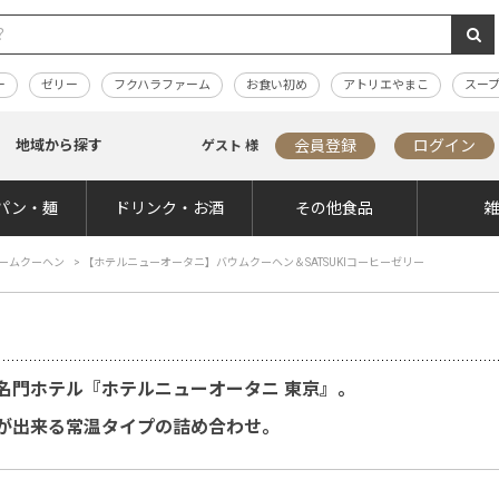
ー
ゼリー
フクハラファーム
お食い初め
アトリエやまこ
スー
地域から探す
会員登録
ログイン
ゲスト 様
パン・麺
ドリンク・お酒
その他食品
ームクーヘン
>
【ホテルニューオータニ】バウムクーヘン＆SATSUKIコーヒーゼリー
名門ホテル『ホテルニューオータニ 東京』。
が出来る常温タイプの詰め合わせ。