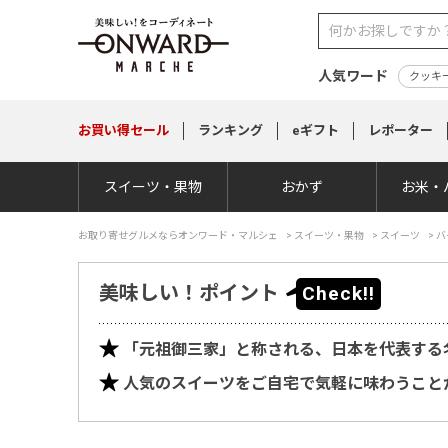
人気ワード
クッキ
お買い得
セール
ランキング
eギフト
レポーター
スイーツ・果物
おかず
お米・
お取り寄せグルメならオンワード・マルシェ
>
スイーツ・果物
>
スイーツ
>
バ
美味しい！ポイント
「元祖御三家」と称される、日本を代表する
人気のスイーツをご自宅で気軽に味わうこと