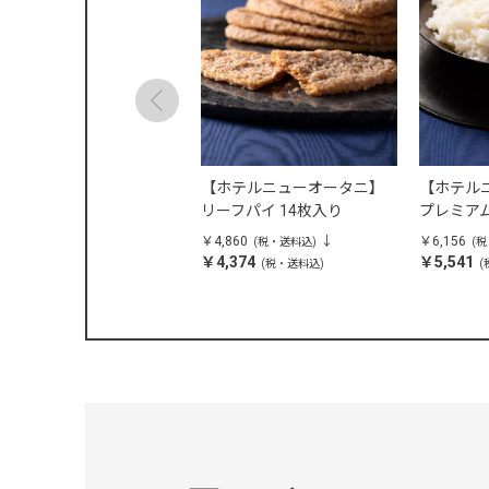
ホテルニューオータニ】
【ホテルニューオータニ】
【ホテル
トルトスープ・調理セッ
リーフパイ 14枚入り
プレミアム
 ORV-70
入
,316
￥4,860
￥6,156
(税・送料込)
(税・送料込)
(
7,485
￥4,374
￥5,541
(税・送料込)
(税・送料込)
(