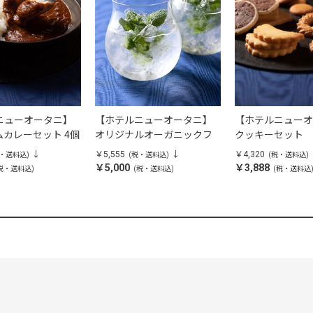
ニューオータニ】
【ホテルニューオータニ】
【ホテルニューオ
カレーセット 4個
オリジナルオーガニックフ
クッキーセット
レッシュハーブティー 24本
￥5,555
￥4,320
税・送料込)
(税・送料込)
(税・送料込)
入り
￥5,000
￥3,888
税・送料込)
(税・送料込)
(税・送料込