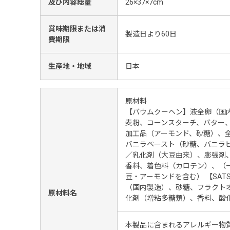
及び内容総量
26×37×7cm
賞味期限または消
製造日より60日
費期限
生産地・地域
日本
原材料
【バウムクーヘン】液全卵（国
麦粉、コーンスターチ、バター
加工品（アーモンド、砂糖）、
バニラペースト（砂糖、バニラ
／乳化剤（大豆由来）、膨張剤
香料、着色料（カロテン）、（
豆・アーモンドを含む） 【SAT
（国内製造）、砂糖、フラクト
原材料名
化剤（増粘多糖類）、香料、酸化防止
本製品に含まれるアレルギー物