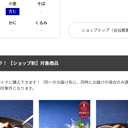
小麦
そば
含む
-
かに
くるみ
-
-
ショップトップ（会社概
ク！ 【ショップ割】対象商品
おトクに購入できます！（同一のお届け先に、同時にお届けの場合のみ
割対象外となります。