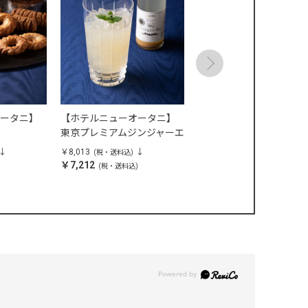
ータニ】
【ホテルニューオータニ】
【ホテルニューオータニ
東京プレミアムジンジャーエ
リーフパイ2種セット 14
ール 24本入り
り
￥8,013
￥5,508
(税・送料込)
(税・送料込)
￥7,212
￥4,958
)
(税・送料込)
(税・送料込)