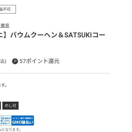
品不可
 東京
】バウムクーヘン＆SATSUKIコー
57ポイント還元
込)
ます。
のし可
みとなります。