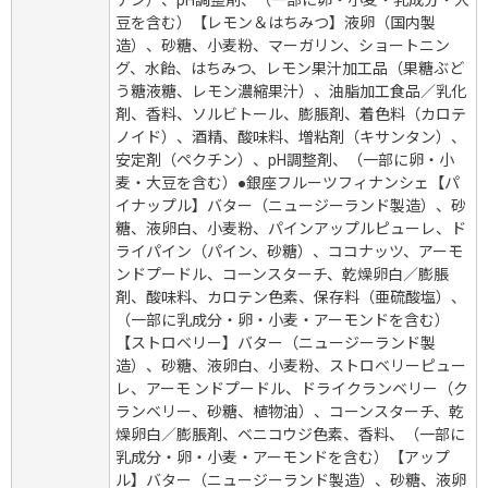
豆を含む）【レモン＆はちみつ】液卵（国内製
造）、砂糖、小麦粉、マーガリン、ショートニン
グ、水飴、はちみつ、レモン果汁加工品（果糖ぶど
う糖液糖、レモン濃縮果汁）、油脂加工食品／乳化
剤、香料、ソルビトール、膨脹剤、着色料（カロテ
ノイド）、酒精、酸味料、増粘剤（キサンタン）、
安定剤（ペクチン）、pH調整剤、（一部に卵・小
麦・大豆を含む）●銀座フルーツフィナンシェ【パ
イナップル】バター（ニュージーランド製造）、砂
糖、液卵白、小麦粉、パインアップルピューレ、ド
ライパイン（パイン、砂糖）、ココナッツ、アーモ
ンドプードル、コーンスターチ、乾燥卵白／膨脹
剤、酸味料、カロテン色素、保存料（亜硫酸塩）、
（一部に乳成分・卵・小麦・アーモンドを含む）
【ストロベリー】バター（ニュージーランド製
造）、砂糖、液卵白、小麦粉、ストロベリーピュー
レ、アーモ ンドプードル、ドライクランベリー（ク
ランベリー、砂糖、植物油）、コーンスターチ、乾
燥卵白／膨脹剤、ベニコウジ色素、香料、（一部に
乳成分・卵・小麦・アーモンドを含む）【アップ
ル】バター（ニュージーランド製造）、砂糖、液卵