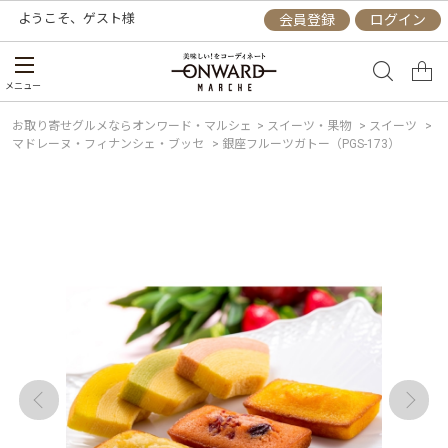
ようこそ、
ゲスト
様
会員登録
ログイン
メニュー
お取り寄せグルメならオンワード・マルシェ
>
スイーツ・果物
>
スイーツ
>
マドレーヌ・フィナンシェ・ブッセ
>
銀座フルーツガトー（PGS-173）