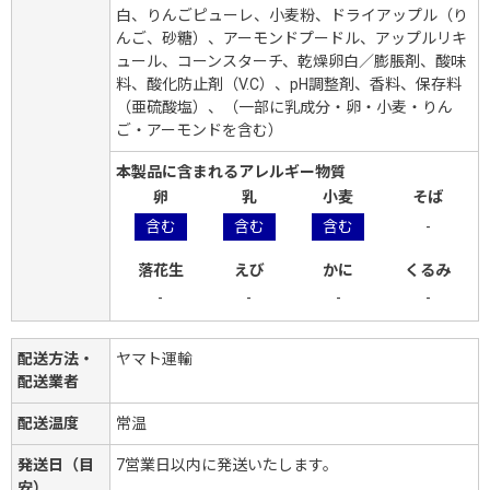
白、りんごピューレ、小麦粉、ドライアップル（り
んご、砂糖）、アーモンドプードル、アップルリキ
ュール、コーンスターチ、乾燥卵白／膨脹剤、酸味
料、酸化防止剤（V.C）、pH調整剤、香料、保存料
（亜硫酸塩）、（一部に乳成分・卵・小麦・りん
ご・アーモンドを含む）
本製品に含まれるアレルギー物質
卵
乳
小麦
そば
含む
含む
含む
-
落花生
えび
かに
くるみ
-
-
-
-
配送方法・
ヤマト運輸
配送業者
配送温度
常温
発送日（目
7営業日以内に発送いたします。
安）