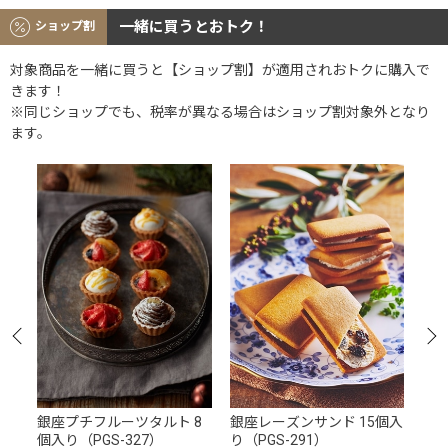
一緒に買うとおトク！
ショップ割
対象商品を一緒に買うと【ショップ割】が適用されおトクに購入で
きます！
※同じショップでも、税率が異なる場合はショップ割対象外となり
ます。
ェ
銀座プチフルーツタルト 8
銀座レーズンサンド 15個入
銀
個入り（PGS-327）
り（PGS-291）
（P