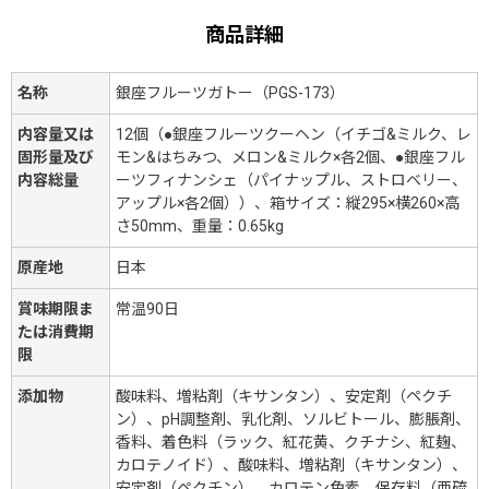
商品詳細
名称
銀座フルーツガトー（PGS-173）
内容量又は
12個（●銀座フルーツクーヘン（イチゴ&ミルク、レ
固形量及び
モン&はちみつ、メロン&ミルク×各2個、●銀座フル
内容総量
ーツフィナンシェ（パイナップル、ストロベリー、
アップル×各2個））、箱サイズ：縦295×横260×高
さ50mm、重量：0.65kg
原産地
日本
賞味期限ま
常温90日
たは消費期
限
添加物
酸味料、増粘剤（キサンタン）、安定剤（ペクチ
ン）、pH調整剤、乳化剤、ソルビトール、膨脹剤、
香料、着色料（ラック、紅花黄、クチナシ、紅麹、
カロテノイド）、酸味料、増粘剤（キサンタン）、
安定剤（ペクチン）、カロテン色素、保存料（亜硫