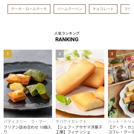
ケーキ・ロールケーキ
バームクーヘン
チョコレート
マカ
人気ランキング
RANKING
1
2
3
パティスリー ラ・マー
ヤバケイセレクト
ハット・トリ
レ・ド・チャヤ
フリアン詰め合わせ 10個入
【シェフ・アサヤマ洋菓子
【ア・ラ・カ
り
工房】フィナンシェ
コフレ・グーテ