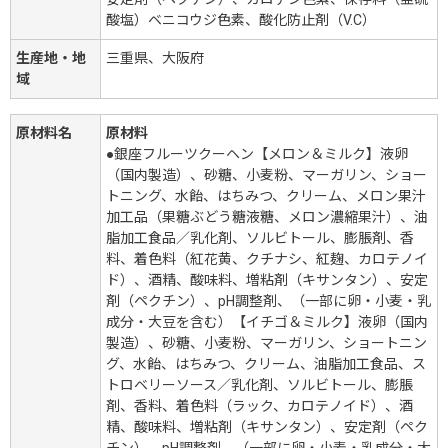
酸塩）ベニコウジ色素、酸化防止剤（V.C）
生産地・地
三重県、大阪府
域
原材料名
原材料
●銀座フルーツクーヘン【メロン＆ミルク】液卵
（国内製造）、砂糖、小麦粉、マーガリン、ショー
トニング、水飴、はちみつ、クリーム、メロン果汁
加工品（果糖ぶどう糖液糖、メロン濃縮果汁）、油
脂加工食品／乳化剤、ソルビトール、膨脹剤、香
料、着色料（紅花黄、クチナシ、紅麹、カロテノイ
ド）、酒精、酸味料、増粘剤（キサンタン）、安定
剤（ペクチン）、pH調整剤、（一部に卵・小麦・乳
成分・大豆を含む）【イチゴ＆ミルク】液卵（国内
製造）、砂糖、小麦粉、マーガリン、ショートニン
グ、水飴、はちみつ、クリーム、油脂加工食品、ス
トロベリーソース／乳化剤、ソルビトール、膨脹
剤、香料、着色料（ラック、カロテノイド）、酒
精、酸味料、増粘剤（キサンタン）、安定剤（ペク
チン）、pH調整剤、（一部に卵・小麦・乳成分・大