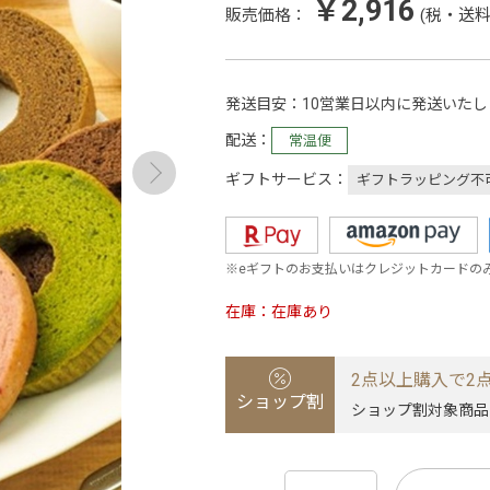
￥2,916
販売価格：
(税・送料
発送目安
10営業日以内に発送いたし
配送
常温便
ギフトサービス
ギフトラッピング不
※eギフトのお支払いはクレジットカードの
在庫
在庫あり
2点以上購入で2点
ショップ割
ショップ割対象商品