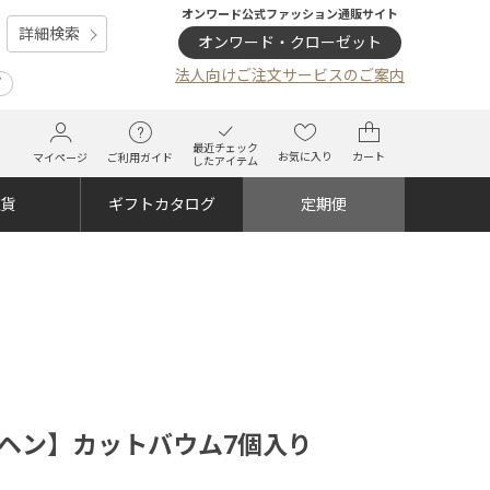
オンワード公式ファッション通販サイト
詳細検索
オンワード・クローゼット
法人向けご注文サービスのご案内
プ
最近チェック
お気に入り
カート
マイページ
ご利用ガイド
したアイテム
雑貨
ギフトカタログ
定期便
ムクーヘン】カットバウム7個入り