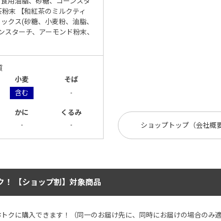
、食用油脂、砂糖、コーンスタ
粉末 【和紅茶のミルクティ
ミックス(砂糖、小麦粉、油脂、
ンスターチ、アーモンド粉末、
質
小麦
そば
含む
-
かに
くるみ
-
-
ショップトップ（会社概
ク！ 【ショップ割】対象商品
おトクに購入できます！（同一のお届け先に、同時にお届けの場合のみ