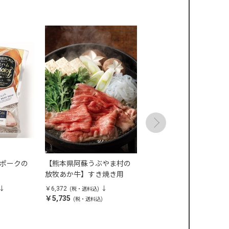
ポークの
【熊本県阿蘇うぶやま村の
【相模牛】すき焼き用
放牧あか牛】すき焼き用
（肩・もも）
￥6,372
￥6,372
(税・送料込)
(税・送料込)
￥5,735
￥5,735
)
(税・送料込)
(税・送料込)