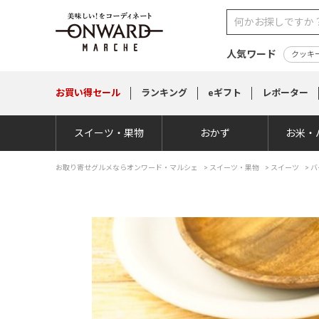
人気ワード
クッキ
お買い得
セール
ランキング
eギフト
レポーター
スイーツ・果物
おかず
お米・
お取り寄せグルメならオンワード・マルシェ
>
スイーツ・果物
>
スイーツ
>
バ