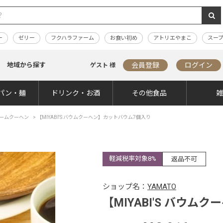
ー
ゼリー
フクハラファーム
お食い初め
アトリエやまこ
スー
地域から探す
会員登録
ログイン
ゲスト 様
パン・麺
ドリンク・お酒
その他食品
ームクーヘン
>
【MIYABI'S バウムクーヘン】カットバウム7個入り
軽減税率対象8%
返品不可
ショップ名：
YAMATO
【MIYABI'S バウ