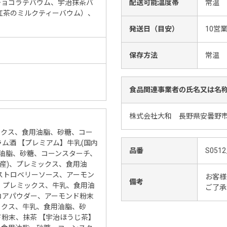
チョコラテバウム、宇治抹茶バ
配送可能温度帯
常温
紅茶のミルクティーバウム）、
発送日（目安）
10営
保存方法
常温
食品関連事業者の氏名又は名
株式会社大和 長野県安曇野市豊
ックス、食用油脂、砂糖、コー
ム酒 【プレミアム】牛乳(国内
品番
S0512
用油脂、砂糖、コーンスターチ、
国産)、プレミックス、食用油
ストロベリーソース、アーモン
お客様
備考
)、プレミックス、牛乳、食用油
ご了承
コアパウダー、アーモンド粉末
ックス、牛乳、食用油脂、砂
粉末、抹茶 【宇治ほうじ茶】