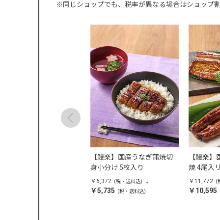
※同じショップでも、税率が異なる場合はショップ
上州牛】しゃぶしゃぶ用
【鰻楽】国産うなぎ蒲焼切
【鰻楽】
肩肉・モモ）
身小分け 5枚入り
焼 4尾入
,372
￥6,372
￥11,772
(税・送料込)
(税・送料込)
(
5,735
￥5,735
￥10,595
(税・送料込)
(税・送料込)