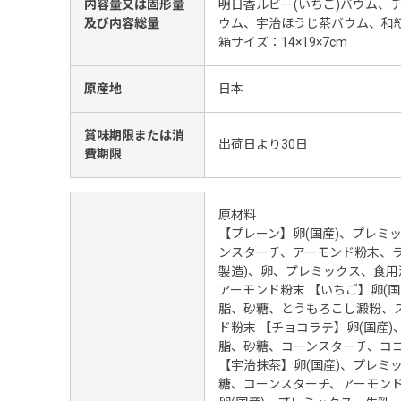
内容量又は固形量
明日香ルビー(いちご)バウム、
及び内容総量
ウム、宇治ほうじ茶バウム、和
箱サイズ：14×19×7cm
原産地
日本
賞味期限または消
出荷日より30日
費期限
原材料
【プレーン】卵(国産)、プレミ
ンスターチ、アーモンド粉末、ラ
製造)、卵、プレミックス、食
アーモンド粉末 【いちご】卵(
脂、砂糖、とうもろこし澱粉、
ド粉末 【チョコラテ】卵(国産
脂、砂糖、コーンスターチ、コ
【宇治抹茶】卵(国産)、プレミ
糖、コーンスターチ、アーモンド