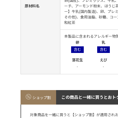
卵(国産)、プレミックス、牛乳
原材料名
ーチ、アーモンド粉末、ほうじ茶
ー】牛乳(国内製造)、卵、プレ
その他)、食用油脂、砂糖、コー
和紅茶
本製品に含まれるアレルギー物
卵
乳
含む
含む
落花生
えび
-
-
この商品と一緒に買うとおト
ショップ割
対象商品を一緒に買うと【ショップ割】が適用され