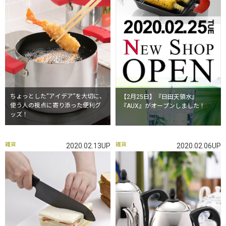
ちょっとした“アイデア”を大切に、
【2月25日】『日田天領水』
使う人の視点に寄り添った便利グ
『AUX』がオープンしました！
ッズ！
雑貨
雑貨
2020.02.13UP
2020.02.06UP