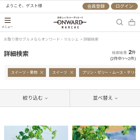
ようこそ、
ゲスト
様
会員登録
ログイン
メニュー
お取り寄せグルメならオンワード・マルシェ
>
詳細検索
2
詳細検索
件
検索結果
(2件中1～2件)
スイーツ・果物
スイーツ
プリン・ゼリー・ムース・テリー
絞り込む
並べ替え